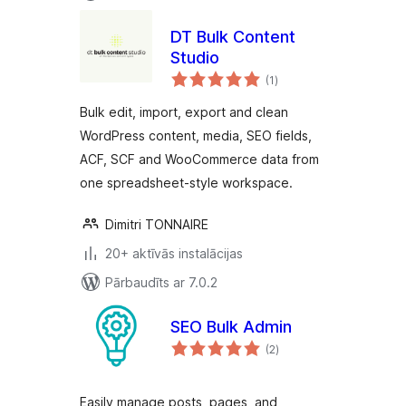
DT Bulk Content
Studio
vērtējumu
(1
)
kopsumma
Bulk edit, import, export and clean
WordPress content, media, SEO fields,
ACF, SCF and WooCommerce data from
one spreadsheet-style workspace.
Dimitri TONNAIRE
20+ aktīvās instalācijas
Pārbaudīts ar 7.0.2
SEO Bulk Admin
vērtējumu
(2
)
kopsumma
Easily manage posts, pages, and