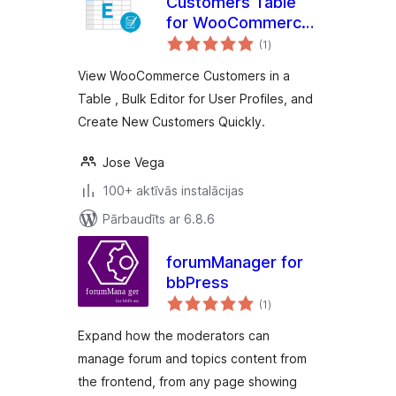
Customers Table
for WooCommerce:
vērtējumu
View, Search, Bulk
(1
)
kopsumma
Editor
View WooCommerce Customers in a
Table , Bulk Editor for User Profiles, and
Create New Customers Quickly.
Jose Vega
100+ aktīvās instalācijas
Pārbaudīts ar 6.8.6
forumManager for
bbPress
vērtējumu
(1
)
kopsumma
Expand how the moderators can
manage forum and topics content from
the frontend, from any page showing