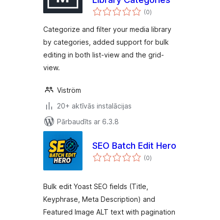
vērtējumu
(0
)
kopsumma
Categorize and filter your media library
by categories, added support for bulk
editing in both list-view and the grid-
view.
Viström
20+ aktīvās instalācijas
Pārbaudīts ar 6.3.8
SEO Batch Edit Hero
vērtējumu
(0
)
kopsumma
Bulk edit Yoast SEO fields (Title,
Keyphrase, Meta Description) and
Featured Image ALT text with pagination