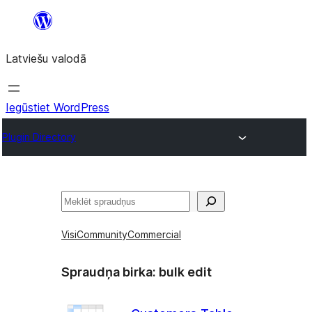
Pāriet
uz
Latviešu valodā
saturu
Iegūstiet WordPress
Plugin Directory
Meklēt
Visi
Community
Commercial
Spraudņa birka:
bulk edit