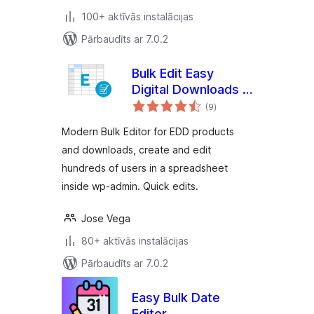
100+ aktīvās instalācijas
Pārbaudīts ar 7.0.2
Bulk Edit Easy
Digital Downloads –
vērtējumu
Fast Bulk Creator
(9
)
kopsumma
Modern Bulk Editor for EDD products
and downloads, create and edit
hundreds of users in a spreadsheet
inside wp-admin. Quick edits.
Jose Vega
80+ aktīvās instalācijas
Pārbaudīts ar 7.0.2
Easy Bulk Date
Editor