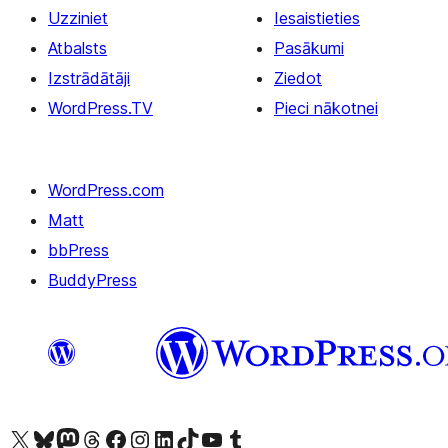
Uzziniet
Iesaistieties
Atbalsts
Pasākumi
Izstrādātāji
Ziedot
WordPress.TV
Pieci nākotnei
WordPress.com
Matt
bbPress
BuddyPress
Apmeklējiet mūsu X (agrāk Twitter) kontu
Apmeklējiet mūsu Bluesky kontu
Apmeklējiet mūsu Mastodon kontu
Apmeklējiet mūsu Threads kontu
Apmeklējiet mūsu Facebook lapu
Apmeklējiet mūsu Instagram kontu
Apmeklējiet mūsu LinkedIn kontu
Apmeklējiet mūsu TikTok kontu
Apmeklējiet mūsu YouTube kanālu
Apmeklējiet mūsu Tumblr kontu