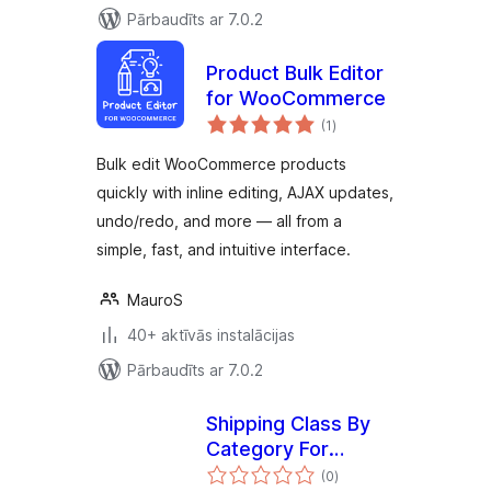
Pārbaudīts ar 7.0.2
Product Bulk Editor
for WooCommerce
vērtējumu
(1
)
kopsumma
Bulk edit WooCommerce products
quickly with inline editing, AJAX updates,
undo/redo, and more — all from a
simple, fast, and intuitive interface.
MauroS
40+ aktīvās instalācijas
Pārbaudīts ar 7.0.2
Shipping Class By
Category For
vērtējumu
Woocommerce
(0
)
kopsumma