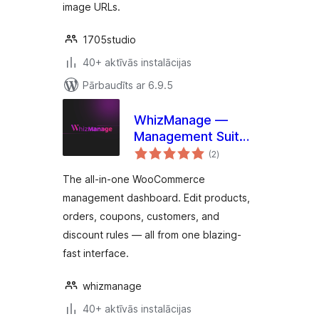
image URLs.
1705studio
40+ aktīvās instalācijas
Pārbaudīts ar 6.9.5
WhizManage —
Management Suite
vērtējumu
for WooCommerce
(2
)
kopsumma
The all-in-one WooCommerce
management dashboard. Edit products,
orders, coupons, customers, and
discount rules — all from one blazing-
fast interface.
whizmanage
40+ aktīvās instalācijas