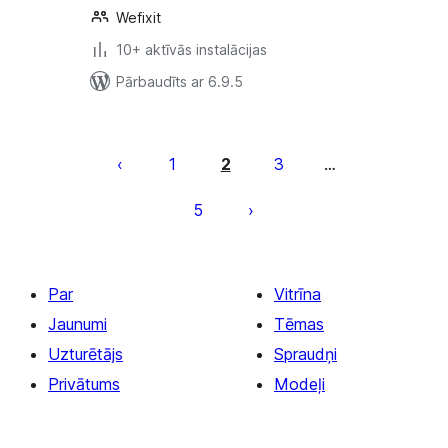
Wefixit
10+ aktīvās instalācijas
Pārbaudīts ar 6.9.5
Ziņu
numerācija
1
2
3
…
pēc
5
lappusēm
Par
Vitrīna
Jaunumi
Tēmas
Uzturētājs
Spraudņi
Privātums
Modeļi