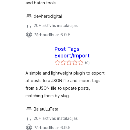
and batch tools.
devherodigital
20+ aktīvās instalācijas
Pārbaudīts ar 6.9.5
Post Tags
Export/Import
vērtējumu
(0
)
kopsumma
A simple and lightweight plugin to export
all posts to a JSON file and import tags
from a JSON file to update posts,
matching them by slug.
BaiatuLuTata
20+ aktīvās instalācijas
Pārbaudīts ar 6.9.5