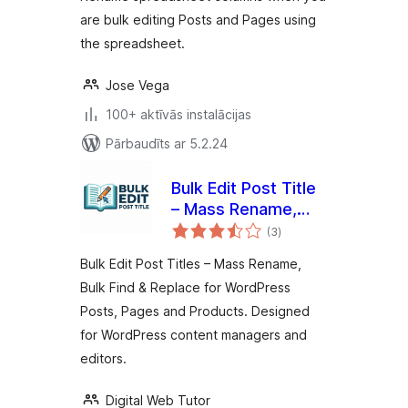
are bulk editing Posts and Pages using
the spreadsheet.
Jose Vega
100+ aktīvās instalācijas
Pārbaudīts ar 5.2.24
Bulk Edit Post Title
– Mass Rename,
vērtējumu
Bulk Find & Replace
(3
)
kopsumma
for WordPress
Bulk Edit Post Titles – Mass Rename,
Posts, Pages and
Bulk Find & Replace for WordPress
Products
Posts, Pages and Products. Designed
for WordPress content managers and
editors.
Digital Web Tutor