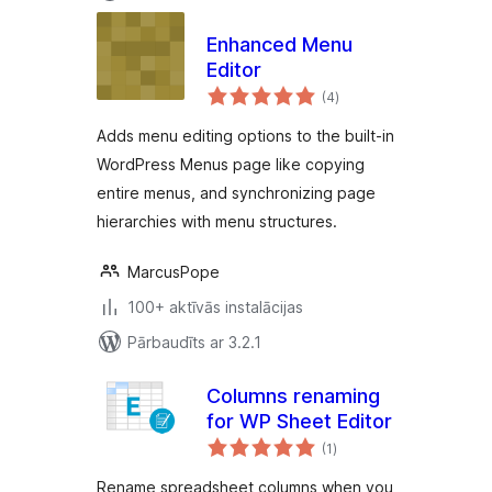
Enhanced Menu
Editor
vērtējumu
(4
)
kopsumma
Adds menu editing options to the built-in
WordPress Menus page like copying
entire menus, and synchronizing page
hierarchies with menu structures.
MarcusPope
100+ aktīvās instalācijas
Pārbaudīts ar 3.2.1
Columns renaming
for WP Sheet Editor
vērtējumu
(1
)
kopsumma
Rename spreadsheet columns when you