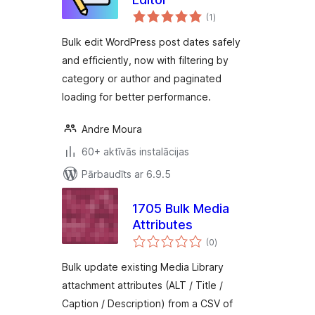
vērtējumu
(1
)
kopsumma
Bulk edit WordPress post dates safely
and efficiently, now with filtering by
category or author and paginated
loading for better performance.
Andre Moura
60+ aktīvās instalācijas
Pārbaudīts ar 6.9.5
1705 Bulk Media
Attributes
vērtējumu
(0
)
kopsumma
Bulk update existing Media Library
attachment attributes (ALT / Title /
Caption / Description) from a CSV of