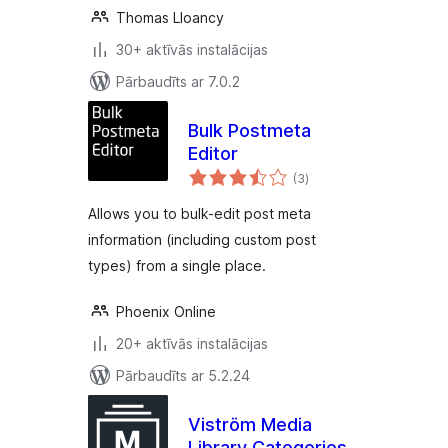
Thomas Lloancy
30+ aktīvās instalācijas
Pārbaudīts ar 7.0.2
Bulk Postmeta
Editor
vērtējumu
(3
)
kopsumma
Allows you to bulk-edit post meta
information (including custom post
types) from a single place.
Phoenix Online
20+ aktīvās instalācijas
Pārbaudīts ar 5.2.24
Viström Media
Library Categories