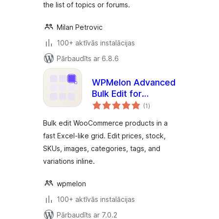
the list of topics or forums.
Milan Petrovic
100+ aktīvās instalācijas
Pārbaudīts ar 6.8.6
WPMelon Advanced
Bulk Edit for
vērtējumu
WooCommerce
(1
)
kopsumma
Bulk edit WooCommerce products in a
fast Excel-like grid. Edit prices, stock,
SKUs, images, categories, tags, and
variations inline.
wpmelon
100+ aktīvās instalācijas
Pārbaudīts ar 7.0.2