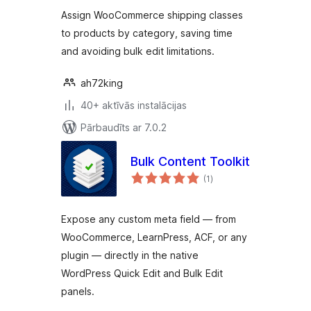
Assign WooCommerce shipping classes
to products by category, saving time
and avoiding bulk edit limitations.
ah72king
40+ aktīvās instalācijas
Pārbaudīts ar 7.0.2
Bulk Content Toolkit
vērtējumu
(1
)
kopsumma
Expose any custom meta field — from
WooCommerce, LearnPress, ACF, or any
plugin — directly in the native
WordPress Quick Edit and Bulk Edit
panels.