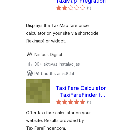
TaxiMap Integration
vērtējumu
(1
)
kopsumma
Displays the TaxiMap fare price
calculator on your site via shortcode
[taximap] or widget.
Nimbus Digital
30+ aktīvās instalācijas
Pārbaudīts ar 5.8.14
Taxi Fare Calculator
– TaxiFareFinder for
vērtējumu
WordPress
(1
)
kopsumma
Offer taxi fare calculator on your
website. Results provided by
TaxiFareFinder.com.