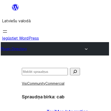
Pāriet
uz
Latviešu valodā
saturu
Iegūstiet WordPress
Plugin Directory
Meklēt
Visi
Community
Commercial
Spraudņa birka:
cab