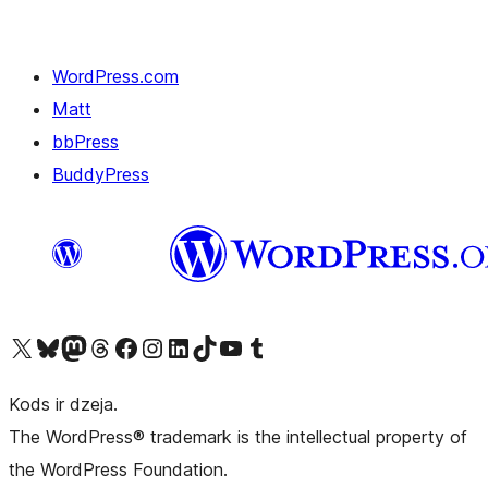
WordPress.com
Matt
bbPress
BuddyPress
Apmeklējiet mūsu X (agrāk Twitter) kontu
Apmeklējiet mūsu Bluesky kontu
Apmeklējiet mūsu Mastodon kontu
Apmeklējiet mūsu Threads kontu
Apmeklējiet mūsu Facebook lapu
Apmeklējiet mūsu Instagram kontu
Apmeklējiet mūsu LinkedIn kontu
Apmeklējiet mūsu TikTok kontu
Apmeklējiet mūsu YouTube kanālu
Apmeklējiet mūsu Tumblr kontu
Kods ir dzeja.
The WordPress® trademark is the intellectual property of
the WordPress Foundation.