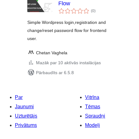
Flow
vērtējumu
(0
)
kopsumma
Simple Wordpress login,registration and
change/reset password flow for frontend
user.
Chetan Vaghela
Mazāk par 10 aktīvās instalācijas
Pārbaudīts ar 6.5.8
Par
Vitrīna
Jaunumi
Tēmas
Uzturētājs
Spraudņi
Privātums
Modeļi