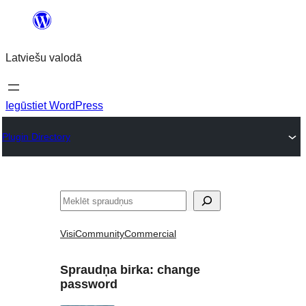
Pāriet
uz
Latviešu valodā
saturu
Iegūstiet WordPress
Plugin Directory
Meklēt
Visi
Community
Commercial
Spraudņa birka:
change
password