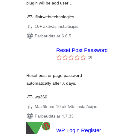
plugin will be add user …
iflairwebtechnologies
10+ aktīvās instalācijas
Pārbaudīts ar 6.6.5
Reset Post Password
vērtējumu
(0
)
kopsumma
Reset post or page password
automatically after X days.
wp360
Mazāk par 10 aktīvās instalācijas
Pārbaudīts ar 4.7.33
WP Login Register