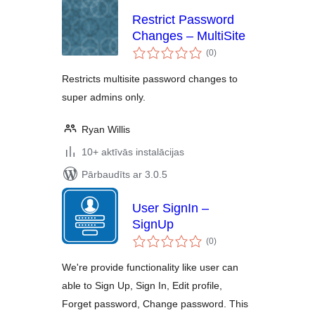
Restrict Password
Changes – MultiSite
vērtējumu
(0
)
kopsumma
Restricts multisite password changes to
super admins only.
Ryan Willis
10+ aktīvās instalācijas
Pārbaudīts ar 3.0.5
User SignIn –
SignUp
vērtējumu
(0
)
kopsumma
We're provide functionality like user can
able to Sign Up, Sign In, Edit profile,
Forget password, Change password. This