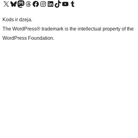
Apmeklējiet mūsu X (agrāk Twitter) kontu
Apmeklējiet mūsu Bluesky kontu
Apmeklējiet mūsu Mastodon kontu
Apmeklējiet mūsu Threads kontu
Apmeklējiet mūsu Facebook lapu
Apmeklējiet mūsu Instagram kontu
Apmeklējiet mūsu LinkedIn kontu
Apmeklējiet mūsu TikTok kontu
Apmeklējiet mūsu YouTube kanālu
Apmeklējiet mūsu Tumblr kontu
Kods ir dzeja.
The WordPress® trademark is the intellectual property of the
WordPress Foundation.