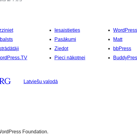
ziniet
Iesaistieties
WordPres
balsts
Pasākumi
Matt
strādātāji
Ziedot
bbPress
ordPress.TV
Pieci nākotnei
BuddyPre
Latviešu valodā
 WordPress Foundation.