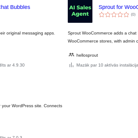
Chat Bubbles
Sprout for Wo
vē
(0
)
k
their original messaging apps.
Sprout WooCommerce adds a chat bu
WooCommerce stores, with admin co
hellosprout
īts ar 4.9.30
Mazāk par 10 aktīvās instalācij
or your WordPress site. Connects
īts ar 7.0.3