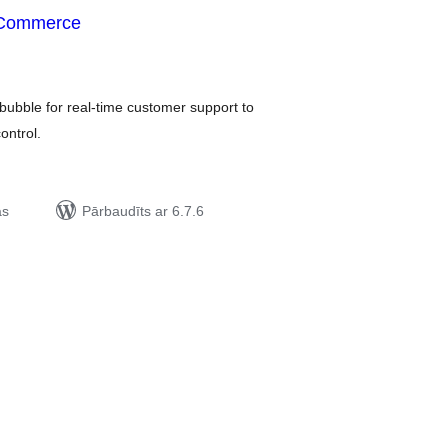
oCommerce
rtējumu
opsumma
bble for real-time customer support to
ntrol.
as
Pārbaudīts ar 6.7.6