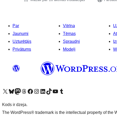
Par
Vitrīna
Uz
Jaunumi
Tēmas
At
Uzturētājs
Spraudņi
Iz
Privātums
Modeļi
W
Apmeklējiet mūsu X (agrāk Twitter) kontu
Apmeklējiet mūsu Bluesky kontu
Apmeklējiet mūsu Mastodon kontu
Apmeklējiet mūsu Threads kontu
Apmeklējiet mūsu Facebook lapu
Apmeklējiet mūsu Instagram kontu
Apmeklējiet mūsu LinkedIn kontu
Apmeklējiet mūsu TikTok kontu
Apmeklējiet mūsu YouTube kanālu
Apmeklējiet mūsu Tumblr kontu
Kods ir dzeja.
The WordPress® trademark is the intellectual property of the