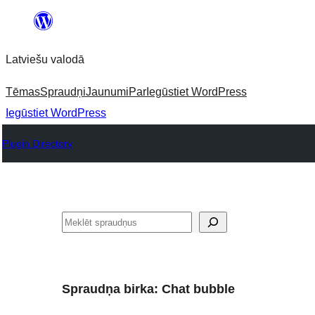
Pāriet
uz
Latviešu valodā
saturu
Tēmas
Spraudņi
Jaunumi
Par
Iegūstiet WordPress
Iegūstiet WordPress
Plugin Directory
Meklēt
Spraudņa birka:
Chat bubble