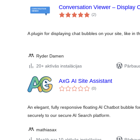
Conversation Viewer – Display 
vērtējumu
(2
)
kopsumma
A plugin for displaying chat bubbles on your site, like in 
Ryder Damen
20+ aktīvās instalācijas
Pārbaud
AxG AI Site Assistant
vērtējumu
(0
)
kopsumma
An elegant, fully responsive floating AI Chatbot bubble f
securely to our secure AI Search platform.
mathiasax
Mazāk par 10 aktīvās instalācijas
Pārbaud