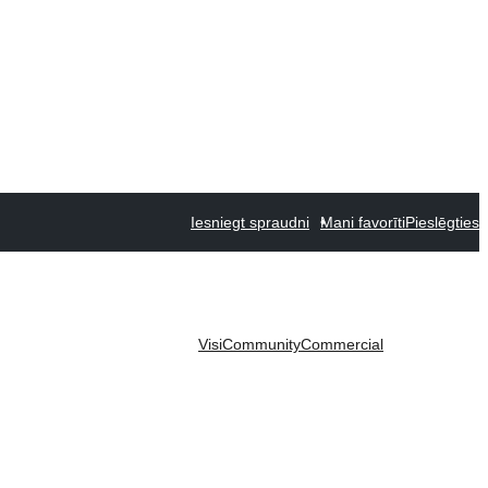
Iesniegt spraudni
Mani favorīti
Pieslēgties
Visi
Community
Commercial