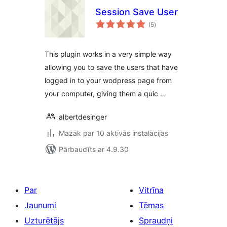
Session Save User
vērtējumu
(5
)
kopsumma
This plugin works in a very simple way
allowing you to save the users that have
logged in to your wodpress page from
your computer, giving them a quic …
albertdesinger
Mazāk par 10 aktīvās instalācijas
Pārbaudīts ar 4.9.30
Par
Vitrīna
Jaunumi
Tēmas
Uzturētājs
Spraudņi