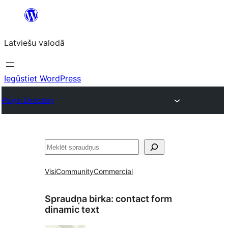
Pāriet
uz
Latviešu valodā
saturu
Iegūstiet WordPress
Plugin Directory
Meklēt
Visi
Community
Commercial
Spraudņa birka:
contact form
dinamic text