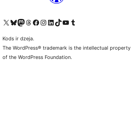
Apmeklējiet mūsu X (agrāk Twitter) kontu
Apmeklējiet mūsu Bluesky kontu
Apmeklējiet mūsu Mastodon kontu
Apmeklējiet mūsu Threads kontu
Apmeklējiet mūsu Facebook lapu
Apmeklējiet mūsu Instagram kontu
Apmeklējiet mūsu LinkedIn kontu
Apmeklējiet mūsu TikTok kontu
Apmeklējiet mūsu YouTube kanālu
Apmeklējiet mūsu Tumblr kontu
Kods ir dzeja.
The WordPress® trademark is the intellectual property
of the WordPress Foundation.