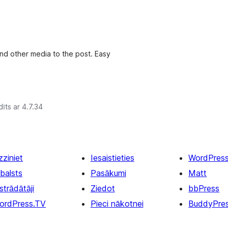
nd other media to the post. Easy
īts ar 4.7.34
zziniet
Iesaistieties
WordPres
balsts
Pasākumi
Matt
strādātāji
Ziedot
bbPress
ordPress.TV
Pieci nākotnei
BuddyPre