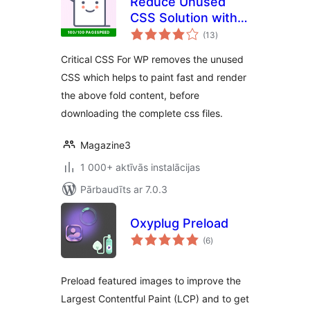
Reduce Unused
CSS Solution with
vērtējumu
Critical CSS For WP
(13
)
kopsumma
Critical CSS For WP removes the unused
CSS which helps to paint fast and render
the above fold content, before
downloading the complete css files.
Magazine3
1 000+ aktīvās instalācijas
Pārbaudīts ar 7.0.3
Oxyplug Preload
vērtējumu
(6
)
kopsumma
Preload featured images to improve the
Largest Contentful Paint (LCP) and to get