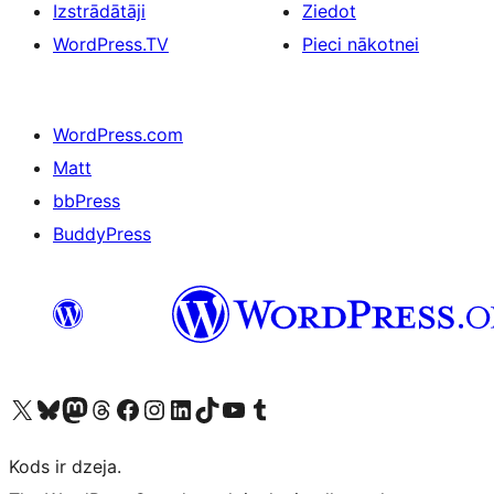
Izstrādātāji
Ziedot
WordPress.TV
Pieci nākotnei
WordPress.com
Matt
bbPress
BuddyPress
Apmeklējiet mūsu X (agrāk Twitter) kontu
Apmeklējiet mūsu Bluesky kontu
Apmeklējiet mūsu Mastodon kontu
Apmeklējiet mūsu Threads kontu
Apmeklējiet mūsu Facebook lapu
Apmeklējiet mūsu Instagram kontu
Apmeklējiet mūsu LinkedIn kontu
Apmeklējiet mūsu TikTok kontu
Apmeklējiet mūsu YouTube kanālu
Apmeklējiet mūsu Tumblr kontu
Kods ir dzeja.