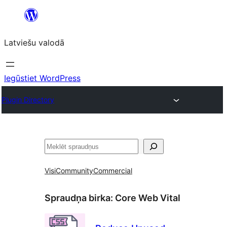
Pāriet
uz
Latviešu valodā
saturu
Iegūstiet WordPress
Plugin Directory
Meklēt
Visi
Community
Commercial
Spraudņa birka:
Core Web Vital