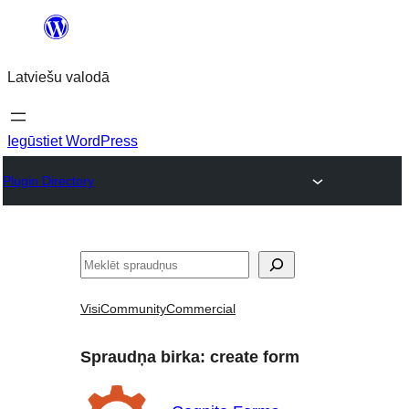
Pāriet
uz
Latviešu valodā
saturu
Iegūstiet WordPress
Plugin Directory
Meklēt
Visi
Community
Commercial
Spraudņa birka:
create form