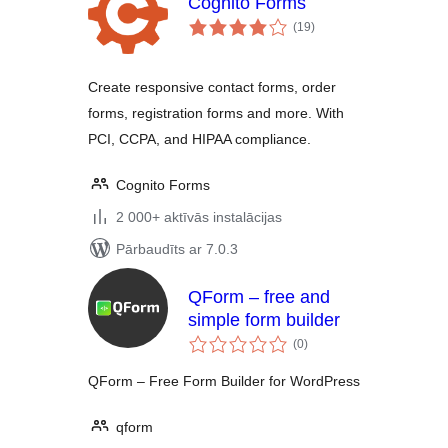
Cognito Forms
vērtējumu
(19
)
kopsumma
Create responsive contact forms, order
forms, registration forms and more. With
PCI, CCPA, and HIPAA compliance.
Cognito Forms
2 000+ aktīvās instalācijas
Pārbaudīts ar 7.0.3
QForm – free and
simple form builder
vērtējumu
(0
)
kopsumma
QForm – Free Form Builder for WordPress
qform