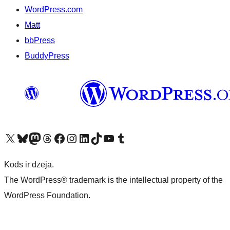
WordPress.com
Matt
bbPress
BuddyPress
Apmeklējiet mūsu X (agrāk Twitter) kontu
Apmeklējiet mūsu Bluesky kontu
Apmeklējiet mūsu Mastodon kontu
Apmeklējiet mūsu Threads kontu
Apmeklējiet mūsu Facebook lapu
Apmeklējiet mūsu Instagram kontu
Apmeklējiet mūsu LinkedIn kontu
Apmeklējiet mūsu TikTok kontu
Apmeklējiet mūsu YouTube kanālu
Apmeklējiet mūsu Tumblr kontu
Kods ir dzeja.
The WordPress® trademark is the intellectual property of the
WordPress Foundation.