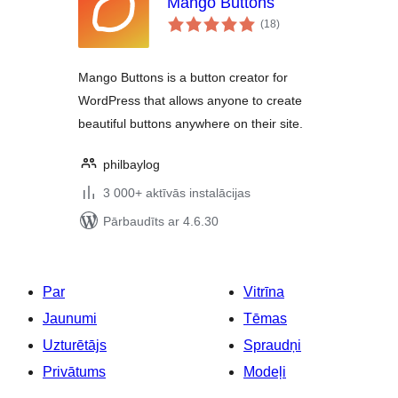
Mango Buttons
vērtējumu
(18
)
kopsumma
Mango Buttons is a button creator for
WordPress that allows anyone to create
beautiful buttons anywhere on their site.
philbaylog
3 000+ aktīvās instalācijas
Pārbaudīts ar 4.6.30
Par
Vitrīna
Jaunumi
Tēmas
Uzturētājs
Spraudņi
Privātums
Modeļi