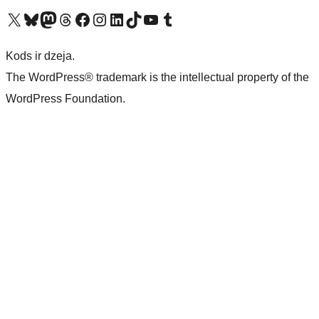
Apmeklējiet mūsu X (agrāk Twitter) kontu
Apmeklējiet mūsu Bluesky kontu
Apmeklējiet mūsu Mastodon kontu
Apmeklējiet mūsu Threads kontu
Apmeklējiet mūsu Facebook lapu
Apmeklējiet mūsu Instagram kontu
Apmeklējiet mūsu LinkedIn kontu
Apmeklējiet mūsu TikTok kontu
Apmeklējiet mūsu YouTube kanālu
Apmeklējiet mūsu Tumblr kontu
Kods ir dzeja.
The WordPress® trademark is the intellectual property of the
WordPress Foundation.