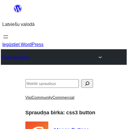
Pāriet
uz
Latviešu valodā
saturu
Iegūstiet WordPress
Plugin Directory
Meklēt
Visi
Community
Commercial
Spraudņa birka:
css3 button