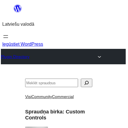
Pāriet
uz
Latviešu valodā
saturu
Iegūstiet WordPress
Plugin Directory
Meklēt
Visi
Community
Commercial
Spraudņa birka:
Custom
Controls