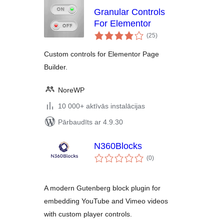
Granular Controls
For Elementor
vērtējumu
(25
)
kopsumma
Custom controls for Elementor Page
Builder.
NoreWP
10 000+ aktīvās instalācijas
Pārbaudīts ar 4.9.30
N360Blocks
vērtējumu
(0
)
kopsumma
A modern Gutenberg block plugin for
embedding YouTube and Vimeo videos
with custom player controls.