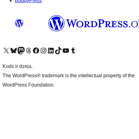
BuddyPress
Apmeklējiet mūsu X (agrāk Twitter) kontu
Apmeklējiet mūsu Bluesky kontu
Apmeklējiet mūsu Mastodon kontu
Apmeklējiet mūsu Threads kontu
Apmeklējiet mūsu Facebook lapu
Apmeklējiet mūsu Instagram kontu
Apmeklējiet mūsu LinkedIn kontu
Apmeklējiet mūsu TikTok kontu
Apmeklējiet mūsu YouTube kanālu
Apmeklējiet mūsu Tumblr kontu
Kods ir dzeja.
The WordPress® trademark is the intellectual property of the
WordPress Foundation.