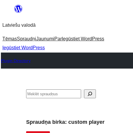
Pāriet
uz
Latviešu valodā
saturu
Tēmas
Spraudņi
Jaunumi
Par
Iegūstiet WordPress
Iegūstiet WordPress
Plugin Directory
Meklēt
Spraudņa birka:
custom player