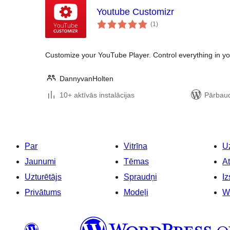
Youtube Customizr
vērtējumu
(1
)
kopsumma
Customize your YouTube Player. Control everything in y
DannyvanHolten
10+ aktīvās instalācijas
Pārbaud
Par
Vitrīna
Uz
Jaunumi
Tēmas
At
Uzturētājs
Spraudņi
Iz
Privātums
Modeļi
W