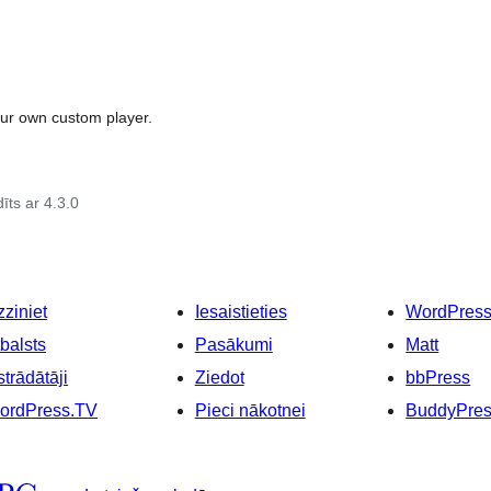
our own custom player.
īts ar 4.3.0
ziniet
Iesaistieties
WordPres
balsts
Pasākumi
Matt
strādātāji
Ziedot
bbPress
ordPress.TV
Pieci nākotnei
BuddyPre