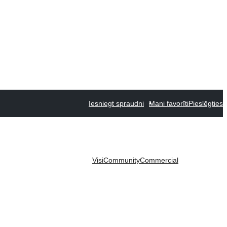
Iesniegt spraudni
Mani favorīti
Pieslēgties
Visi
Community
Commercial