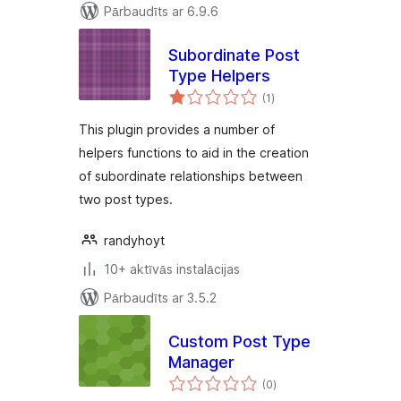
Pārbaudīts ar 6.9.6
Subordinate Post
Type Helpers
vērtējumu
(1
)
kopsumma
This plugin provides a number of
helpers functions to aid in the creation
of subordinate relationships between
two post types.
randyhoyt
10+ aktīvās instalācijas
Pārbaudīts ar 3.5.2
Custom Post Type
Manager
vērtējumu
(0
)
kopsumma