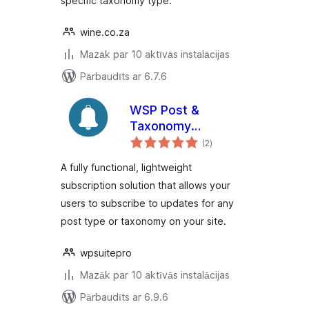
specific taxonomy type.
wine.co.za
Mazāk par 10 aktīvās instalācijas
Pārbaudīts ar 6.7.6
WSP Post &
Taxonomy
vērtējumu
Subscriptions Lite
(2
)
kopsumma
A fully functional, lightweight
subscription solution that allows your
users to subscribe to updates for any
post type or taxonomy on your site.
wpsuitepro
Mazāk par 10 aktīvās instalācijas
Pārbaudīts ar 6.9.6