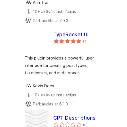
Anh Tran
10+ aktīvās instalācijas
Pārbaudīts ar 7.0.3
TypeRocket UI
vērtējumu
(4
)
kopsumma
This plugin provides a powerful user
interface for creating post types,
taxonomies, and meta boxes.
Kevin Dees
10+ aktīvās instalācijas
Pārbaudīts ar 6.1.0
CPT Descriptions
vērtējumu
(0
)
kopsumma