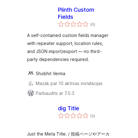
Plinth Custom
Fields
vērtējumu
(0
)
kopsumma
A self-contained custom fields manager
with repeater support, location rules,
and JSON import/export — no third-
party dependencies required.
Shobhit Verma
Mazāk par 10 aktīvās instalācijas
Pārbaudīts ar 7.0.3
dig Title
vērtējumu
(0
)
kopsumma
Just the Meta Title. / 投稿ページやアーカ