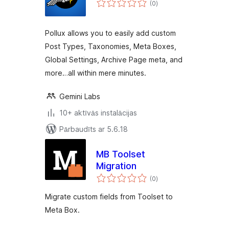
(0
)
kopsumma
Pollux allows you to easily add custom
Post Types, Taxonomies, Meta Boxes,
Global Settings, Archive Page meta, and
more…all within mere minutes.
Gemini Labs
10+ aktīvās instalācijas
Pārbaudīts ar 5.6.18
MB Toolset
Migration
vērtējumu
(0
)
kopsumma
Migrate custom fields from Toolset to
Meta Box.