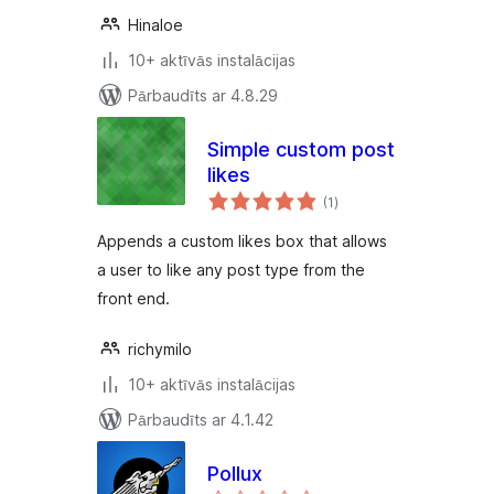
Hinaloe
10+ aktīvās instalācijas
Pārbaudīts ar 4.8.29
Simple custom post
likes
vērtējumu
(1
)
kopsumma
Appends a custom likes box that allows
a user to like any post type from the
front end.
richymilo
10+ aktīvās instalācijas
Pārbaudīts ar 4.1.42
Pollux
vērtējumu