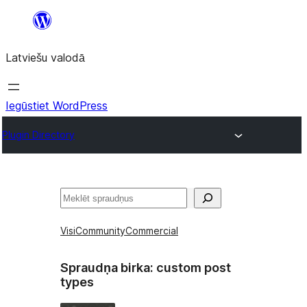
Pāriet
uz
Latviešu valodā
saturu
Iegūstiet WordPress
Plugin Directory
Meklēt
Visi
Community
Commercial
Spraudņa birka:
custom post
types