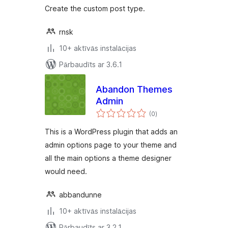
Create the custom post type.
rnsk
10+ aktīvās instalācijas
Pārbaudīts ar 3.6.1
Abandon Themes
Admin
vērtējumu
(0
)
kopsumma
This is a WordPress plugin that adds an
admin options page to your theme and
all the main options a theme designer
would need.
abbandunne
10+ aktīvās instalācijas
Pārbaudīts ar 3.2.1