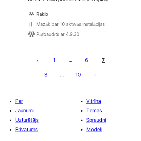
Rakib
Mazāk par 10 aktīvās instalācijas
Pārbaudīts ar 4.9.30
Ziņu
numerācija
1
6
7
…
pēc
8
10
…
lappusēm
Par
Vitrīna
Jaunumi
Tēmas
Uzturētājs
Spraudņi
Privātums
Modeļi