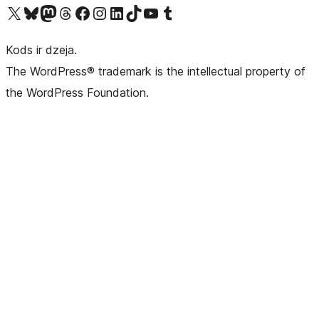
Apmeklējiet mūsu X (agrāk Twitter) kontu
Apmeklējiet mūsu Bluesky kontu
Apmeklējiet mūsu Mastodon kontu
Apmeklējiet mūsu Threads kontu
Apmeklējiet mūsu Facebook lapu
Apmeklējiet mūsu Instagram kontu
Apmeklējiet mūsu LinkedIn kontu
Apmeklējiet mūsu TikTok kontu
Apmeklējiet mūsu YouTube kanālu
Apmeklējiet mūsu Tumblr kontu
Kods ir dzeja.
The WordPress® trademark is the intellectual property of
the WordPress Foundation.