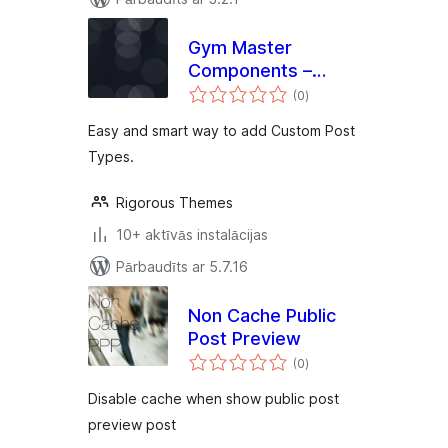
Gym Master
Components –
vērtējumu
Essential Features
(0
)
kopsumma
For Gym Master
Easy and smart way to add Custom Post
Theme
Types.
Rigorous Themes
10+ aktīvās instalācijas
Pārbaudīts ar 5.7.16
Non Cache Public
Post Preview
vērtējumu
(0
)
kopsumma
Disable cache when show public post
preview post