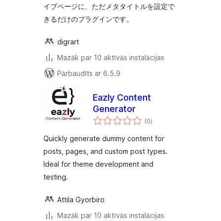
イブページに、ただメタタイトルを設定で
きるだけのプラグインです。
digrart
Mazāk par 10 aktīvās instalācijas
Pārbaudīts ar 6.5.9
Eazly Content
Generator
vērtējumu
(0
)
kopsumma
Quickly generate dummy content for
posts, pages, and custom post types.
Ideal for theme development and
testing.
Attila Gyorbiro
Mazāk par 10 aktīvās instalācijas