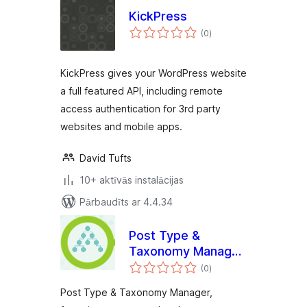
KickPress
vērtējumu
(0
)
kopsumma
KickPress gives your WordPress website
a full featured API, including remote
access authentication for 3rd party
websites and mobile apps.
David Tufts
10+ aktīvās instalācijas
Pārbaudīts ar 4.4.34
Post Type &
Taxonomy Manager
vērtējumu
/ PT & T Manager /
(0
)
kopsumma
PTT Manager
Post Type & Taxonomy Manager,