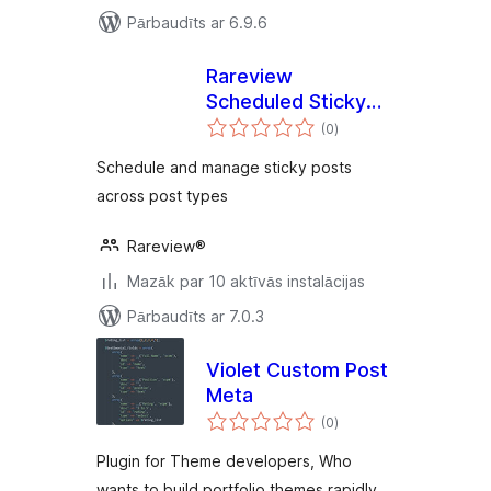
Pārbaudīts ar 6.9.6
Rareview
Scheduled Sticky
vērtējumu
Posts
(0
)
kopsumma
Schedule and manage sticky posts
across post types
Rareview®
Mazāk par 10 aktīvās instalācijas
Pārbaudīts ar 7.0.3
Violet Custom Post
Meta
vērtējumu
(0
)
kopsumma
Plugin for Theme developers, Who
wants to build portfolio themes rapidly.