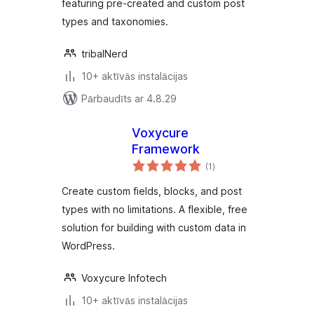
featuring pre-created and custom post
types and taxonomies.
tribalNerd
10+ aktīvās instalācijas
Pārbaudīts ar 4.8.29
Voxycure
Framework
vērtējumu
(1
)
kopsumma
Create custom fields, blocks, and post
types with no limitations. A flexible, free
solution for building with custom data in
WordPress.
Voxycure Infotech
10+ aktīvās instalācijas