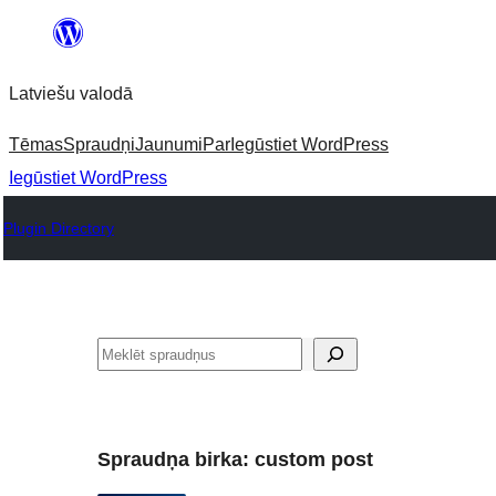
Pāriet
uz
Latviešu valodā
saturu
Tēmas
Spraudņi
Jaunumi
Par
Iegūstiet WordPress
Iegūstiet WordPress
Plugin Directory
Meklēt
Spraudņa birka:
custom post