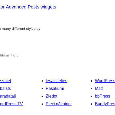
tor Advanced Posts widgets
many different styles by
īts ar 7.0.3
ziniet
Iesaistieties
WordPres
balsts
Pasākumi
Matt
strādātāji
Ziedot
bbPress
ordPress.TV
Pieci nākotnei
BuddyPre