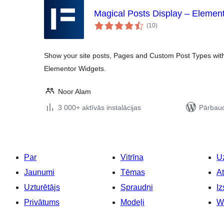
Magical Posts Display – Elemen
vērtējumu
(10
)
kopsumma
Show your site posts, Pages and Custom Post Types with 
Elementor Widgets.
Noor Alam
3 000+ aktīvās instalācijas
Pārbaud
Par
Vitrīna
Uz
Jaunumi
Tēmas
At
Uzturētājs
Spraudņi
Iz
Privātums
Modeļi
W