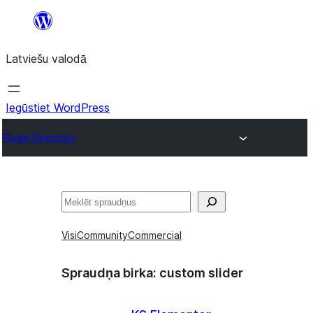
Pāriet
uz
Latviešu valodā
saturu
Iegūstiet WordPress
Plugin Directory
Meklēt
Visi
Community
Commercial
Spraudņa birka:
custom slider