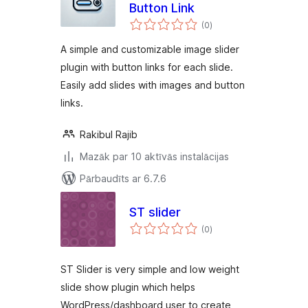
Button Link
vērtējumu
(0
)
kopsumma
A simple and customizable image slider
plugin with button links for each slide.
Easily add slides with images and button
links.
Rakibul Rajib
Mazāk par 10 aktīvās instalācijas
Pārbaudīts ar 6.7.6
ST slider
vērtējumu
(0
)
kopsumma
ST Slider is very simple and low weight
slide show plugin which helps
WordPress/dashboard user to create