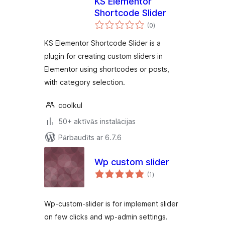
KS Elementor
Shortcode Slider
vērtējumu
(0
)
kopsumma
KS Elementor Shortcode Slider is a
plugin for creating custom sliders in
Elementor using shortcodes or posts,
with category selection.
coolkul
50+ aktīvās instalācijas
Pārbaudīts ar 6.7.6
Wp custom slider
vērtējumu
(1
)
kopsumma
Wp-custom-slider is for implement slider
on few clicks and wp-admin settings.