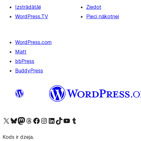
Izstrādātāji
Ziedot
WordPress.TV
Pieci nākotnei
WordPress.com
Matt
bbPress
BuddyPress
Apmeklējiet mūsu X (agrāk Twitter) kontu
Apmeklējiet mūsu Bluesky kontu
Apmeklējiet mūsu Mastodon kontu
Apmeklējiet mūsu Threads kontu
Apmeklējiet mūsu Facebook lapu
Apmeklējiet mūsu Instagram kontu
Apmeklējiet mūsu LinkedIn kontu
Apmeklējiet mūsu TikTok kontu
Apmeklējiet mūsu YouTube kanālu
Apmeklējiet mūsu Tumblr kontu
Kods ir dzeja.