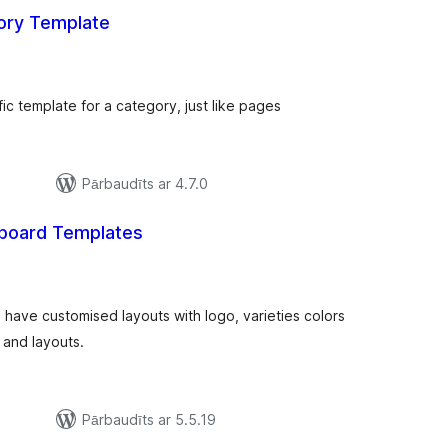
ory Template
ērtējumu
opsumma
fic template for a category, just like pages
Pārbaudīts ar 4.7.0
board Templates
ērtējumu
opsumma
have customised layouts with logo, varieties colors
 and layouts.
Pārbaudīts ar 5.5.19