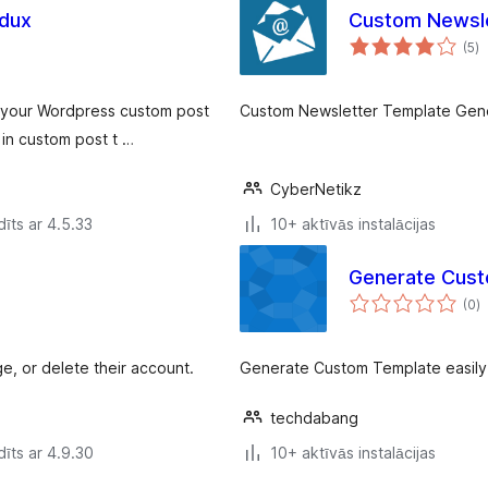
dux
Custom Newsle
vē
(5
)
k
n your Wordpress custom post
Custom Newsletter Template Gene
 in custom post t …
CyberNetikz
īts ar 4.5.33
10+ aktīvās instalācijas
Generate Cus
v
(0
)
k
ge, or delete their account.
Generate Custom Template easily
techdabang
īts ar 4.9.30
10+ aktīvās instalācijas