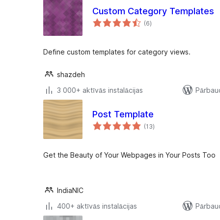
Custom Category Templates
vērtējumu
(6
)
kopsumma
Define custom templates for category views.
shazdeh
3 000+ aktīvās instalācijas
Pārbaud
Post Template
vērtējumu
(13
)
kopsumma
Get the Beauty of Your Webpages in Your Posts Too
IndiaNIC
400+ aktīvās instalācijas
Pārbaud