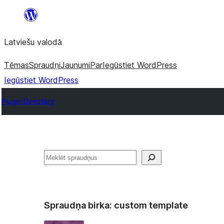
Pāriet
uz
Latviešu valodā
saturu
Tēmas
Spraudņi
Jaunumi
Par
Iegūstiet WordPress
Iegūstiet WordPress
Plugin Directory
Meklēt
Spraudņa birka:
custom template