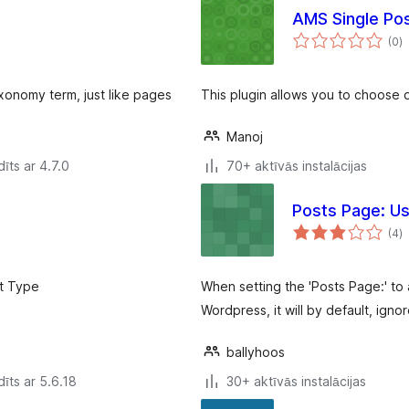
AMS Single Po
v
(0
)
k
axonomy term, just like pages
This plugin allows you to choose d
Manoj
īts ar 4.7.0
70+ aktīvās instalācijas
Posts Page: U
v
(4
)
k
t Type
When setting the 'Posts Page:' to 
Wordpress, it will by default, ign
ballyhoos
īts ar 5.6.18
30+ aktīvās instalācijas