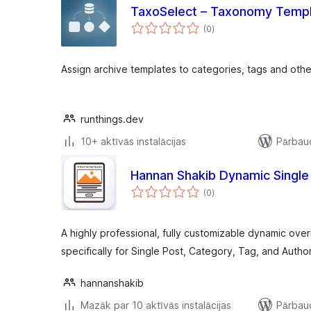
TaxoSelect – Taxonomy Templ
vērtējumu
(0
)
kopsumma
Assign archive templates to categories, tags and oth
runthings.dev
10+ aktīvās instalācijas
Pārbaud
Hannan Shakib Dynamic Single
vērtējumu
(0
)
kopsumma
A highly professional, fully customizable dynamic ove
specifically for Single Post, Category, Tag, and Autho
hannanshakib
Mazāk par 10 aktīvās instalācijas
Pārbaud