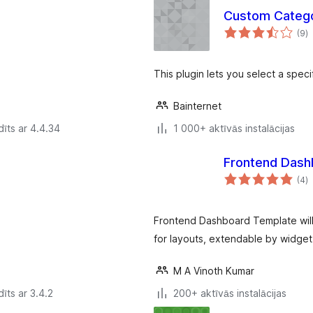
Custom Categ
v
(9
)
k
This plugin lets you select a speci
Bainternet
īts ar 4.4.34
1 000+ aktīvās instalācijas
Frontend Dash
v
(4
)
k
Frontend Dashboard Template will 
for layouts, extendable by widget
M A Vinoth Kumar
īts ar 3.4.2
200+ aktīvās instalācijas