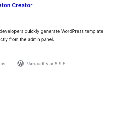
eton Creator
rtējumu
opsumma
 developers quickly generate WordPress template
ectly from the admin panel.
jas
Pārbaudīts ar 6.9.6