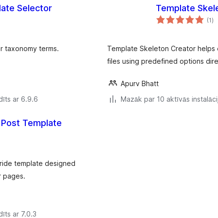
ate Selector
Template Skel
vē
(1
)
k
er taxonomy terms.
Template Skeleton Creator helps
files using predefined options dir
Apurv Bhatt
īts ar 6.9.6
Mazāk par 10 aktīvās instalāci
 Post Template
rride template designed
r pages.
īts ar 7.0.3