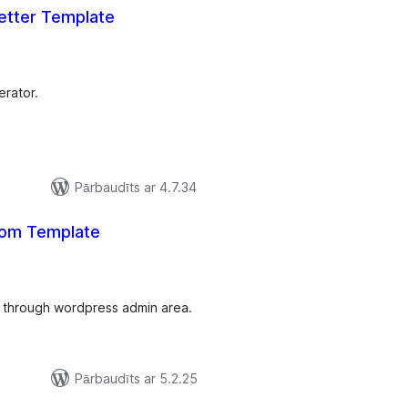
tter Template
rtējumu
opsumma
rator.
Pārbaudīts ar 4.7.34
tom Template
ērtējumu
opsumma
 through wordpress admin area.
Pārbaudīts ar 5.2.25