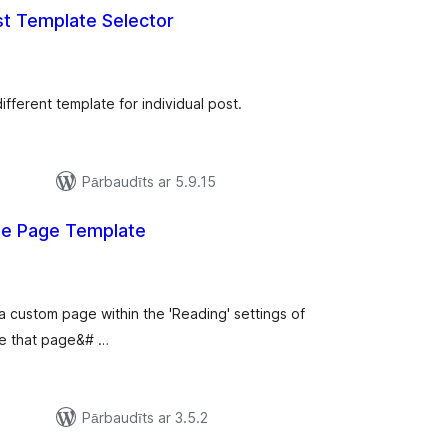
st Template Selector
ērtējumu
opsumma
ifferent template for individual post.
Pārbaudīts ar 5.9.15
se Page Template
ērtējumu
opsumma
a custom page within the 'Reading' settings of
ore that page&# …
Pārbaudīts ar 3.5.2