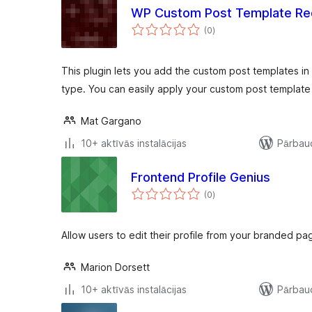
WP Custom Post Template Re
vērtējumu
(0
)
kopsumma
This plugin lets you add the custom post templates i
type. You can easily apply your custom post template
Mat Gargano
10+ aktīvās instalācijas
Pārbaud
Frontend Profile Genius
vērtējumu
(0
)
kopsumma
Allow users to edit their profile from your branded pa
Marion Dorsett
10+ aktīvās instalācijas
Pārbaud