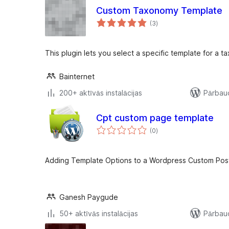
Custom Taxonomy Template
vērtējumu
(3
)
kopsumma
This plugin lets you select a specific template for a t
Bainternet
200+ aktīvās instalācijas
Pārbaud
Cpt custom page template
vērtējumu
(0
)
kopsumma
Adding Template Options to a Wordpress Custom Pos
Ganesh Paygude
50+ aktīvās instalācijas
Pārbaud