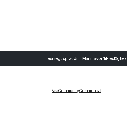
Iesniegt spraudni
Mani favorīti
Pieslēgties
Visi
Community
Commercial