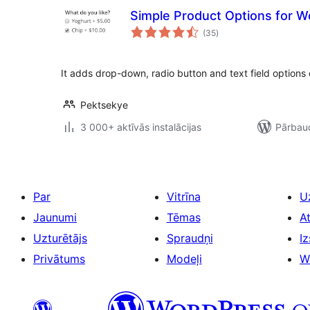
Simple Product Options for
vērtējumu
(35
)
kopsumma
It adds drop-down, radio button and text field options
Pektsekye
3 000+ aktīvās instalācijas
Pārbaud
Par
Vitrīna
U
Jaunumi
Tēmas
A
Uzturētājs
Spraudņi
Iz
Privātums
Modeļi
W