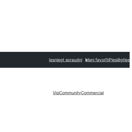
Iesniegt spraudni
Mani favorīti
Pieslēgties
Visi
Community
Commercial