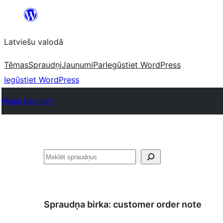
Pāriet
uz
Latviešu valodā
saturu
Tēmas
Spraudņi
Jaunumi
Par
Iegūstiet WordPress
Iegūstiet WordPress
Plugin Directory
Meklēt
Spraudņa birka:
customer order note