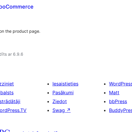
 WooCommerce
 on the product page.
īts ar 6.9.6
zziniet
Iesaistieties
WordPres
tbalsts
Pasākumi
Matt
strādātāji
Ziedot
bbPress
ordPress.TV
Swag
↗
BuddyPre