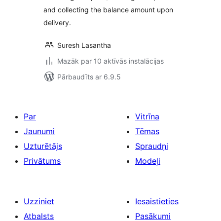
and collecting the balance amount upon
delivery.
Suresh Lasantha
Mazāk par 10 aktīvās instalācijas
Pārbaudīts ar 6.9.5
Par
Vitrīna
Jaunumi
Tēmas
Uzturētājs
Spraudņi
Privātums
Modeļi
Uzziniet
Iesaistieties
Atbalsts
Pasākumi