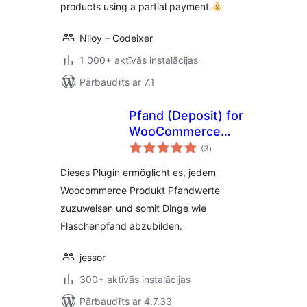
products using a partial payment.
Niloy – Codeixer
1 000+ aktīvās instalācijas
Pārbaudīts ar 7.1
Pfand (Deposit) for
WooCommerce
vērtējumu
Products
(3
)
kopsumma
Dieses Plugin ermöglicht es, jedem
Woocommerce Produkt Pfandwerte
zuzuweisen und somit Dinge wie
Flaschenpfand abzubilden.
jessor
300+ aktīvās instalācijas
Pārbaudīts ar 4.7.33