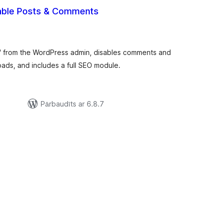
sable Posts & Comments
rtējumu
opsumma
from the WordPress admin, disables comments and
oads, and includes a full SEO module.
Pārbaudīts ar 6.8.7