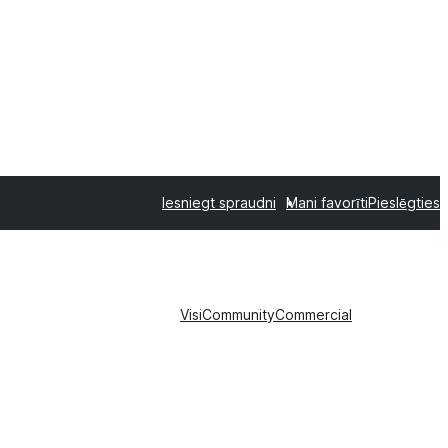
Iesniegt spraudni
Mani favorīti
Pieslēgties
Visi
Community
Commercial