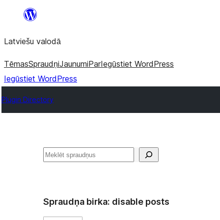
Pāriet
uz
Latviešu valodā
saturu
Tēmas
Spraudņi
Jaunumi
Par
Iegūstiet WordPress
Iegūstiet WordPress
Plugin Directory
Meklēt
Spraudņa birka:
disable posts