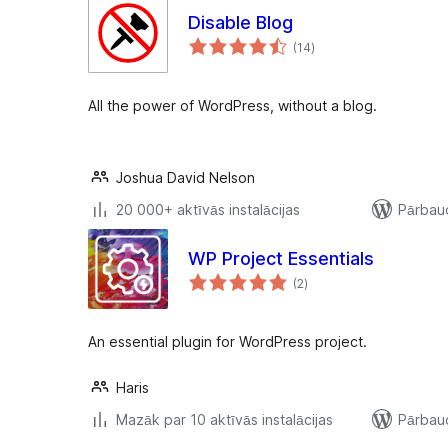
Disable Blog
vērtējumu
(14
)
kopsumma
All the power of WordPress, without a blog.
Joshua David Nelson
20 000+ aktīvās instalācijas
Pārbaud
WP Project Essentials
vērtējumu
(2
)
kopsumma
An essential plugin for WordPress project.
Haris
Mazāk par 10 aktīvās instalācijas
Pārbaud