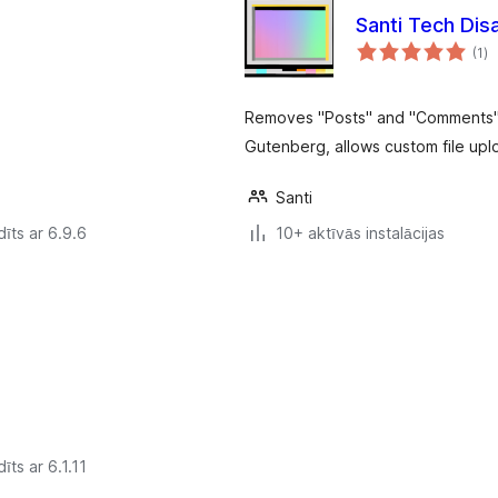
Santi Tech Di
vē
(1
)
k
Removes "Posts" and "Comments" 
Gutenberg, allows custom file upl
Santi
īts ar 6.9.6
10+ aktīvās instalācijas
īts ar 6.1.11