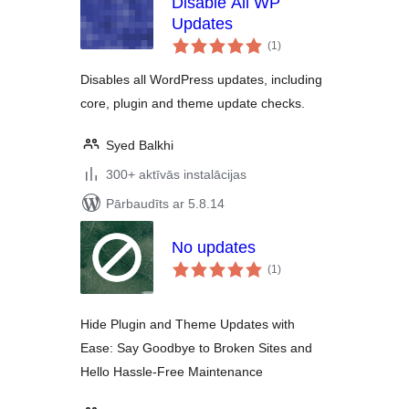
Disable All WP
Updates
vērtējumu
(1
)
kopsumma
Disables all WordPress updates, including
core, plugin and theme update checks.
Syed Balkhi
300+ aktīvās instalācijas
Pārbaudīts ar 5.8.14
No updates
vērtējumu
(1
)
kopsumma
Hide Plugin and Theme Updates with
Ease: Say Goodbye to Broken Sites and
Hello Hassle-Free Maintenance