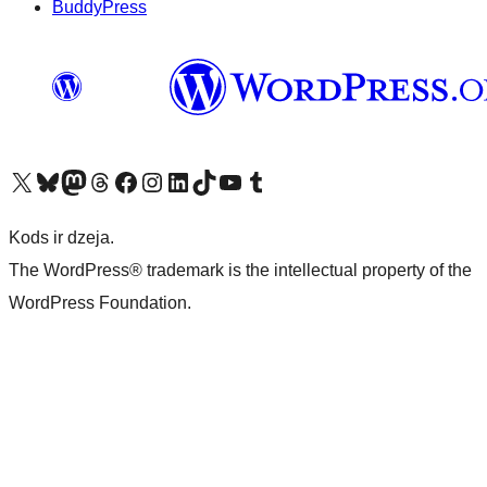
BuddyPress
Apmeklējiet mūsu X (agrāk Twitter) kontu
Apmeklējiet mūsu Bluesky kontu
Apmeklējiet mūsu Mastodon kontu
Apmeklējiet mūsu Threads kontu
Apmeklējiet mūsu Facebook lapu
Apmeklējiet mūsu Instagram kontu
Apmeklējiet mūsu LinkedIn kontu
Apmeklējiet mūsu TikTok kontu
Apmeklējiet mūsu YouTube kanālu
Apmeklējiet mūsu Tumblr kontu
Kods ir dzeja.
The WordPress® trademark is the intellectual property of the
WordPress Foundation.