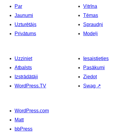
Par
Vitrīna
Jaunumi
Tēmas
Uzturētājs
Spraudņi
Privātums
Modeļi
Uzziniet
Iesaistieties
Atbalsts
Pasākumi
Izstrādātāji
Ziedot
WordPress.TV
Swag
↗
WordPress.com
Matt
bbPress