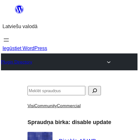
Pāriet
uz
Latviešu valodā
saturu
Iegūstiet WordPress
Plugin Directory
Meklēt
Visi
Community
Commercial
Spraudņa birka:
disable update