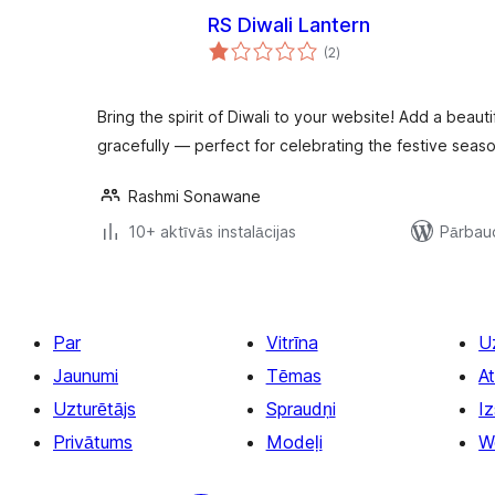
RS Diwali Lantern
vērtējumu
(2
)
kopsumma
Bring the spirit of Diwali to your website! Add a beaut
gracefully — perfect for celebrating the festive seaso
Rashmi Sonawane
10+ aktīvās instalācijas
Pārbaud
Par
Vitrīna
U
Jaunumi
Tēmas
At
Uzturētājs
Spraudņi
Iz
Privātums
Modeļi
W