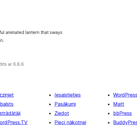
iful animated lantern that sways
n.
īts ar 6.8.6
zziniet
Iesaistieties
WordPres
balsts
Pasākumi
Matt
strādātāji
Ziedot
bbPress
ordPress.TV
Pieci nākotnei
BuddyPre