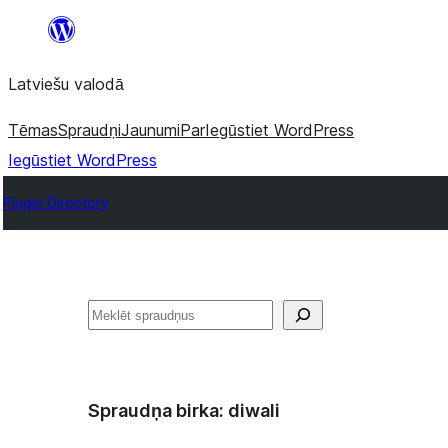
Pāriet
uz
Latviešu valodā
saturu
Tēmas
Spraudņi
Jaunumi
Par
Iegūstiet WordPress
Iegūstiet WordPress
Plugin Directory
Meklēt
Spraudņa birka:
diwali