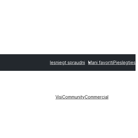
Iesniegt spraudni
Mani favorīti
Pieslēgties
Visi
Community
Commercial