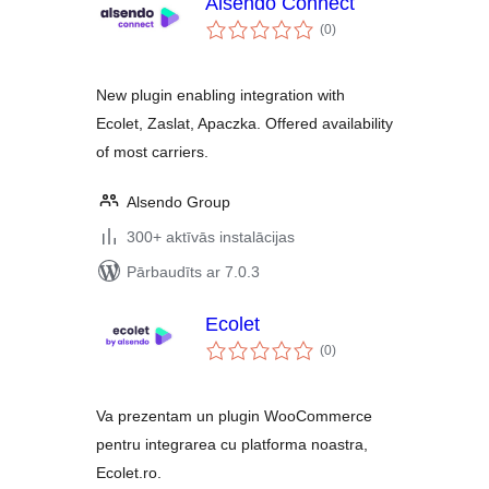
Alsendo Connect
vērtējumu
(0
)
kopsumma
New plugin enabling integration with
Ecolet, Zaslat, Apaczka. Offered availability
of most carriers.
Alsendo Group
300+ aktīvās instalācijas
Pārbaudīts ar 7.0.3
Ecolet
vērtējumu
(0
)
kopsumma
Va prezentam un plugin WooCommerce
pentru integrarea cu platforma noastra,
Ecolet.ro.