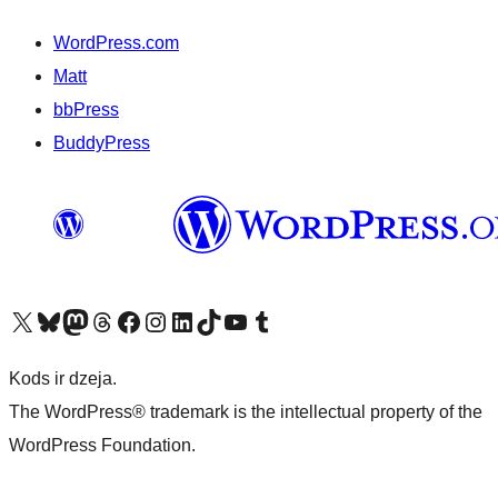
WordPress.com
Matt
bbPress
BuddyPress
Apmeklējiet mūsu X (agrāk Twitter) kontu
Apmeklējiet mūsu Bluesky kontu
Apmeklējiet mūsu Mastodon kontu
Apmeklējiet mūsu Threads kontu
Apmeklējiet mūsu Facebook lapu
Apmeklējiet mūsu Instagram kontu
Apmeklējiet mūsu LinkedIn kontu
Apmeklējiet mūsu TikTok kontu
Apmeklējiet mūsu YouTube kanālu
Apmeklējiet mūsu Tumblr kontu
Kods ir dzeja.
The WordPress® trademark is the intellectual property of the
WordPress Foundation.