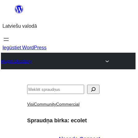
Pāriet
uz
Latviešu valodā
saturu
Iegūstiet WordPress
Plugin Directory
Meklēt
Visi
Community
Commercial
Spraudņa birka:
ecolet