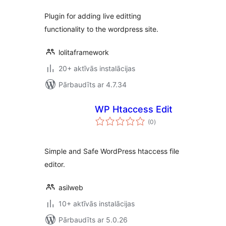
Plugin for adding live editting
functionality to the wordpress site.
lolitaframework
20+ aktīvās instalācijas
Pārbaudīts ar 4.7.34
WP Htaccess Edit
vērtējumu
(0
)
kopsumma
Simple and Safe WordPress htaccess file
editor.
asilweb
10+ aktīvās instalācijas
Pārbaudīts ar 5.0.26