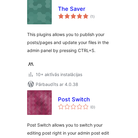
The Saver
vērtējumu
(1
)
kopsumma
This plugins allows you to publish your
posts/pages and update your files in the
admin panel by pressing CTRL+S.
10+ aktīvās instalācijas
Pārbaudīts ar 4.0.38
Post Switch
vērtējumu
(0
)
kopsumma
Post Switch allows you to switch your
editing post right in your admin post edit