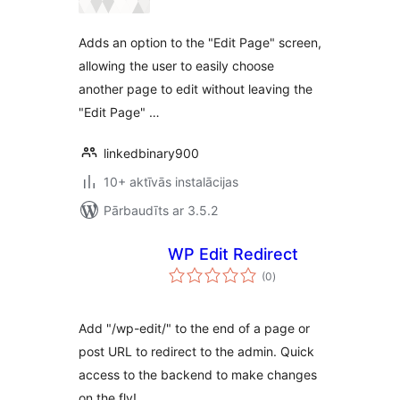
Adds an option to the "Edit Page" screen,
allowing the user to easily choose
another page to edit without leaving the
"Edit Page" …
linkedbinary900
10+ aktīvās instalācijas
Pārbaudīts ar 3.5.2
WP Edit Redirect
vērtējumu
(0
)
kopsumma
Add "/wp-edit/" to the end of a page or
post URL to redirect to the admin. Quick
access to the backend to make changes
on the fly!