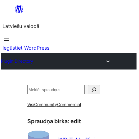
Pāriet
uz
Latviešu valodā
saturu
Iegūstiet WordPress
Plugin Directory
Meklēt
Visi
Community
Commercial
Spraudņa birka:
edit