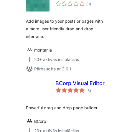
vērtējumu
(0
)
kopsumma
Add images to your posts or pages with
a more user friendly drag and drop
interface.
montania
20+ aktīvās instalācijas
Pārbaudīts ar 3.6.1
BCorp Visual Editor
vērtējumu
(3
)
kopsumma
Powerful drag and drop page builder.
BCorp
20+ aktīvās instalācijas