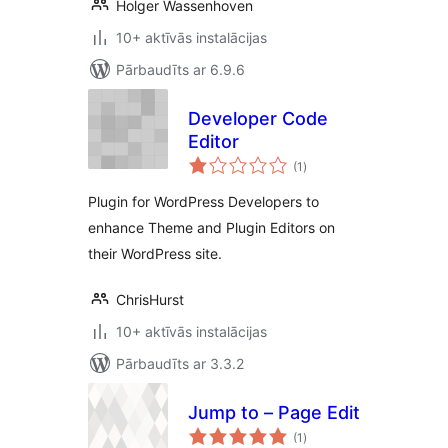
Holger Wassenhoven
10+ aktīvās instalācijas
Pārbaudīts ar 6.9.6
Developer Code
Editor
vērtējumu
(1
)
kopsumma
Plugin for WordPress Developers to
enhance Theme and Plugin Editors on
their WordPress site.
ChrisHurst
10+ aktīvās instalācijas
Pārbaudīts ar 3.3.2
Jump to – Page Edit
vērtējumu
(1
)
kopsumma