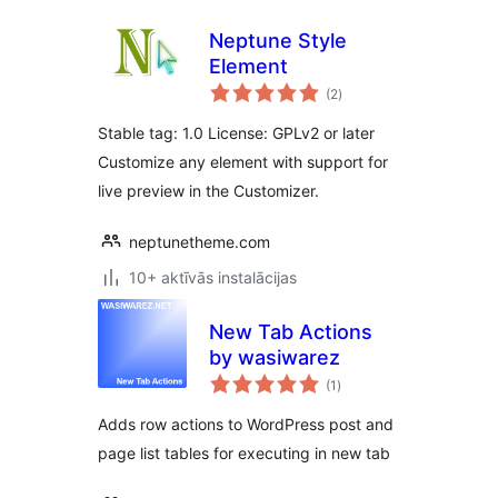
Neptune Style
Element
vērtējumu
(2
)
kopsumma
Stable tag: 1.0 License: GPLv2 or later
Customize any element with support for
live preview in the Customizer.
neptunetheme.com
10+ aktīvās instalācijas
New Tab Actions
by wasiwarez
vērtējumu
(1
)
kopsumma
Adds row actions to WordPress post and
page list tables for executing in new tab