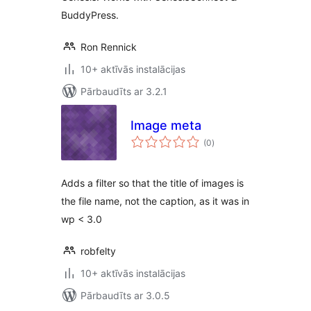
BuddyPress.
Ron Rennick
10+ aktīvās instalācijas
Pārbaudīts ar 3.2.1
Image meta
vērtējumu
(0
)
kopsumma
Adds a filter so that the title of images is
the file name, not the caption, as it was in
wp < 3.0
robfelty
10+ aktīvās instalācijas
Pārbaudīts ar 3.0.5