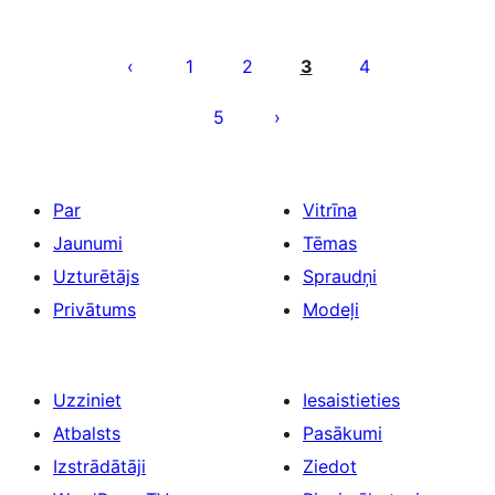
Ziņu
numerācija
1
2
3
4
pēc
5
lappusēm
Par
Vitrīna
Jaunumi
Tēmas
Uzturētājs
Spraudņi
Privātums
Modeļi
Uzziniet
Iesaistieties
Atbalsts
Pasākumi
Izstrādātāji
Ziedot