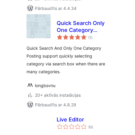
Pārbaudīts ar 4.4.34
Quick Search Only
One Category
vērtējumu
Posting
(1
)
kopsumma
Quick Search And Only One Category
Posting support quickly selecting
category via search box when there are
many categories.
longbsvnu
20+ aktīvās instalācijas
Pārbaudīts ar 4.8.29
Live Editor
vērtējumu
(0
)
kopsumma