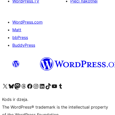
WordPress.TV
Pieci nākotnei
WordPress.com
Matt
bbPress
BuddyPress
Apmeklējiet mūsu X (agrāk Twitter) kontu
Apmeklējiet mūsu Bluesky kontu
Apmeklējiet mūsu Mastodon kontu
Apmeklējiet mūsu Threads kontu
Apmeklējiet mūsu Facebook lapu
Apmeklējiet mūsu Instagram kontu
Apmeklējiet mūsu LinkedIn kontu
Apmeklējiet mūsu TikTok kontu
Apmeklējiet mūsu YouTube kanālu
Apmeklējiet mūsu Tumblr kontu
Kods ir dzeja.
The WordPress® trademark is the intellectual property
of the WordPress Foundation.