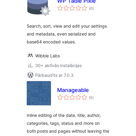
WP Table Pixie
vērtējumu
(0
)
kopsumma
Search, sort, view and edit your settings
and metadata, even serialized and
base64 encoded values.
Wibble Labs
30+ aktīvās instalācijas
Pārbaudīts ar 7.0.3
Manageable
vērtējumu
(0
)
kopsumma
Inline editing of the date, title, author,
categories, tags, status and more on
both posts and pages without leaving the