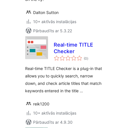
Dalton Sutton
10+ aktīvās instalācijas
Pārbaudīts ar 5.3.22
Real-time TITLE
Checker
vērtējumu
(0
)
kopsumma
Real-time TITLE Checker is a plug-in that
allows you to quickly search, narrow
down, and check article titles that match
keywords entered in the title …
reik1200
10+ aktīvās instalācijas
Pārbaudīts ar 4.9.30