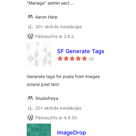
"Manage" admin sect …
Aaron Harp
30+ aktīvās instalācijas
Pārbaudīts ar 2.6.2
SF Generate Tags
vērtējumu
(3
)
kopsumma
Generate tags for posts from images
or/and post text.
Studiofreya
20+ aktīvās instalācijas
Pārbaudīts ar 4.9.30
ImageDrop