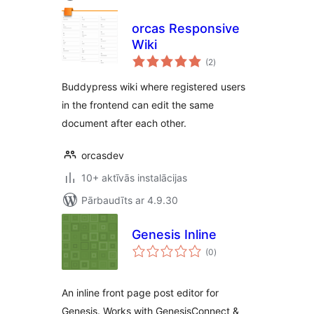
orcas Responsive
Wiki
vērtējumu
(2
)
kopsumma
Buddypress wiki where registered users
in the frontend can edit the same
document after each other.
orcasdev
10+ aktīvās instalācijas
Pārbaudīts ar 4.9.30
Genesis Inline
vērtējumu
(0
)
kopsumma
An inline front page post editor for
Genesis. Works with GenesisConnect &