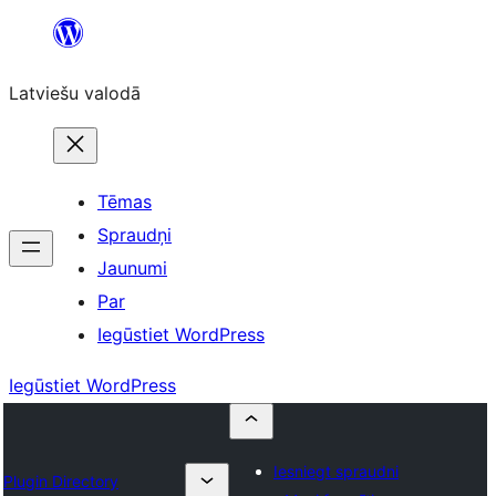
Pāriet
uz
Latviešu valodā
saturu
Tēmas
Spraudņi
Jaunumi
Par
Iegūstiet WordPress
Iegūstiet WordPress
Iesniegt spraudni
Plugin Directory