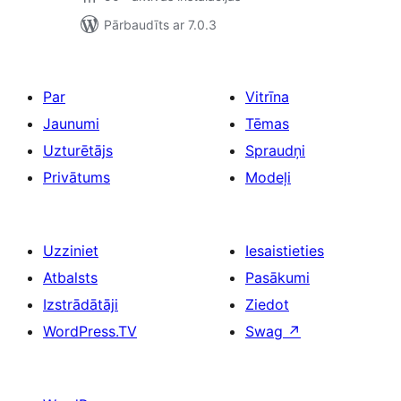
Pārbaudīts ar 7.0.3
Par
Vitrīna
Jaunumi
Tēmas
Uzturētājs
Spraudņi
Privātums
Modeļi
Uzziniet
Iesaistieties
Atbalsts
Pasākumi
Izstrādātāji
Ziedot
WordPress.TV
Swag
↗