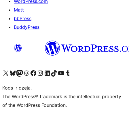
WordPress.com
Matt
bbPress
BuddyPress
Apmeklējiet mūsu X (agrāk Twitter) kontu
Apmeklējiet mūsu Bluesky kontu
Apmeklējiet mūsu Mastodon kontu
Apmeklējiet mūsu Threads kontu
Apmeklējiet mūsu Facebook lapu
Apmeklējiet mūsu Instagram kontu
Apmeklējiet mūsu LinkedIn kontu
Apmeklējiet mūsu TikTok kontu
Apmeklējiet mūsu YouTube kanālu
Apmeklējiet mūsu Tumblr kontu
Kods ir dzeja.
The WordPress® trademark is the intellectual property
of the WordPress Foundation.