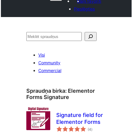
Mani favorīti
Pieslēgties
Meklēt
Visi
Community
Commercial
Spraudņa birka:
Elementor
Forms Signature
Signature field for
Elementor Forms
vērtējumu
(4
)
kopsumma