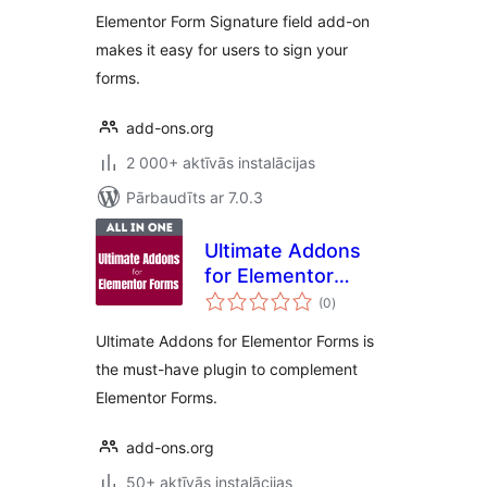
Elementor Form Signature field add-on
makes it easy for users to sign your
forms.
add-ons.org
2 000+ aktīvās instalācijas
Pārbaudīts ar 7.0.3
Ultimate Addons
for Elementor
vērtējumu
Forms
(0
)
kopsumma
Ultimate Addons for Elementor Forms is
the must-have plugin to complement
Elementor Forms.
add-ons.org
50+ aktīvās instalācijas