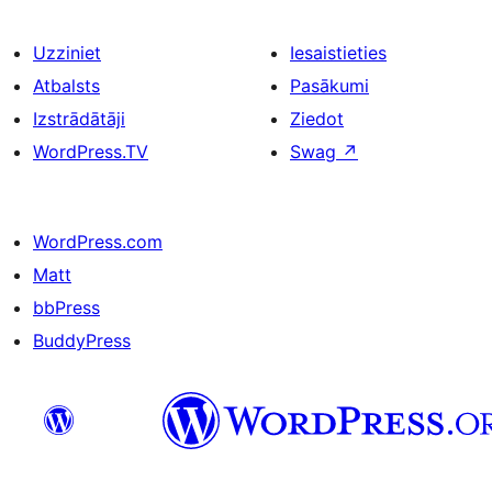
Uzziniet
Iesaistieties
Atbalsts
Pasākumi
Izstrādātāji
Ziedot
WordPress.TV
Swag
↗
WordPress.com
Matt
bbPress
BuddyPress