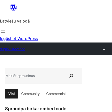
Pāriet
uz
saturu
Latviešu valodā
Iegūstiet WordPress
Plugin Directory
Meklēt
Visi
Community
Commercial
Spraudņa birka:
embed code