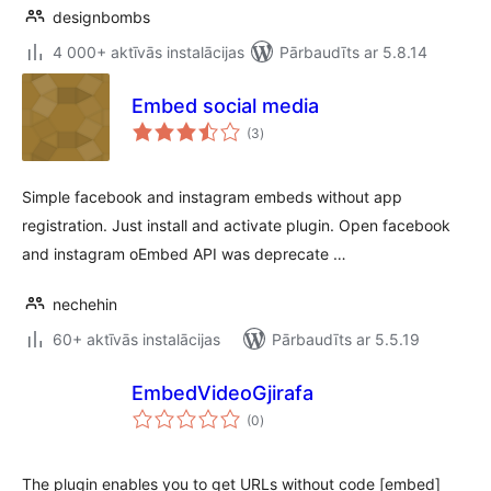
designbombs
4 000+ aktīvās instalācijas
Pārbaudīts ar 5.8.14
Embed social media
vērtējumu
(3
)
kopsumma
Simple facebook and instagram embeds without app
registration. Just install and activate plugin. Open facebook
and instagram oEmbed API was deprecate …
nechehin
60+ aktīvās instalācijas
Pārbaudīts ar 5.5.19
EmbedVideoGjirafa
vērtējumu
(0
)
kopsumma
The plugin enables you to get URLs without code [embed]