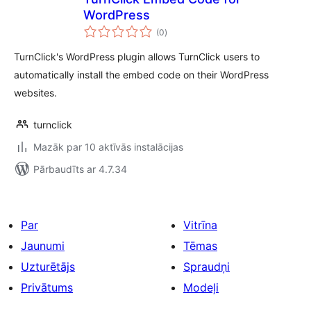
WordPress
vērtējumu
(0
)
kopsumma
TurnClick's WordPress plugin allows TurnClick users to
automatically install the embed code on their WordPress
websites.
turnclick
Mazāk par 10 aktīvās instalācijas
Pārbaudīts ar 4.7.34
Par
Vitrīna
Jaunumi
Tēmas
Uzturētājs
Spraudņi
Privātums
Modeļi