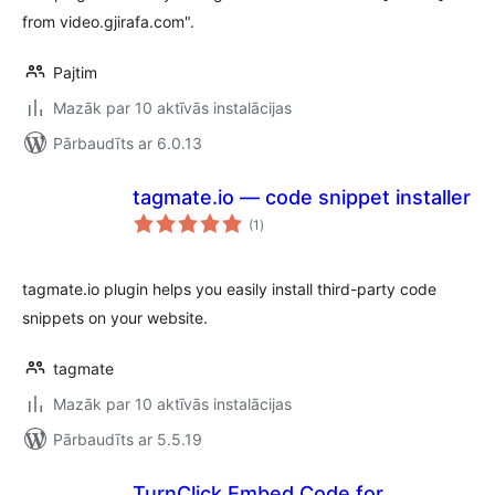
from video.gjirafa.com".
Pajtim
Mazāk par 10 aktīvās instalācijas
Pārbaudīts ar 6.0.13
tagmate.io — code snippet installer
vērtējumu
(1
)
kopsumma
tagmate.io plugin helps you easily install third-party code
snippets on your website.
tagmate
Mazāk par 10 aktīvās instalācijas
Pārbaudīts ar 5.5.19
TurnClick Embed Code for