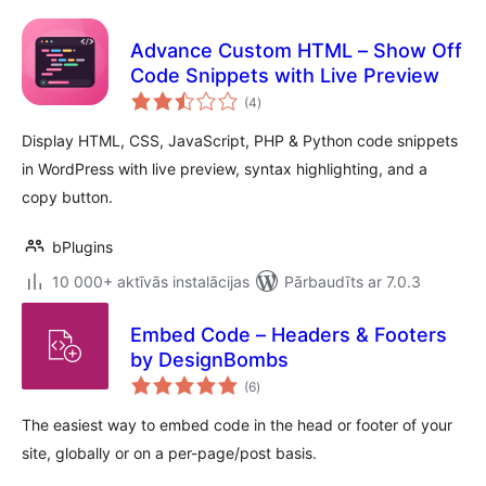
Advance Custom HTML – Show Off
Code Snippets with Live Preview
vērtējumu
(4
)
kopsumma
Display HTML, CSS, JavaScript, PHP & Python code snippets
in WordPress with live preview, syntax highlighting, and a
copy button.
bPlugins
10 000+ aktīvās instalācijas
Pārbaudīts ar 7.0.3
Embed Code – Headers & Footers
by DesignBombs
vērtējumu
(6
)
kopsumma
The easiest way to embed code in the head or footer of your
site, globally or on a per-page/post basis.