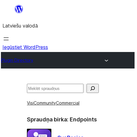
Pāriet
uz
Latviešu valodā
saturu
Iegūstiet WordPress
Plugin Directory
Meklēt
Visi
Community
Commercial
Spraudņa birka:
Endpoints