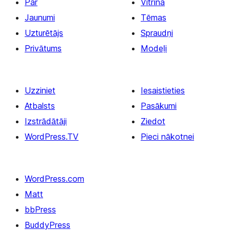
Par
Vitrīna
Jaunumi
Tēmas
Uzturētājs
Spraudņi
Privātums
Modeļi
Uzziniet
Iesaistieties
Atbalsts
Pasākumi
Izstrādātāji
Ziedot
WordPress.TV
Pieci nākotnei
WordPress.com
Matt
bbPress
BuddyPress