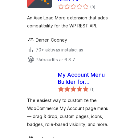
vērtējumu
(0
)
kopsumma
An Ajax Load More extension that adds
compatibility for the WP REST API.
Darren Cooney
70+ aktīvās instalācijas
Pārbaudīts ar 6.8.7
My Account Menu
Builder for
vērtējumu
WooCommerce
(1
)
kopsumma
The easiest way to customize the
WooCommerce My Account page menu
— drag & drop, custom pages, icons,
badges, role-based visibility, and more.