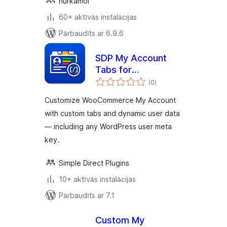
nurkamol
60+ aktīvās instalācijas
Pārbaudīts ar 6.9.6
SDP My Account
Tabs for
vērtējumu
WooCommerce
(0
)
kopsumma
Customize WooCommerce My Account
with custom tabs and dynamic user data
— including any WordPress user meta
key.
Simple Direct Plugins
10+ aktīvās instalācijas
Pārbaudīts ar 7.1
Custom My