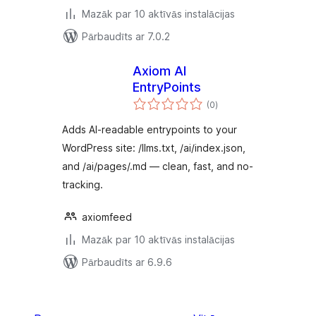
Mazāk par 10 aktīvās instalācijas
Pārbaudīts ar 7.0.2
Axiom AI
EntryPoints
vērtējumu
(0
)
kopsumma
Adds AI-readable entrypoints to your
WordPress site: /llms.txt, /ai/index.json,
and /ai/pages/.md — clean, fast, and no-
tracking.
axiomfeed
Mazāk par 10 aktīvās instalācijas
Pārbaudīts ar 6.9.6