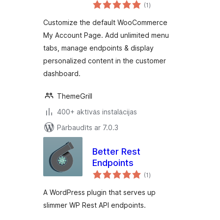
vērtējumu
(1
)
kopsumma
Customize the default WooCommerce
My Account Page. Add unlimited menu
tabs, manage endpoints & display
personalized content in the customer
dashboard.
ThemeGrill
400+ aktīvās instalācijas
Pārbaudīts ar 7.0.3
Better Rest
Endpoints
vērtējumu
(1
)
kopsumma
A WordPress plugin that serves up
slimmer WP Rest API endpoints.