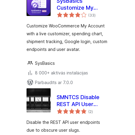
SysBasics
Customize My
vērtējumu
Account for
(33
)
kopsumma
WooCommerce –
Customize WooCommerce My Account
Live My Account
with a live customizer, spending chart,
Customizer
shipment tracking, Google login, custom
endpoints and user avatar.
SysBasics
8 000+ aktīvās instalācijas
Pārbaudīts ar 7.0.0
SMNTCS Disable
REST API User
vērtējumu
Endpoints
(2
)
kopsumma
Disable the REST API user endpoints
due to obscure user slugs.