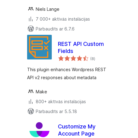
Niels Lange
7 000+ aktīvās instalācijas
Pārbaudīts ar 6.7.6
REST API Custom
Fields
vērtējumu
(8
)
kopsumma
This plugin enhances Wordpress REST
API v2 responses about metadata
Make
800+ aktīvās instalācijas
Pārbaudīts ar 5.5.18
Customize My
Account Page