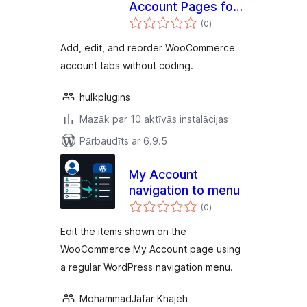
Account Pages for
vērtējumu
WooCommerce
(0
)
kopsumma
Add, edit, and reorder WooCommerce
account tabs without coding.
hulkplugins
Mazāk par 10 aktīvās instalācijas
Pārbaudīts ar 6.9.5
My Account
navigation to menu
vērtējumu
(0
)
kopsumma
Edit the items shown on the
WooCommerce My Account page using
a regular WordPress navigation menu.
MohammadJafar Khajeh