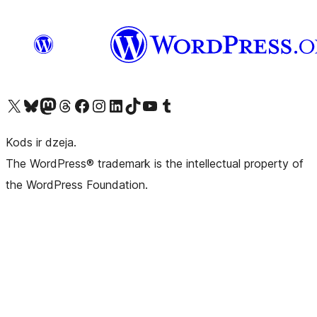
Apmeklējiet mūsu X (agrāk Twitter) kontu
Apmeklējiet mūsu Bluesky kontu
Apmeklējiet mūsu Mastodon kontu
Apmeklējiet mūsu Threads kontu
Apmeklējiet mūsu Facebook lapu
Apmeklējiet mūsu Instagram kontu
Apmeklējiet mūsu LinkedIn kontu
Apmeklējiet mūsu TikTok kontu
Apmeklējiet mūsu YouTube kanālu
Apmeklējiet mūsu Tumblr kontu
Kods ir dzeja.
The WordPress® trademark is the intellectual property of
the WordPress Foundation.