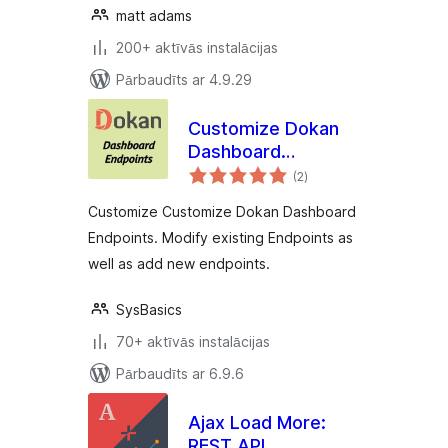
matt adams
200+ aktīvās instalācijas
Pārbaudīts ar 4.9.29
Customize Dokan
Dashboard
vērtējumu
Endpoints
(2
)
kopsumma
Customize Customize Dokan Dashboard
Endpoints. Modify existing Endpoints as
well as add new endpoints.
SysBasics
70+ aktīvās instalācijas
Pārbaudīts ar 6.9.6
Ajax Load More:
REST API