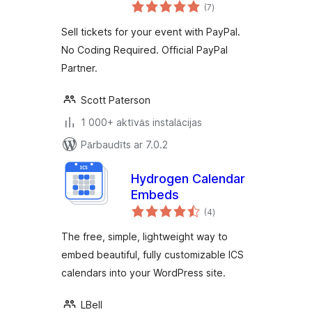
vērtējumu
(7
)
kopsumma
Sell tickets for your event with PayPal.
No Coding Required. Official PayPal
Partner.
Scott Paterson
1 000+ aktīvās instalācijas
Pārbaudīts ar 7.0.2
Hydrogen Calendar
Embeds
vērtējumu
(4
)
kopsumma
The free, simple, lightweight way to
embed beautiful, fully customizable ICS
calendars into your WordPress site.
LBell