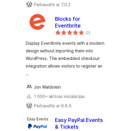
Pārbaudīts ar 7.0.2
Blocks for
Eventbrite
vērtējumu
(7
)
kopsumma
Display Eventbrite events with a modern
design without importing them into
WordPress. The embedded checkout
integration allows visitors to register an
…
Jon Waldstein
1 000+ aktīvās instalācijas
Pārbaudīts ar 6.9.5
Easy PayPal Events
& Tickets