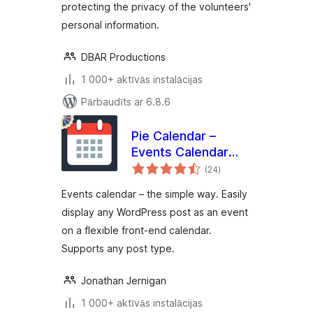
protecting the privacy of the volunteers'
personal information.
DBAR Productions
1 000+ aktīvās instalācijas
Pārbaudīts ar 6.8.6
Pie Calendar –
Events Calendar
vērtējumu
Made Simple
(24
)
kopsumma
Events calendar – the simple way. Easily
display any WordPress post as an event
on a flexible front-end calendar.
Supports any post type.
Jonathan Jernigan
1 000+ aktīvās instalācijas