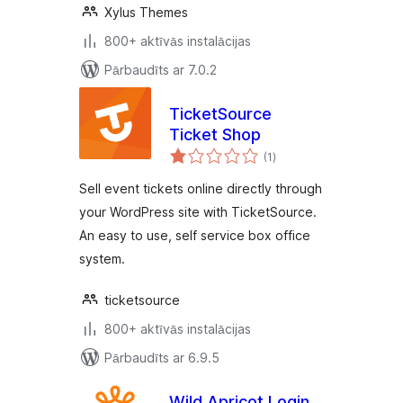
Xylus Themes
800+ aktīvās instalācijas
Pārbaudīts ar 7.0.2
TicketSource
Ticket Shop
vērtējumu
(1
)
kopsumma
Sell event tickets online directly through
your WordPress site with TicketSource.
An easy to use, self service box office
system.
ticketsource
800+ aktīvās instalācijas
Pārbaudīts ar 6.9.5
Wild Apricot Login