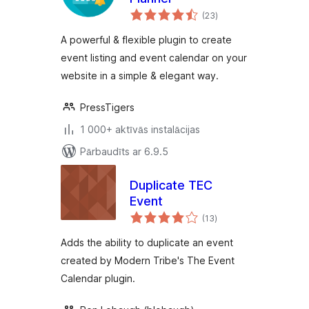
vērtējumu
(23
)
kopsumma
A powerful & flexible plugin to create
event listing and event calendar on your
website in a simple & elegant way.
PressTigers
1 000+ aktīvās instalācijas
Pārbaudīts ar 6.9.5
Duplicate TEC
Event
vērtējumu
(13
)
kopsumma
Adds the ability to duplicate an event
created by Modern Tribe's The Event
Calendar plugin.