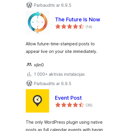
Pārbaudīts ar 6.9.5
The Future Is Now
vērtējumu
(14
)
kopsumma
Allow future-time-stamped posts to
appear live on your site immediately.
xjlin0
1 000+ aktīvās instalācijas
Pārbaudīts ar 6.9.5
Event Post
vērtējumu
(35
)
kopsumma
The only WordPress plugin using native
posts as full calendar events with begin