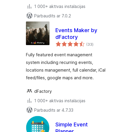
1 000+ aktīvās instalācijas
Pārbaudīts ar 7.0.2
Events Maker by
dFactory
vērtējumu
(33
)
kopsumma
Fully featured event management
system including recurring events,
locations management, full calendar, iCal
feed/files, google maps and more.
dFactory
1 000+ aktīvās instalācijas
Pārbaudīts ar 4.7.33
Simple Event
Planner