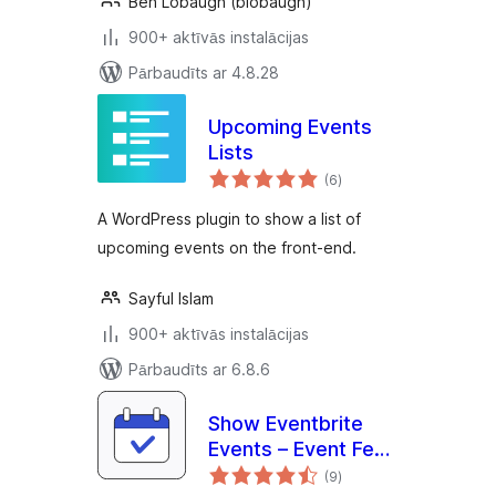
Ben Lobaugh (blobaugh)
900+ aktīvās instalācijas
Pārbaudīts ar 4.8.28
Upcoming Events
Lists
vērtējumu
(6
)
kopsumma
A WordPress plugin to show a list of
upcoming events on the front-end.
Sayful Islam
900+ aktīvās instalācijas
Pārbaudīts ar 6.8.6
Show Eventbrite
Events – Event Feed
vērtējumu
for Eventbrite
(9
)
kopsumma