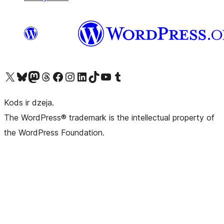
Apmeklējiet mūsu X (agrāk Twitter) kontu
Apmeklējiet mūsu Bluesky kontu
Apmeklējiet mūsu Mastodon kontu
Apmeklējiet mūsu Threads kontu
Apmeklējiet mūsu Facebook lapu
Apmeklējiet mūsu Instagram kontu
Apmeklējiet mūsu LinkedIn kontu
Apmeklējiet mūsu TikTok kontu
Apmeklējiet mūsu YouTube kanālu
Apmeklējiet mūsu Tumblr kontu
Kods ir dzeja.
The WordPress® trademark is the intellectual property of
the WordPress Foundation.