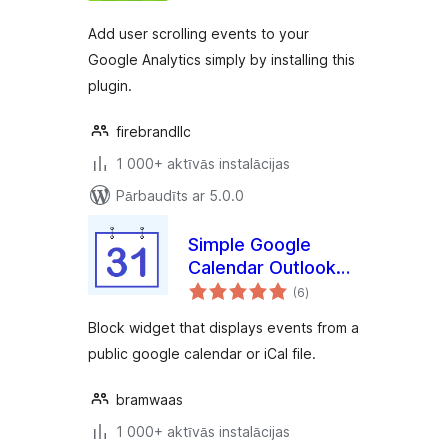
Add user scrolling events to your
Google Analytics simply by installing this
plugin.
firebrandllc
1 000+ aktīvās instalācijas
Pārbaudīts ar 5.0.0
Simple Google
Calendar Outlook
vērtējumu
Events Widget
(6
)
kopsumma
Block widget that displays events from a
public google calendar or iCal file.
bramwaas
1 000+ aktīvās instalācijas