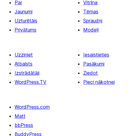
Par
Vitrīna
Jaunumi
Tēmas
Uzturētājs
Spraudņi
Privātums
Modeļi
Uzziniet
Iesaistieties
Atbalsts
Pasākumi
Izstrādātāji
Ziedot
WordPress.TV
Pieci nākotnei
WordPress.com
Matt
bbPress
BuddyPress