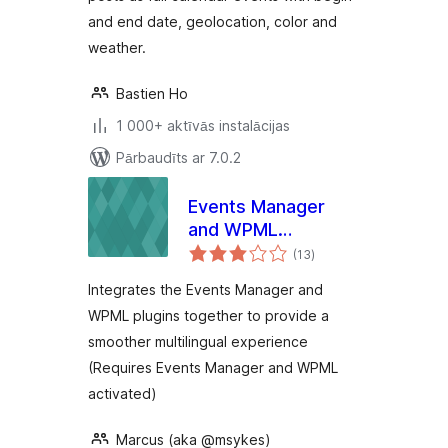
and end date, geolocation, color and
weather.
Bastien Ho
1 000+ aktīvās instalācijas
Pārbaudīts ar 7.0.2
Events Manager
and WPML
vērtējumu
Compatibility
(13
)
kopsumma
Integrates the Events Manager and
WPML plugins together to provide a
smoother multilingual experience
(Requires Events Manager and WPML
activated)
Marcus (aka @msykes)