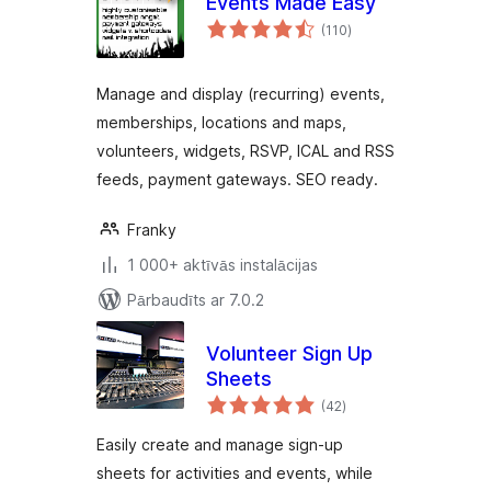
Events Made Easy
vērtējumu
(110
)
kopsumma
Manage and display (recurring) events,
memberships, locations and maps,
volunteers, widgets, RSVP, ICAL and RSS
feeds, payment gateways. SEO ready.
Franky
1 000+ aktīvās instalācijas
Pārbaudīts ar 7.0.2
Volunteer Sign Up
Sheets
vērtējumu
(42
)
kopsumma
Easily create and manage sign-up
sheets for activities and events, while