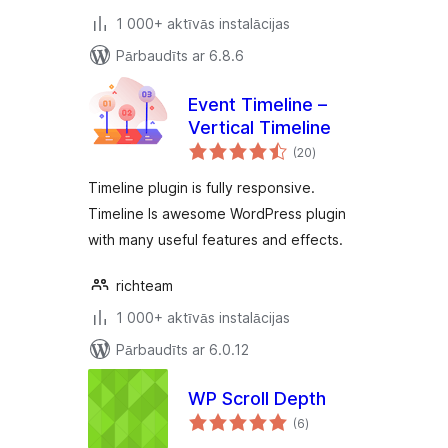
1 000+ aktīvās instalācijas
Pārbaudīts ar 6.8.6
Event Timeline –
Vertical Timeline
vērtējumu
(20
)
kopsumma
Timeline plugin is fully responsive.
Timeline Is awesome WordPress plugin
with many useful features and effects.
richteam
1 000+ aktīvās instalācijas
Pārbaudīts ar 6.0.12
WP Scroll Depth
vērtējumu
(6
)
kopsumma