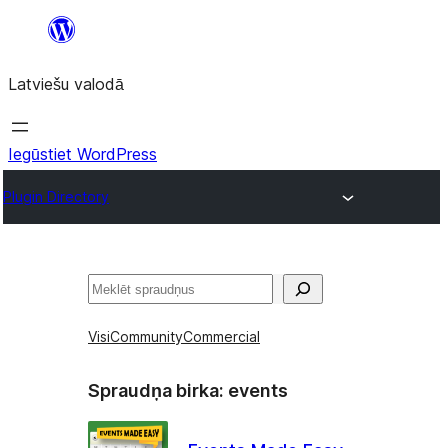
Pāriet
uz
Latviešu valodā
saturu
Iegūstiet WordPress
Plugin Directory
Meklēt
Visi
Community
Commercial
Spraudņa birka:
events