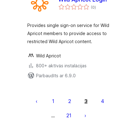
vērtējumu
(0
)
kopsumma
Provides single sign-on service for Wild
Apricot members to provide access to
restricted Wild Apricot content.
Wild Apricot
800+ aktīvās instalācijas
Pārbaudīts ar 6.9.0
Ziņu
numerācija
1
2
3
4
pēc
21
…
lappusēm