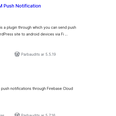
 Push Notification
rtējumu
opsumma
is a plugin through which you can send push
ordPress site to android devices via Fi …
Pārbaudīts ar 5.5.19
ērtējumu
opsumma
to push notifications through Firebase Cloud
jas
Pārbaudīts ar 5.7.16