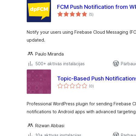
FCM Push Notification from W
vērtējumu
(5
)
kopsumma
Notify your users using Firebase Cloud Messaging (F
updated.
Paulo Miranda
500+ aktīvās instalācijas
Pārbaud
Topic-Based Push Notification
vērtējumu
(0
)
kopsumma
Professional WordPress plugin for sending Firebase
notifications to Android apps with advanced targeting
Rizwan Abbasi
10+ aktīvās instalācijas
Pārbaud