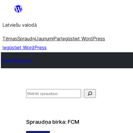
Pāriet
uz
Latviešu valodā
saturu
Tēmas
Spraudņi
Jaunumi
Par
Iegūstiet WordPress
Iegūstiet WordPress
Plugin Directory
Meklēt
Spraudņa birka:
FCM