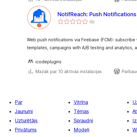
NotifReach: Push Notifications
vērtējumu
(0
)
kopsumma
Web push notifications via Firebase (FCM): subscribe
templates, campaigns with A/B testing and analytics, 
icodeplugins
Mazāk par 10 aktīvās instalācijas
Pārbaud
Par
Vitrīna
U
Jaunumi
Tēmas
At
Uzturētājs
Spraudņi
Iz
Privātums
Modeļi
W