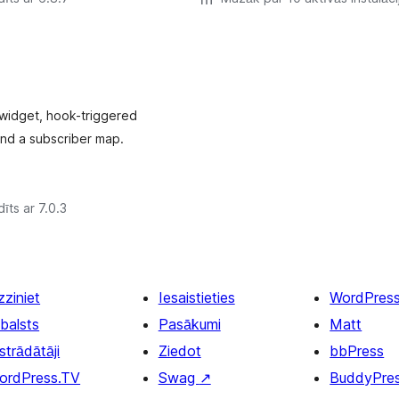
 widget, hook-triggered
and a subscriber map.
īts ar 7.0.3
zziniet
Iesaistieties
WordPres
balsts
Pasākumi
Matt
strādātāji
Ziedot
bbPress
ordPress.TV
Swag
↗
BuddyPre