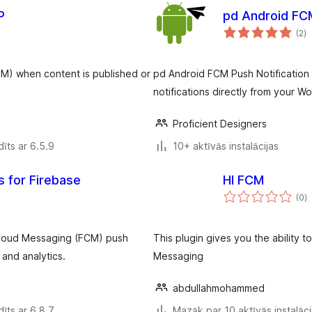
P
pd Android FCM
vē
(2
)
k
CM) when content is published or
pd Android FCM Push Notification 
notifications directly from your W
Proficient Designers
īts ar 6.5.9
10+ aktīvās instalācijas
s for Firebase
HI FCM
v
(0
)
k
 Cloud Messaging (FCM) push
This plugin gives you the ability 
 and analytics.
Messaging
abdullahmohammed
īts ar 6.8.7
Mazāk par 10 aktīvās instalāci