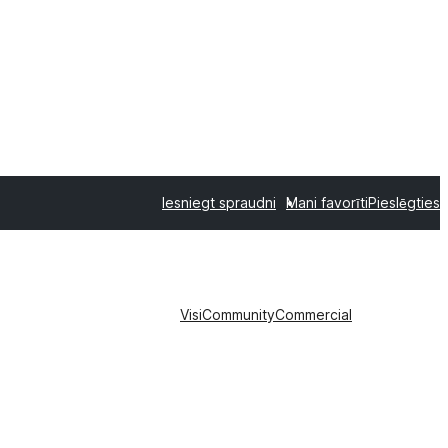
Iesniegt spraudni
Mani favorīti
Pieslēgties
Visi
Community
Commercial