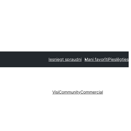
Iesniegt spraudni
Mani favorīti
Pieslēgties
Visi
Community
Commercial