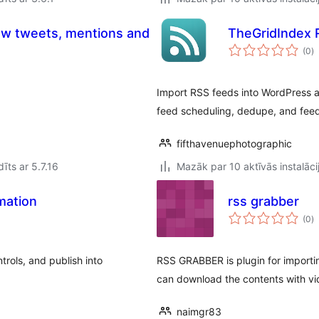
how tweets, mentions and
TheGridIndex 
v
(0
)
k
Import RSS feeds into WordPress a
feed scheduling, dedupe, and feed
fifthavenuephotographic
īts ar 5.7.16
Mazāk par 10 aktīvās instalāci
mation
rss grabber
v
(0
)
k
rols, and publish into
RSS GRABBER is plugin for import
can download the contents with vi
naimgr83