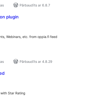
jas
Pārbaudīts ar 6.8.7
ion plugin
ērtējumu
opsumma
s, Webinars, etc. from oppia.fi feed
jas
Pārbaudīts ar 4.8.29
eed
ērtējumu
opsumma
with Star Rating