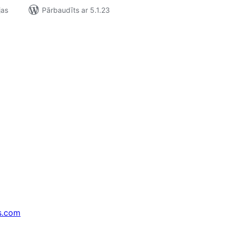
jas
Pārbaudīts ar 5.1.23
s.com