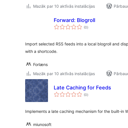
Mazāk par 10 aktīvās instalācijas
Pārbaud
Forward: Blogroll
vērtējumu
(0
)
kopsumma
Import selected RSS feeds into a local blogroll and dis
with a shortcode.
Forlæns
Mazāk par 10 aktīvās instalācijas
Pārbaud
Late Caching for Feeds
vērtējumu
(0
)
kopsumma
Implements a late caching mechanism for the built-in 
miunosoft