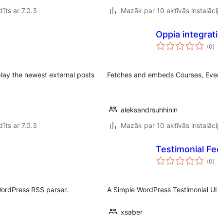
īts ar 7.0.3
Mazāk par 10 aktīvās instalāci
Oppia integrat
v
(0
)
k
play the newest external posts
Fetches and embeds Courses, Event
aleksandrsuhhinin
īts ar 7.0.3
Mazāk par 10 aktīvās instalāci
Testimonial F
v
(0
)
k
WordPress RSS parser.
A Simple WordPress Testimonial UI 
xsaber