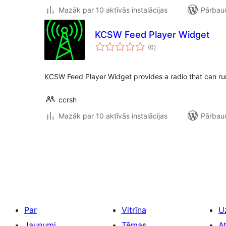
Mazāk par 10 aktīvās instalācijas
Pārbaud
KCSW Feed Player Widget
vērtējumu
(0
)
kopsumma
KCSW Feed Player Widget provides a radio that can run
ccrsh
Mazāk par 10 aktīvās instalācijas
Pārbaud
Ziņu
numerācija
pēc
lappusēm
Par
Vitrīna
U
Jaunumi
Tēmas
A