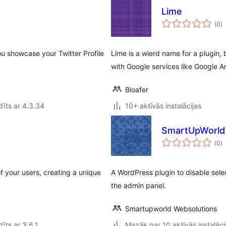
Lime
v
(0
)
k
you showcase your Twitter Profile
Lime is a wierd name for a plugin, 
with Google services like Google
Bloafer
īts ar 4.3.34
10+ aktīvās instalācijas
SmartUpWorld 
v
(0
)
k
f your users, creating a unique
A WordPress plugin to disable sele
the admin panel.
Smartupworld Websolutions
īts ar 3.6.1
Mazāk par 10 aktīvās instalāci