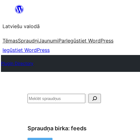
Pāriet
uz
Latviešu valodā
saturu
Tēmas
Spraudņi
Jaunumi
Par
Iegūstiet WordPress
Iegūstiet WordPress
Plugin Directory
Meklēt
Spraudņa birka:
feeds