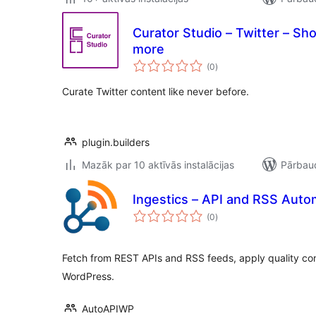
Curator Studio – Twitter – S
more
vērtējumu
(0
)
kopsumma
Curate Twitter content like never before.
plugin.builders
Mazāk par 10 aktīvās instalācijas
Pārbaud
Ingestics – API and RSS Auto
vērtējumu
(0
)
kopsumma
Fetch from REST APIs and RSS feeds, apply quality cont
WordPress.
AutoAPIWP