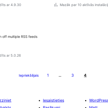
īts ar 4.9.30
Mazāk par 10 aktīvās instalāci
 off multiple RSS feeds
īts ar 5.0.26
1
3
4
Iepriekšējais
…
zziniet
Iesaistieties
WordPres
tbalsts
Pasākumi
Matt