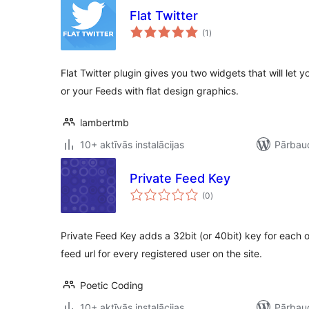
Flat Twitter
vērtējumu
(1
)
kopsumma
Flat Twitter plugin gives you two widgets that will let 
or your Feeds with flat design graphics.
lambertmb
10+ aktīvās instalācijas
Pārbaud
Private Feed Key
vērtējumu
(0
)
kopsumma
Private Feed Key adds a 32bit (or 40bit) key for each o
feed url for every registered user on the site.
Poetic Coding
10+ aktīvās instalācijas
Pārbaud