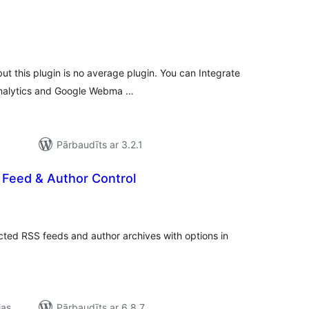
ērtējumu
opsumma
but this plugin is no average plugin. You can Integrate
 Analytics and Google Webma …
Pārbaudīts ar 3.2.1
Feed & Author Control
ērtējumu
opsumma
cted RSS feeds and author archives with options in
jas
Pārbaudīts ar 6.8.7