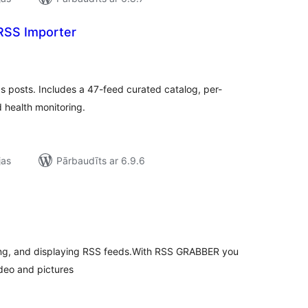
RSS Importer
ērtējumu
opsumma
s posts. Includes a 47-feed curated catalog, per-
 health monitoring.
jas
Pārbaudīts ar 6.9.6
ērtējumu
opsumma
ing, and displaying RSS feeds.With RSS GRABBER you
deo and pictures