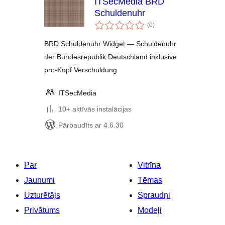
ITSecMedia BRD
Schuldenuhr
vērtējumu
(0
)
kopsumma
BRD Schuldenuhr Widget — Schuldenuhr
der Bundesrepublik Deutschland inklusive
pro-Kopf Verschuldung
ITSecMedia
10+ aktīvās instalācijas
Pārbaudīts ar 4.6.30
Par
Vitrīna
Jaunumi
Tēmas
Uzturētājs
Spraudņi
Privātums
Modeļi