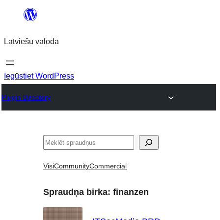
Pāriet
uz
Latviešu valodā
saturu
Iegūstiet WordPress
Plugin Directory
Meklēt
Visi
Community
Commercial
Spraudņa birka:
finanzen