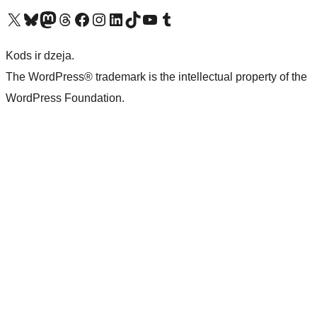
Apmeklējiet mūsu X (agrāk Twitter) kontu
Apmeklējiet mūsu Bluesky kontu
Apmeklējiet mūsu Mastodon kontu
Apmeklējiet mūsu Threads kontu
Apmeklējiet mūsu Facebook lapu
Apmeklējiet mūsu Instagram kontu
Apmeklējiet mūsu LinkedIn kontu
Apmeklējiet mūsu TikTok kontu
Apmeklējiet mūsu YouTube kanālu
Apmeklējiet mūsu Tumblr kontu
Kods ir dzeja.
The WordPress® trademark is the intellectual property of the
WordPress Foundation.