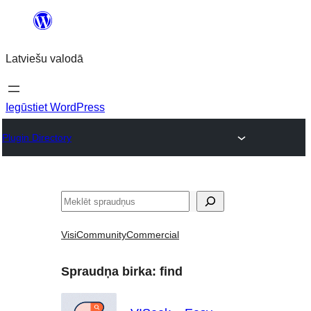
Pāriet
uz
Latviešu valodā
saturu
Iegūstiet WordPress
Plugin Directory
Meklēt
Visi
Community
Commercial
Spraudņa birka:
find