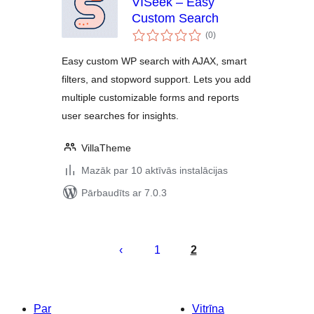
VISeek – Easy
Custom Search
vērtējumu
(0
)
kopsumma
Easy custom WP search with AJAX, smart
filters, and stopword support. Lets you add
multiple customizable forms and reports
user searches for insights.
VillaTheme
Mazāk par 10 aktīvās instalācijas
Pārbaudīts ar 7.0.3
Ziņu
numerācija
1
2
pēc
lappusēm
Par
Vitrīna