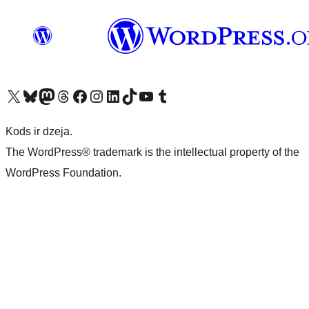
Apmeklējiet mūsu X (agrāk Twitter) kontu
Apmeklējiet mūsu Bluesky kontu
Apmeklējiet mūsu Mastodon kontu
Apmeklējiet mūsu Threads kontu
Apmeklējiet mūsu Facebook lapu
Apmeklējiet mūsu Instagram kontu
Apmeklējiet mūsu LinkedIn kontu
Apmeklējiet mūsu TikTok kontu
Apmeklējiet mūsu YouTube kanālu
Apmeklējiet mūsu Tumblr kontu
Kods ir dzeja.
The WordPress® trademark is the intellectual property of the
WordPress Foundation.