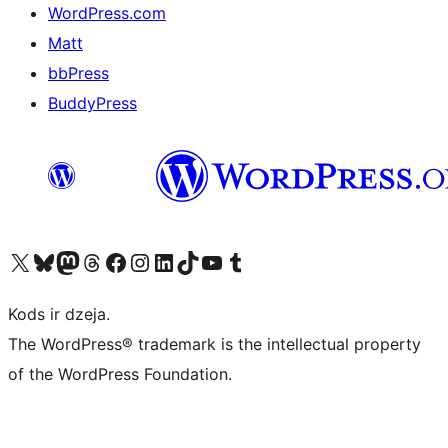
WordPress.com
Matt
bbPress
BuddyPress
Apmeklējiet mūsu X (agrāk Twitter) kontu
Apmeklējiet mūsu Bluesky kontu
Apmeklējiet mūsu Mastodon kontu
Apmeklējiet mūsu Threads kontu
Apmeklējiet mūsu Facebook lapu
Apmeklējiet mūsu Instagram kontu
Apmeklējiet mūsu LinkedIn kontu
Apmeklējiet mūsu TikTok kontu
Apmeklējiet mūsu YouTube kanālu
Apmeklējiet mūsu Tumblr kontu
Kods ir dzeja.
The WordPress® trademark is the intellectual property
of the WordPress Foundation.