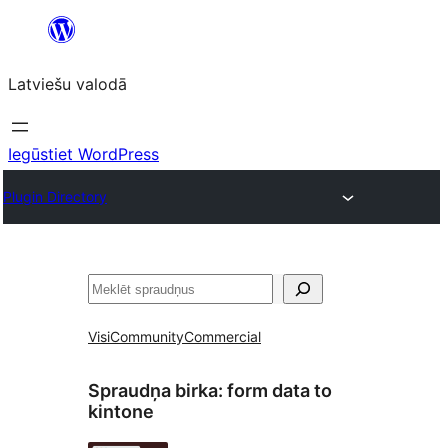
Pāriet
uz
Latviešu valodā
saturu
Iegūstiet WordPress
Plugin Directory
Meklēt
Visi
Community
Commercial
Spraudņa birka:
form data to
kintone