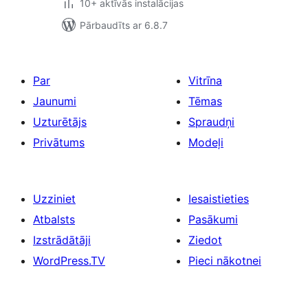
10+ aktīvās instalācijas
Pārbaudīts ar 6.8.7
Par
Vitrīna
Jaunumi
Tēmas
Uzturētājs
Spraudņi
Privātums
Modeļi
Uzziniet
Iesaistieties
Atbalsts
Pasākumi
Izstrādātāji
Ziedot
WordPress.TV
Pieci nākotnei