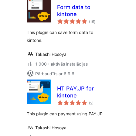
Form data to
kintone
vērtējumu
(15
)
kopsumma
This plugin can save form data to
kintone.
Takashi Hosoya
1 000+ aktīvās instalācijas
Pārbaudīts ar 6.9.6
HT PAY.JP for
kintone
vērtējumu
(2
)
kopsumma
This plugin can payment using PAY.JP
Takashi Hosoya