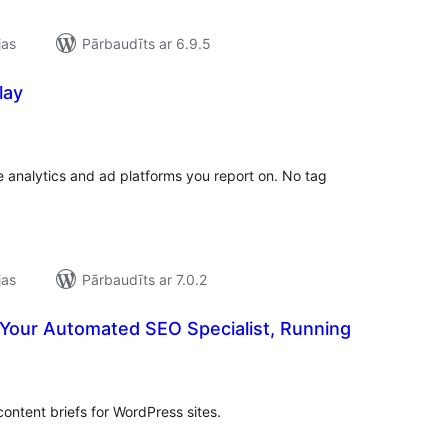
jas
Pārbaudīts ar 6.9.5
lay
ērtējumu
opsumma
 analytics and ad platforms you report on. No tag
jas
Pārbaudīts ar 7.0.2
Your Automated SEO Specialist, Running
ērtējumu
opsumma
ontent briefs for WordPress sites.