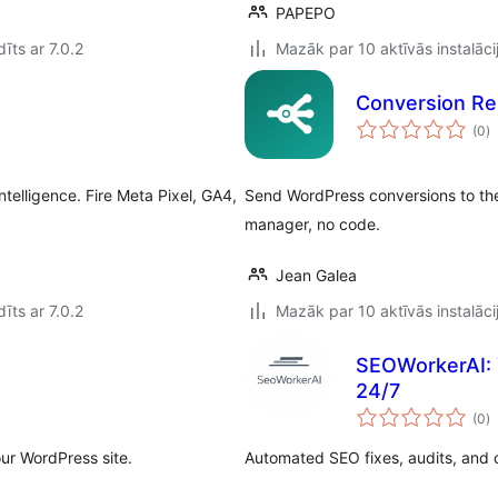
PAPEPO
īts ar 7.0.2
Mazāk par 10 aktīvās instalāci
Conversion Re
v
(0
)
k
ntelligence. Fire Meta Pixel, GA4,
Send WordPress conversions to the
manager, no code.
Jean Galea
īts ar 7.0.2
Mazāk par 10 aktīvās instalāci
SEOWorkerAI: 
24/7
v
(0
)
k
ur WordPress site.
Automated SEO fixes, audits, and c