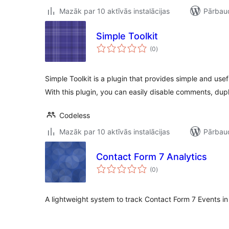
Mazāk par 10 aktīvās instalācijas
Pārbaud
Simple Toolkit
vērtējumu
(0
)
kopsumma
Simple Toolkit is a plugin that provides simple and use
With this plugin, you can easily disable comments, dup
Codeless
Mazāk par 10 aktīvās instalācijas
Pārbaud
Contact Form 7 Analytics
vērtējumu
(0
)
kopsumma
A lightweight system to track Contact Form 7 Events in