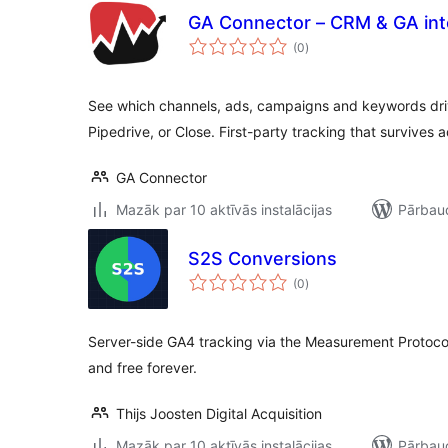
GA Connector – CRM & GA int
vērtējumu
(0
)
kopsumma
See which channels, ads, campaigns and keywords driv
Pipedrive, or Close. First-party tracking that survives 
GA Connector
Mazāk par 10 aktīvās instalācijas
Pārbaud
S2S Conversions
vērtējumu
(0
)
kopsumma
Server-side GA4 tracking via the Measurement Protoco
and free forever.
Thijs Joosten Digital Acquisition
Mazāk par 10 aktīvās instalācijas
Pārbaud