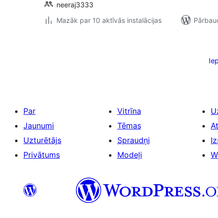
neeraj3333
Mazāk par 10 aktīvās instalācijas
Pārbaud
Ziņu
numerācija
Ie
pēc
lappusēm
Par
Vitrīna
U
Jaunumi
Tēmas
A
Uzturētājs
Spraudņi
Iz
Privātums
Modeļi
W