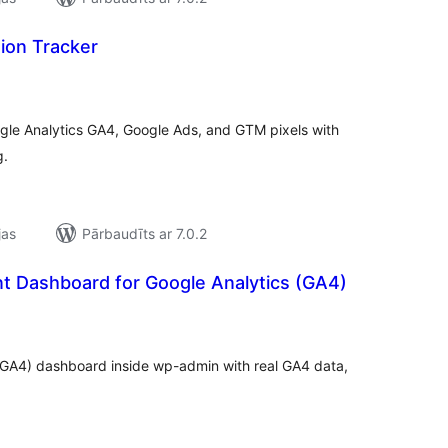
ion Tracker
ērtējumu
opsumma
gle Analytics GA4, Google Ads, and GTM pixels with
g.
jas
Pārbaudīts ar 7.0.2
ent Dashboard for Google Analytics (GA4)
ērtējumu
opsumma
 (GA4) dashboard inside wp-admin with real GA4 data,