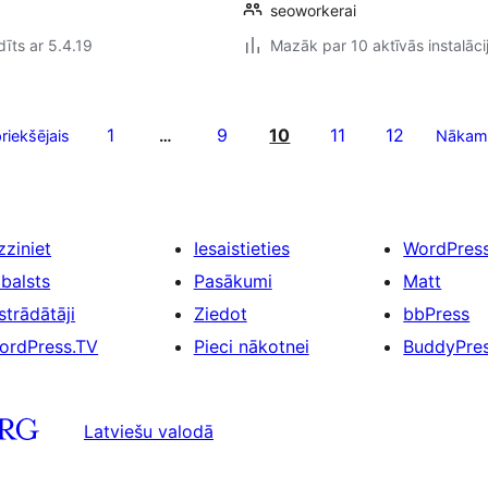
seoworkerai
īts ar 5.4.19
Mazāk par 10 aktīvās instalāci
1
9
10
11
12
priekšējais
…
Nākam
zziniet
Iesaistieties
WordPres
tbalsts
Pasākumi
Matt
strādātāji
Ziedot
bbPress
ordPress.TV
Pieci nākotnei
BuddyPre
Latviešu valodā