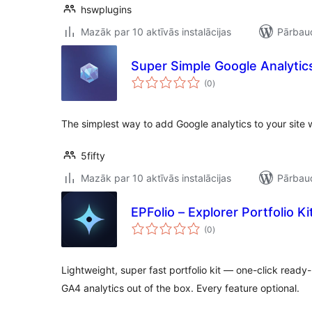
hswplugins
Mazāk par 10 aktīvās instalācijas
Pārbaud
Super Simple Google Analytics
vērtējumu
(0
)
kopsumma
The simplest way to add Google analytics to your site w
5fifty
Mazāk par 10 aktīvās instalācijas
Pārbaud
EPFolio – Explorer Portfolio Ki
vērtējumu
(0
)
kopsumma
Lightweight, super fast portfolio kit — one-click read
GA4 analytics out of the box. Every feature optional.