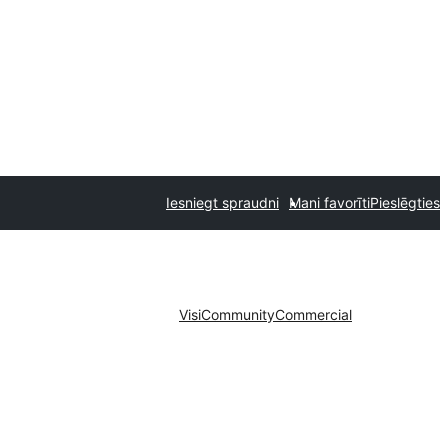
Iesniegt spraudni
Mani favorīti
Pieslēgties
Visi
Community
Commercial