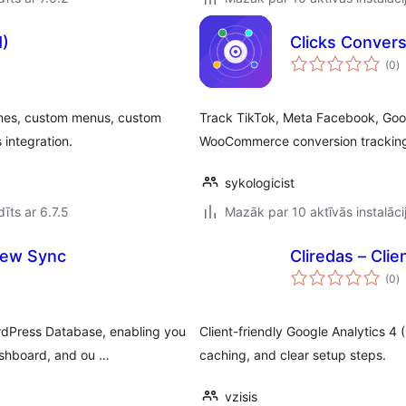
)
Clicks Convers
v
(0
)
k
emes, custom menus, custom
Track TikTok, Meta Facebook, Goo
integration.
WooCommerce conversion trackin
sykologicist
īts ar 6.7.5
Mazāk par 10 aktīvās instalāci
iew Sync
Cliredas – Cli
v
(0
)
k
rdPress Database, enabling you
Client-friendly Google Analytics 4
ashboard, and ou …
caching, and clear setup steps.
vzisis