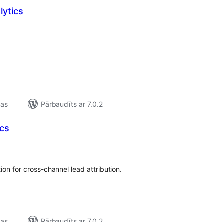
lytics
ērtējumu
opsumma
jas
Pārbaudīts ar 7.0.2
ics
rtējumu
opsumma
ion for cross-channel lead attribution.
jas
Pārbaudīts ar 7.0.2