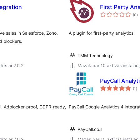
egration
First Party Ana
v
(0
)
k
e sales in Salesforce, Zoho,
A plugin for first-party analytics.
ad blockers.
TMM Technology
īts ar 7.0.2
Mazāk par 10 aktīvās instalāci
PayCall Analyt
vē
(1
)
k
l. Adblocker-proof, GDPR-ready,
PayCall Google Analytics 4 integrat
PayCall.co.il
īts ar 7.0.2
Mazāk par 10 aktīvās instalāci