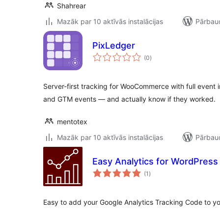
Shahrear
Mazāk par 10 aktīvās instalācijas
Pārbaud
PixLedger
vērtējumu
(0
)
kopsumma
Server-first tracking for WooCommerce with full event i
and GTM events — and actually know if they worked.
mentotex
Mazāk par 10 aktīvās instalācijas
Pārbaud
Easy Analytics for WordPress
vērtējumu
(1
)
kopsumma
Easy to add your Google Analytics Tracking Code to yo