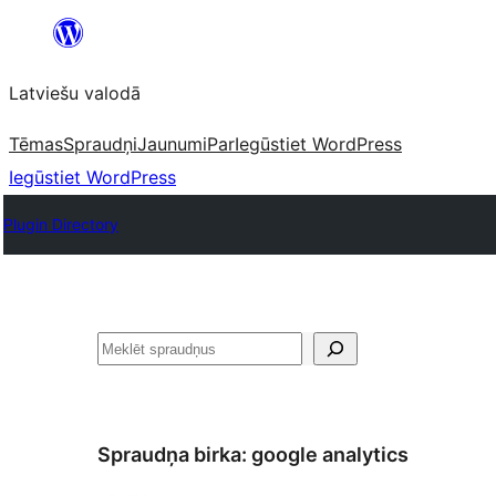
Pāriet
uz
Latviešu valodā
saturu
Tēmas
Spraudņi
Jaunumi
Par
Iegūstiet WordPress
Iegūstiet WordPress
Plugin Directory
Meklēt
Spraudņa birka:
google analytics