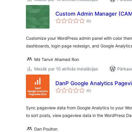
Custom Admin Manager (CAM
vērtējumu
(0
)
kopsumma
Customize your WordPress admin panel with color th
dashboards, login page redesign, and Google Analytics 
Md Tanvir Ahamed Ron
Mazāk par 10 aktīvās instalācijas
Pārbaud
DanP Google Analytics Pagev
vērtējumu
(0
)
kopsumma
Sync pageview data from Google Analytics to your Wo
to sort posts, view pageview data in the WordPress D
Dan Poulton