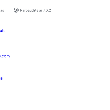
jas
Pārbaudīts ar 7.0.2
ais
s.com
ss