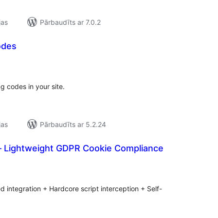
jas
Pārbaudīts ar 7.0.2
odes
ērtējumu
opsumma
g codes in your site.
jas
Pārbaudīts ar 5.2.24
 Lightweight GDPR Cookie Compliance
ērtējumu
opsumma
d integration + Hardcore script interception + Self-