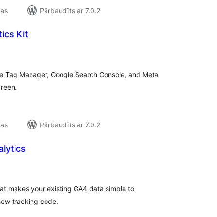
jas
Pārbaudīts ar 7.0.2
ics Kit
ērtējumu
opsumma
le Tag Manager, Google Search Console, and Meta
creen.
jas
Pārbaudīts ar 7.0.2
alytics
ērtējumu
opsumma
hat makes your existing GA4 data simple to
new tracking code.