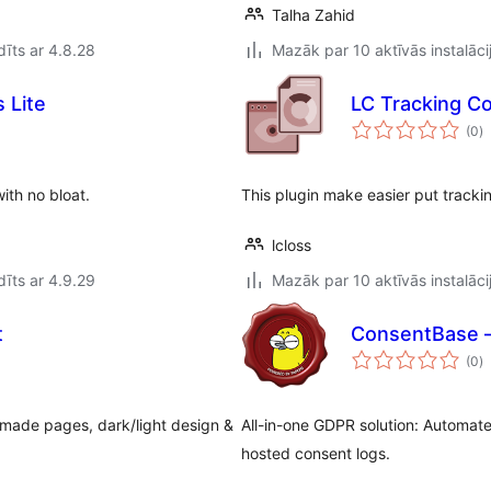
Talha Zahid
īts ar 4.8.28
Mazāk par 10 aktīvās instalāci
 Lite
LC Tracking C
v
(0
)
k
ith no bloat.
This plugin make easier put trackin
lcloss
īts ar 4.9.29
Mazāk par 10 aktīvās instalāci
t
ConsentBase –
v
(0
)
k
y-made pages, dark/light design &
All-in-one GDPR solution: Automate
hosted consent logs.