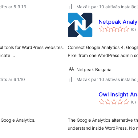
īts ar 5.9.13
Mazāk par 10 aktīvās instalāci
Netpeak Analyt
v
(0
)
k
ful tools for WordPress websites.
Connect Google Analytics 4, Goog
licate …
Pixel from one WordPress admin s
Netpeak Bulgaria
īts ar 6.1.10
Mazāk par 10 aktīvās instalāci
Owl Insight An
v
(0
)
k
 Google Analytics.
The Google Analytics alternative t
understand inside WordPress. No 