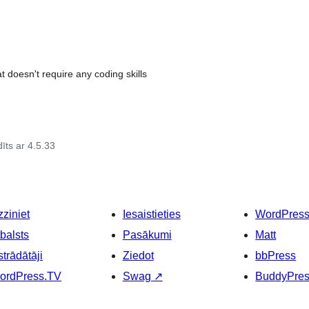
t doesn't require any coding skills
īts ar 4.5.33
ziniet
Iesaistieties
WordPres
balsts
Pasākumi
Matt
strādātāji
Ziedot
bbPress
ordPress.TV
Swag
↗
BuddyPre