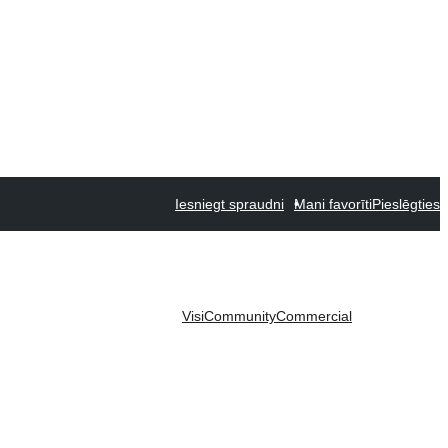
Iesniegt spraudni
Mani favorīti
Pieslēgties
Visi
Community
Commercial