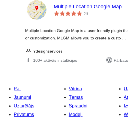
Multiple Location Google Map
vērtējumu
(4
)
kopsumma
Multiple Location Google Map is a user friendly plugin tha
or customization. MLGM allows you to create a custo …
Ydesignservices
100+ aktīvās instalācijas
Pārbaud
Par
Vitrīna
Uz
Jaunumi
Tēmas
At
Uzturētājs
Spraudņi
Iz
Privātums
Modeļi
W