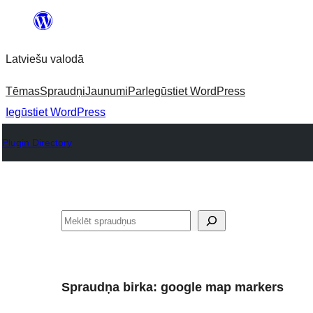
Pāriet
uz
Latviešu valodā
saturu
Tēmas
Spraudņi
Jaunumi
Par
Iegūstiet WordPress
Iegūstiet WordPress
Plugin Directory
Meklēt
Spraudņa birka:
google map markers