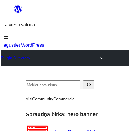
Pāriet
uz
Latviešu valodā
saturu
Iegūstiet WordPress
Plugin Directory
Meklēt
Visi
Community
Commercial
Spraudņa birka:
hero banner