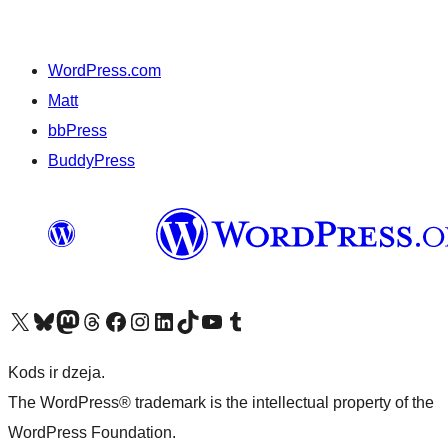
WordPress.com
Matt
bbPress
BuddyPress
Apmeklējiet mūsu X (agrāk Twitter) kontu
Apmeklējiet mūsu Bluesky kontu
Apmeklējiet mūsu Mastodon kontu
Apmeklējiet mūsu Threads kontu
Apmeklējiet mūsu Facebook lapu
Apmeklējiet mūsu Instagram kontu
Apmeklējiet mūsu LinkedIn kontu
Apmeklējiet mūsu TikTok kontu
Apmeklējiet mūsu YouTube kanālu
Apmeklējiet mūsu Tumblr kontu
Kods ir dzeja.
The WordPress® trademark is the intellectual property of the
WordPress Foundation.