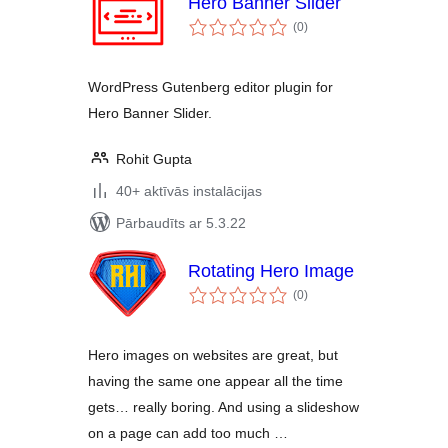
Hero Banner Slider
vērtējumu
(0
)
kopsumma
WordPress Gutenberg editor plugin for
Hero Banner Slider.
Rohit Gupta
40+ aktīvās instalācijas
Pārbaudīts ar 5.3.22
Rotating Hero Image
vērtējumu
(0
)
kopsumma
Hero images on websites are great, but
having the same one appear all the time
gets… really boring. And using a slideshow
on a page can add too much …