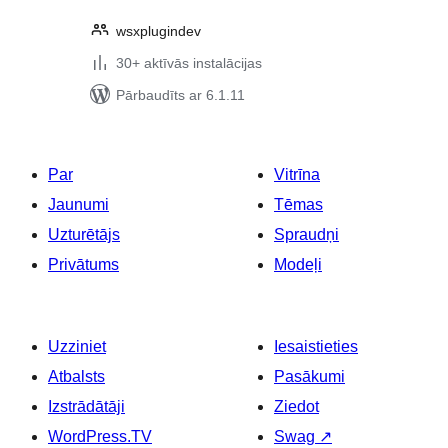
wsxplugindev
30+ aktīvās instalācijas
Pārbaudīts ar 6.1.11
Par
Vitrīna
Jaunumi
Tēmas
Uzturētājs
Spraudņi
Privātums
Modeļi
Uzziniet
Iesaistieties
Atbalsts
Pasākumi
Izstrādātāji
Ziedot
WordPress.TV
Swag
↗