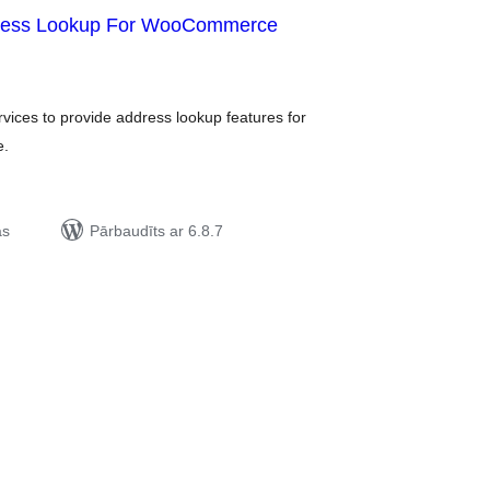
ress Lookup For WooCommerce
rtējumu
opsumma
rvices to provide address lookup features for
e.
as
Pārbaudīts ar 6.8.7