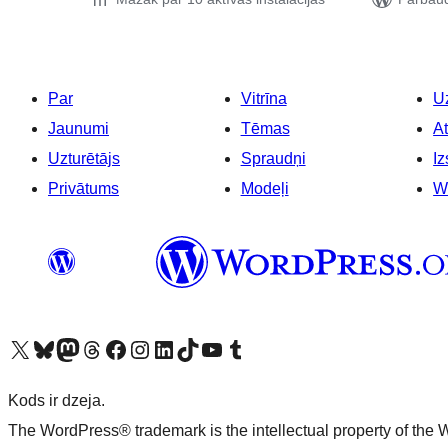
Par
Vitrīna
Uz
Jaunumi
Tēmas
At
Uzturētājs
Spraudņi
Iz
Privātums
Modeļi
W
Apmeklējiet mūsu X (agrāk Twitter) kontu
Apmeklējiet mūsu Bluesky kontu
Apmeklējiet mūsu Mastodon kontu
Apmeklējiet mūsu Threads kontu
Apmeklējiet mūsu Facebook lapu
Apmeklējiet mūsu Instagram kontu
Apmeklējiet mūsu LinkedIn kontu
Apmeklējiet mūsu TikTok kontu
Apmeklējiet mūsu YouTube kanālu
Apmeklējiet mūsu Tumblr kontu
Kods ir dzeja.
The WordPress® trademark is the intellectual property of the