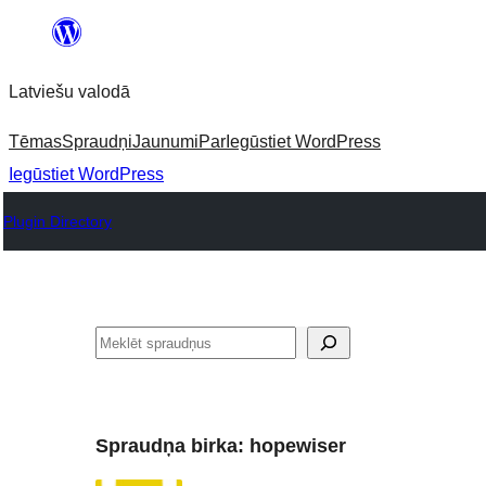
Pāriet
uz
Latviešu valodā
saturu
Tēmas
Spraudņi
Jaunumi
Par
Iegūstiet WordPress
Iegūstiet WordPress
Plugin Directory
Meklēt
Spraudņa birka:
hopewiser