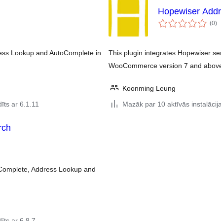
Hopewiser Add
vē
(0
)
k
dress Lookup and AutoComplete in
This plugin integrates Hopewiser se
WooCommerce version 7 and abov
Koonming Leung
īts ar 6.1.11
Mazāk par 10 aktīvās instalācij
rch
toComplete, Address Lookup and
īts ar 6.8.7