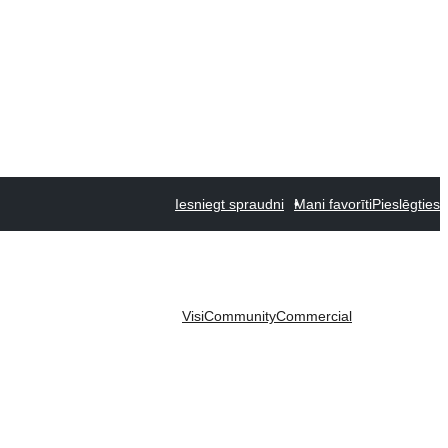
Iesniegt spraudni
Mani favorīti
Pieslēgties
Visi
Community
Commercial