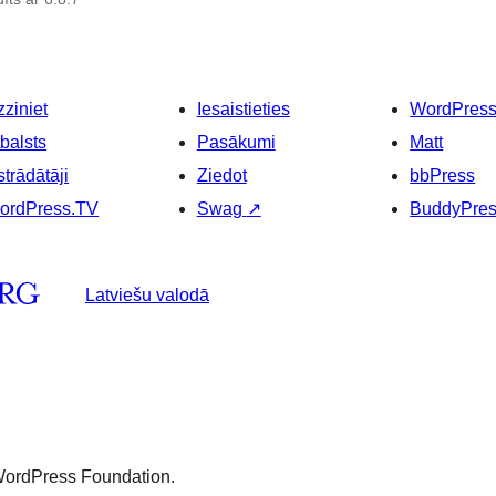
ziniet
Iesaistieties
WordPres
balsts
Pasākumi
Matt
strādātāji
Ziedot
bbPress
ordPress.TV
Swag
↗
BuddyPre
Latviešu valodā
 WordPress Foundation.