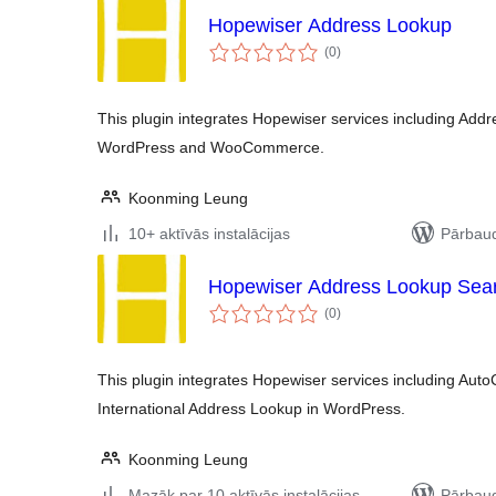
Hopewiser Address Lookup
vērtējumu
(0
)
kopsumma
This plugin integrates Hopewiser services including Ad
WordPress and WooCommerce.
Koonming Leung
10+ aktīvās instalācijas
Pārbaud
Hopewiser Address Lookup Sea
vērtējumu
(0
)
kopsumma
This plugin integrates Hopewiser services including Au
International Address Lookup in WordPress.
Koonming Leung
Mazāk par 10 aktīvās instalācijas
Pārbaud