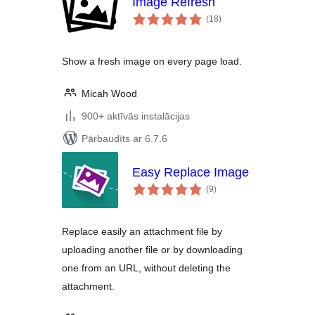
Image Refresh
vērtējumu
(18
)
kopsumma
Show a fresh image on every page load.
Micah Wood
900+ aktīvās instalācijas
Pārbaudīts ar 6.7.6
Easy Replace Image
vērtējumu
(9
)
kopsumma
Replace easily an attachment file by
uploading another file or by downloading
one from an URL, without deleting the
attachment.