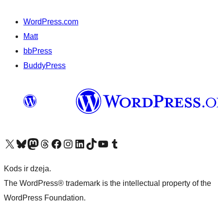
WordPress.com
Matt
bbPress
BuddyPress
Apmeklējiet mūsu X (agrāk Twitter) kontu
Apmeklējiet mūsu Bluesky kontu
Apmeklējiet mūsu Mastodon kontu
Apmeklējiet mūsu Threads kontu
Apmeklējiet mūsu Facebook lapu
Apmeklējiet mūsu Instagram kontu
Apmeklējiet mūsu LinkedIn kontu
Apmeklējiet mūsu TikTok kontu
Apmeklējiet mūsu YouTube kanālu
Apmeklējiet mūsu Tumblr kontu
Kods ir dzeja.
The WordPress® trademark is the intellectual property of the
WordPress Foundation.