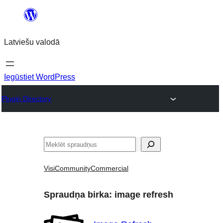
Pāriet
uz
Latviešu valodā
saturu
Iegūstiet WordPress
Plugin Directory
Meklēt
Visi
Community
Commercial
Spraudņa birka:
image refresh