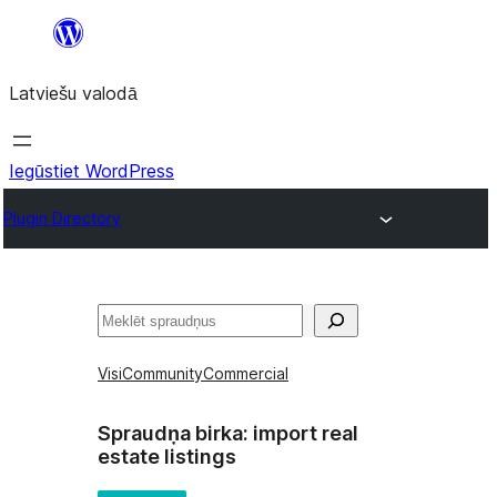
Pāriet
uz
Latviešu valodā
saturu
Iegūstiet WordPress
Plugin Directory
Meklēt
Visi
Community
Commercial
Spraudņa birka:
import real
estate listings