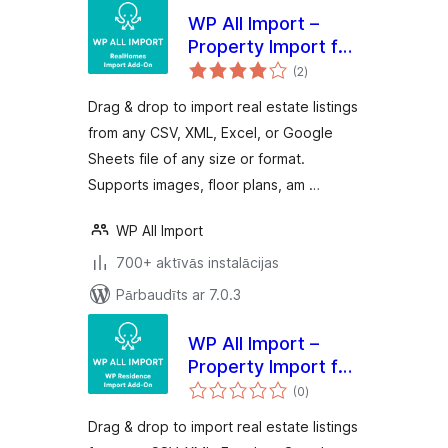
WP All Import –
Property Import for
vērtējumu
RealHomes
(2
)
kopsumma
Drag & drop to import real estate listings
from any CSV, XML, Excel, or Google
Sheets file of any size or format.
Supports images, floor plans, am …
WP All Import
700+ aktīvās instalācijas
Pārbaudīts ar 7.0.3
WP All Import –
Property Import for
vērtējumu
WP Residence
(0
)
kopsumma
Drag & drop to import real estate listings