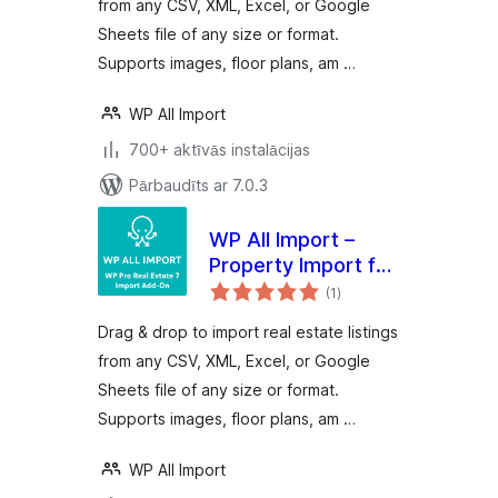
from any CSV, XML, Excel, or Google
Sheets file of any size or format.
Supports images, floor plans, am …
WP All Import
700+ aktīvās instalācijas
Pārbaudīts ar 7.0.3
WP All Import –
Property Import for
vērtējumu
Pro Real Estate 7
(1
)
kopsumma
Drag & drop to import real estate listings
from any CSV, XML, Excel, or Google
Sheets file of any size or format.
Supports images, floor plans, am …
WP All Import