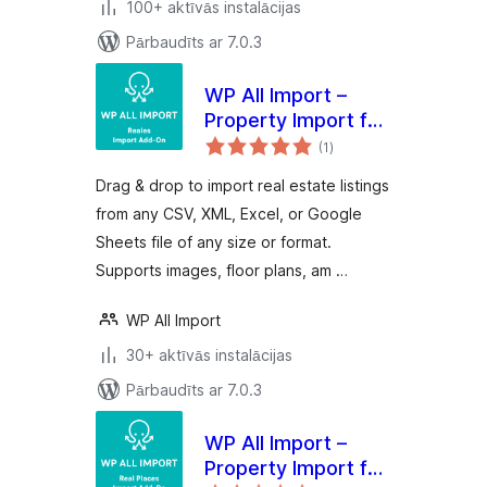
100+ aktīvās instalācijas
Pārbaudīts ar 7.0.3
WP All Import –
Property Import for
vērtējumu
Reales WP
(1
)
kopsumma
Drag & drop to import real estate listings
from any CSV, XML, Excel, or Google
Sheets file of any size or format.
Supports images, floor plans, am …
WP All Import
30+ aktīvās instalācijas
Pārbaudīts ar 7.0.3
WP All Import –
Property Import for