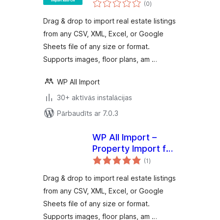
vērtējumu
Real Places
(0
)
kopsumma
Drag & drop to import real estate listings
from any CSV, XML, Excel, or Google
Sheets file of any size or format.
Supports images, floor plans, am …
WP All Import
30+ aktīvās instalācijas
Pārbaudīts ar 7.0.3
WP All Import –
Property Import for
vērtējumu
Realia
(1
)
kopsumma
Drag & drop to import real estate listings
from any CSV, XML, Excel, or Google
Sheets file of any size or format.
Supports images, floor plans, am …