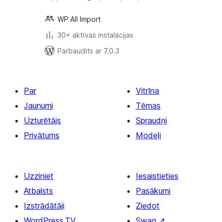
WP All Import
30+ aktīvās instalācijas
Pārbaudīts ar 7.0.3
Par
Vitrīna
Jaunumi
Tēmas
Uzturētājs
Spraudņi
Privātums
Modeļi
Uzziniet
Iesaistieties
Atbalsts
Pasākumi
Izstrādātāji
Ziedot
WordPress.TV
Swag
↗