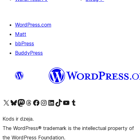
WordPress.com
Matt
bbPress
BuddyPress
Apmeklējiet mūsu X (agrāk Twitter) kontu
Apmeklējiet mūsu Bluesky kontu
Apmeklējiet mūsu Mastodon kontu
Apmeklējiet mūsu Threads kontu
Apmeklējiet mūsu Facebook lapu
Apmeklējiet mūsu Instagram kontu
Apmeklējiet mūsu LinkedIn kontu
Apmeklējiet mūsu TikTok kontu
Apmeklējiet mūsu YouTube kanālu
Apmeklējiet mūsu Tumblr kontu
Kods ir dzeja.
The WordPress® trademark is the intellectual property of
the WordPress Foundation.