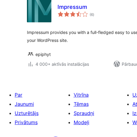
Impressum
vērtējumu
(6
)
kopsumma
Impressum provides you with a full-fledged easy to use 
your WordPress site.
epiphyt
4 000+ aktīvās instalācijas
Pārbaud
Par
Vitrīna
U
Jaunumi
Tēmas
A
Uzturētājs
Spraudņi
Iz
Privātums
Modeļi
W