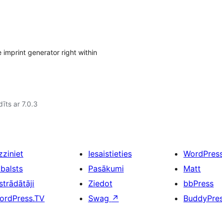
imprint generator right within
īts ar 7.0.3
zziniet
Iesaistieties
WordPres
tbalsts
Pasākumi
Matt
strādātāji
Ziedot
bbPress
ordPress.TV
Swag
↗
BuddyPre