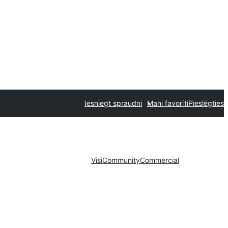
Iesniegt spraudni
Mani favorīti
Pieslēgties
Visi
Community
Commercial