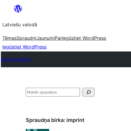
Pāriet
uz
Latviešu valodā
saturu
Tēmas
Spraudņi
Jaunumi
Par
Iegūstiet WordPress
Iegūstiet WordPress
Plugin Directory
Meklēt
Spraudņa birka:
imprint