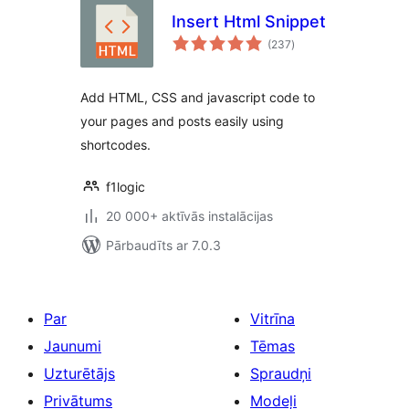
Insert Html Snippet
vērtējumu
(237
)
kopsumma
Add HTML, CSS and javascript code to
your pages and posts easily using
shortcodes.
f1logic
20 000+ aktīvās instalācijas
Pārbaudīts ar 7.0.3
Par
Vitrīna
Jaunumi
Tēmas
Uzturētājs
Spraudņi
Privātums
Modeļi