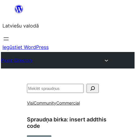
Pāriet
uz
Latviešu valodā
saturu
Iegūstiet WordPress
Plugin Directory
Meklēt
Visi
Community
Commercial
Spraudņa birka:
insert addthis
code