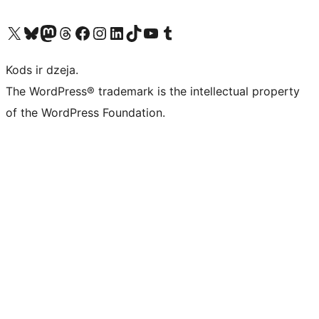
Apmeklējiet mūsu X (agrāk Twitter) kontu
Apmeklējiet mūsu Bluesky kontu
Apmeklējiet mūsu Mastodon kontu
Apmeklējiet mūsu Threads kontu
Apmeklējiet mūsu Facebook lapu
Apmeklējiet mūsu Instagram kontu
Apmeklējiet mūsu LinkedIn kontu
Apmeklējiet mūsu TikTok kontu
Apmeklējiet mūsu YouTube kanālu
Apmeklējiet mūsu Tumblr kontu
Kods ir dzeja.
The WordPress® trademark is the intellectual property
of the WordPress Foundation.