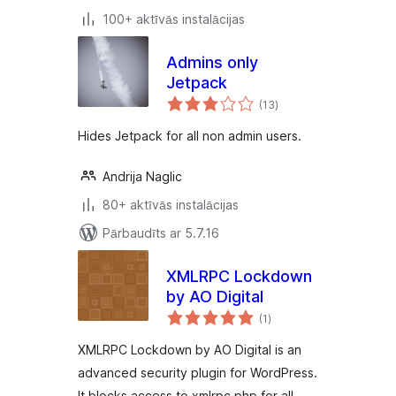
100+ aktīvās instalācijas
Admins only
Jetpack
vērtējumu
(13
)
kopsumma
Hides Jetpack for all non admin users.
Andrija Naglic
80+ aktīvās instalācijas
Pārbaudīts ar 5.7.16
XMLRPC Lockdown
by AO Digital
vērtējumu
(1
)
kopsumma
XMLRPC Lockdown by AO Digital is an
advanced security plugin for WordPress.
It blocks access to xmlrpc.php for all