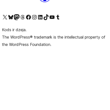
Apmeklējiet mūsu X (agrāk Twitter) kontu
Apmeklējiet mūsu Bluesky kontu
Apmeklējiet mūsu Mastodon kontu
Apmeklējiet mūsu Threads kontu
Apmeklējiet mūsu Facebook lapu
Apmeklējiet mūsu Instagram kontu
Apmeklējiet mūsu LinkedIn kontu
Apmeklējiet mūsu TikTok kontu
Apmeklējiet mūsu YouTube kanālu
Apmeklējiet mūsu Tumblr kontu
Kods ir dzeja.
The WordPress® trademark is the intellectual property of
the WordPress Foundation.