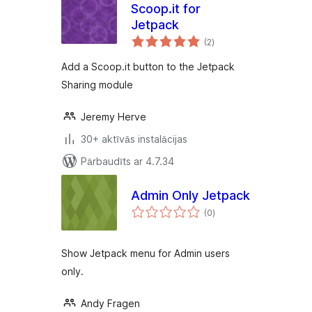
Scoop.it for
Jetpack
vērtējumu
(2
)
kopsumma
Add a Scoop.it button to the Jetpack
Sharing module
Jeremy Herve
30+ aktīvās instalācijas
Pārbaudīts ar 4.7.34
Admin Only Jetpack
vērtējumu
(0
)
kopsumma
Show Jetpack menu for Admin users
only.
Andy Fragen