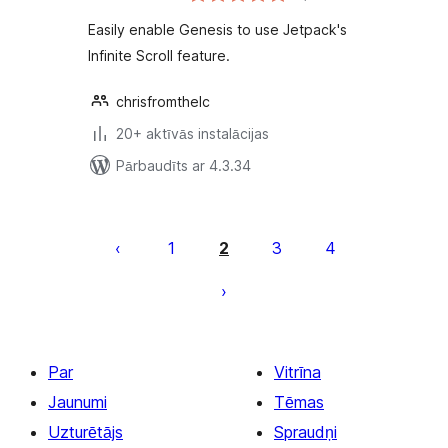
Easily enable Genesis to use Jetpack's
Infinite Scroll feature.
chrisfromthelc
20+ aktīvās instalācijas
Pārbaudīts ar 4.3.34
Ziņu
numerācija
1
2
3
4
pēc
lappusēm
Par
Vitrīna
Jaunumi
Tēmas
Uzturētājs
Spraudņi