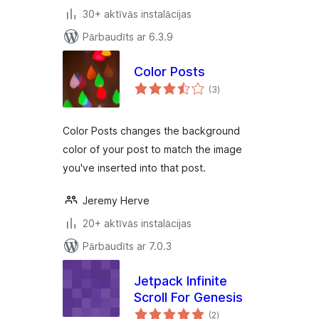
30+ aktīvās instalācijas
Pārbaudīts ar 6.3.9
Color Posts
vērtējumu
(3
)
kopsumma
Color Posts changes the background
color of your post to match the image
you've inserted into that post.
Jeremy Herve
20+ aktīvās instalācijas
Pārbaudīts ar 7.0.3
Jetpack Infinite
Scroll For Genesis
vērtējumu
(2
)
kopsumma