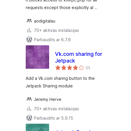
requests except those explicitly al …
aodigitalau
70+ aktīvās instalācijas
Pārbaudīts ar 6.7.6
Vk.com sharing for
Jetpack
vērtējumu
(7
)
kopsumma
Add a Vk.com sharing button to the
Jetpack Sharing module
Jeremy Herve
70+ aktīvās instalācijas
Pārbaudīts ar 5.9.15