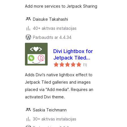
Add more services to Jetpack Sharing
Daisuke Takahashi
40+ aktīvās instalācijas
Pārbaudīts ar 4.4.34
Divi Lightbox for
Jetpack Tiled
vērtējumu
Galleries
(1
)
kopsumma
Adds Divi's native lightbox effect to
Jetpack Tiled galleries and images
placed via "Add media". Requires an
activated Divi theme.
Saskia Teichmann
30+ aktīvās instalācijas