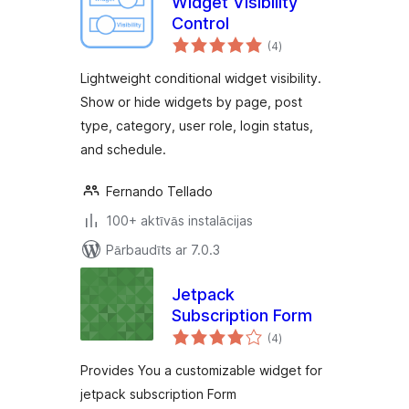
Widget Visibility
Control
vērtējumu
(4
)
kopsumma
Lightweight conditional widget visibility.
Show or hide widgets by page, post
type, category, user role, login status,
and schedule.
Fernando Tellado
100+ aktīvās instalācijas
Pārbaudīts ar 7.0.3
Jetpack
Subscription Form
vērtējumu
(4
)
kopsumma
Provides You a customizable widget for
jetpack subscription Form