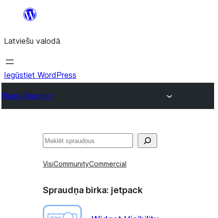
Pāriet
uz
Latviešu valodā
saturu
Iegūstiet WordPress
Plugin Directory
Meklēt
Visi
Community
Commercial
Spraudņa birka:
jetpack