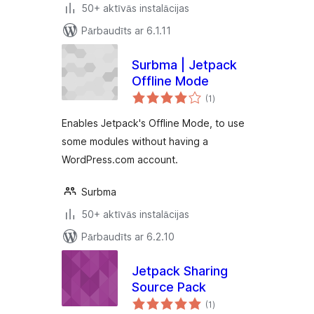
50+ aktīvās instalācijas
Pārbaudīts ar 6.1.11
Surbma | Jetpack
Offline Mode
vērtējumu
(1
)
kopsumma
Enables Jetpack's Offline Mode, to use
some modules without having a
WordPress.com account.
Surbma
50+ aktīvās instalācijas
Pārbaudīts ar 6.2.10
Jetpack Sharing
Source Pack
vērtējumu
(1
)
kopsumma