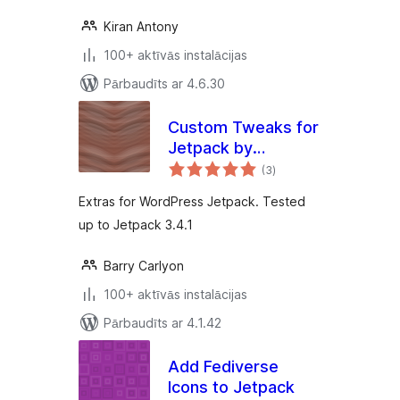
Kiran Antony
100+ aktīvās instalācijas
Pārbaudīts ar 4.6.30
Custom Tweaks for
Jetpack by
vērtējumu
BarryCarlyon
(3
)
kopsumma
Extras for WordPress Jetpack. Tested
up to Jetpack 3.4.1
Barry Carlyon
100+ aktīvās instalācijas
Pārbaudīts ar 4.1.42
Add Fediverse
Icons to Jetpack