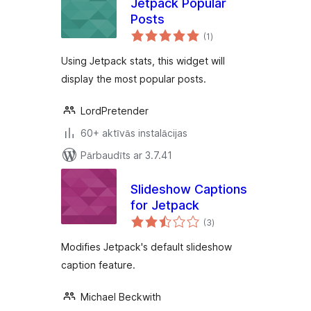
Jetpack Popular
Posts
vērtējumu
(1
)
kopsumma
Using Jetpack stats, this widget will
display the most popular posts.
LordPretender
60+ aktīvās instalācijas
Pārbaudīts ar 3.7.41
Slideshow Captions
for Jetpack
vērtējumu
(3
)
kopsumma
Modifies Jetpack's default slideshow
caption feature.
Michael Beckwith