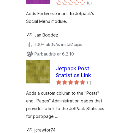
vērtējumu
(0
)
kopsumma
Adds Fediverse icons to Jetpack's
Social Menu module.
Jan Boddez
100+ aktīvās instalācijas
Pārbaudīts ar 6.2.10
Jetpack Post
Statistics Link
vērtējumu
(1
)
kopsumma
Adds a custom column to the "Posts"
and "Pages" Administration pages that
provides a link to the JetPack Statistics
for post/page …
jcrawfor74