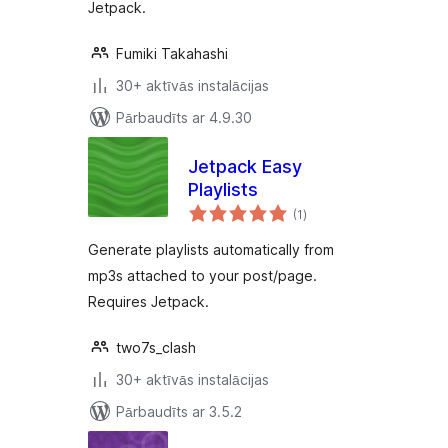
Jetpack.
Fumiki Takahashi
30+ aktīvās instalācijas
Pārbaudīts ar 4.9.30
Jetpack Easy
Playlists
vērtējumu
(1
)
kopsumma
Generate playlists automatically from
mp3s attached to your post/page.
Requires Jetpack.
two7s_clash
30+ aktīvās instalācijas
Pārbaudīts ar 3.5.2