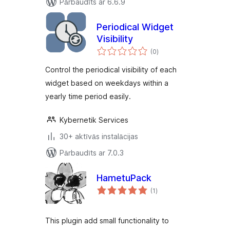
Pārbaudīts ar 6.6.9
Periodical Widget
Visibility
vērtējumu
(0
)
kopsumma
Control the periodical visibility of each
widget based on weekdays within a
yearly time period easily.
Kybernetik Services
30+ aktīvās instalācijas
Pārbaudīts ar 7.0.3
HametuPack
vērtējumu
(1
)
kopsumma
This plugin add small functionality to