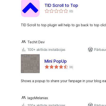
TID Scroll to Top
vērtējumu
(0
)
kopsumma
TID Scroll to top plugin will help to go back to top cli
Techit Dev
100+ aktīvās instalācijas
Pārbaud
Mini PopUp
vērtējumu
(6
)
kopsumma
Shows a popup to share your fanpage in your blog eas
IagoMelanias
100+ aktīvās instalācijas
Pārbaud