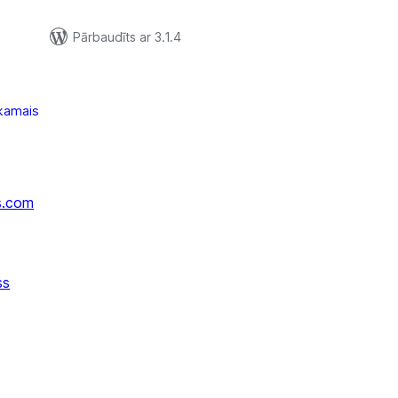
Pārbaudīts ar 3.1.4
kamais
s.com
ss