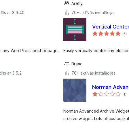
Arefly
īts ar 3.9.40
70+ aktīvās instalācijas
Vertical Cente
vē
(5
)
k
 in any WordPress post or page.
Easily vertically center any element
Braad
īts ar 3.5.2
70+ aktīvās instalācijas
Norman Advanc
vē
(1
)
k
Norman Advanced Archive Widget 
archive widget. Lots of customizat