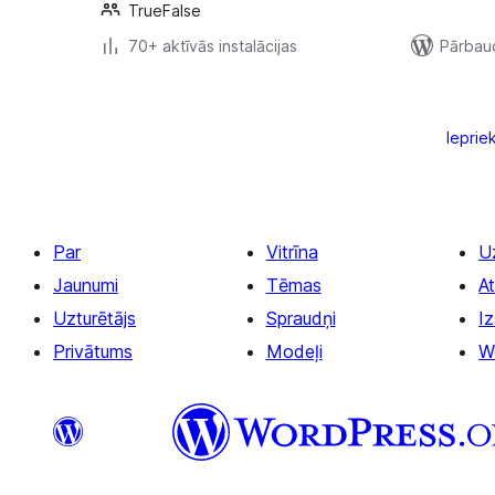
TrueFalse
70+ aktīvās instalācijas
Pārbaud
Ziņu
numerācija
Ieprie
pēc
lappusēm
Par
Vitrīna
U
Jaunumi
Tēmas
At
Uzturētājs
Spraudņi
Iz
Privātums
Modeļi
W