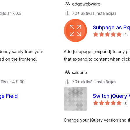
edgewebware
īts ar 7.0.3
70+ aktīvās instalācijas
Subpage as Ex
vē
(2
)
k
dency safely from your
Add [subpages_expand] to any pare
d on the frontend.
that expand to content when clic
salubrio
īts ar 4.9.30
70+ aktīvās instalācijas
e Field
Switch jQuery 
vē
(1
)
k
Change your jQuery version and th