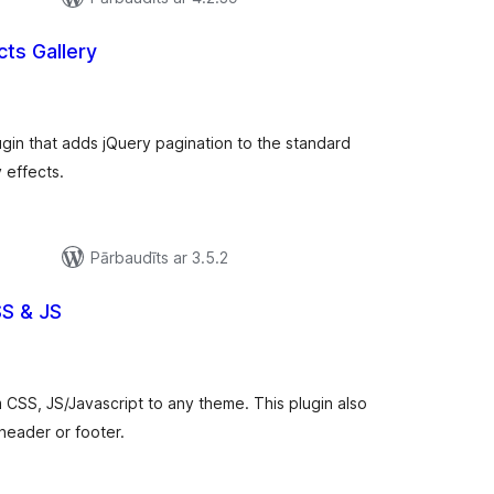
cts Gallery
rtējumu
opsumma
ugin that adds jQuery pagination to the standard
 effects.
Pārbaudīts ar 3.5.2
S & JS
rtējumu
opsumma
 CSS, JS/Javascript to any theme. This plugin also
 header or footer.