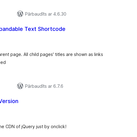
Pārbaudīts ar 4.6.30
pandable Text Shortcode
rtējumu
opsumma
nt page. All child pages' titles are shown as links
ked
Pārbaudīts ar 6.7.6
Version
rtējumu
opsumma
e CDN of jQuery just by onclick!