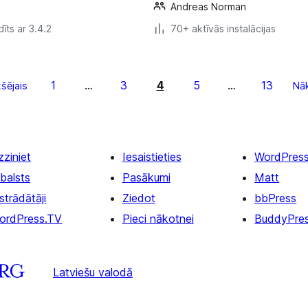
Andreas Norman
īts ar 3.4.2
70+ aktīvās instalācijas
1
3
4
5
13
kšējais
…
…
Nā
zziniet
Iesaistieties
WordPres
balsts
Pasākumi
Matt
strādātāji
Ziedot
bbPress
ordPress.TV
Pieci nākotnei
BuddyPre
Latviešu valodā