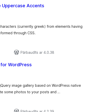
 Uppercase Accents
rtējumu
opsumma
haracters (currently greek) from elements having
nsformed through CSS.
Pārbaudīts ar 4.0.38
a for WordPress
rtējumu
opsumma
a jQuery image gallery based on WordPress native
iate some photos to your posts and …
Pārbaudīts ar 4.2.39