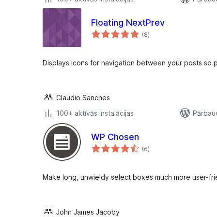
Floating NextPrev
vērtējumu
(8
)
kopsumma
Displays icons for navigation between your posts so pr
Claudio Sanches
100+ aktīvās instalācijas
Pārbaud
WP Chosen
vērtējumu
(6
)
kopsumma
Make long, unwieldy select boxes much more user-fri
John James Jacoby