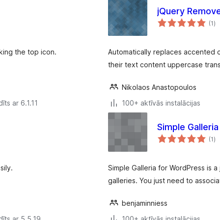
jQuery Remove
vē
(1
)
k
cking the top icon.
Automatically replaces accented c
their text content uppercase tra
Nikolaos Anastopoulos
īts ar 6.1.11
100+ aktīvās instalācijas
Simple Galleri
vē
(1
)
k
ily.
Simple Galleria for WordPress is 
galleries. You just need to assoc
benjaminniess
īts ar 5.5.19
100+ aktīvās instalācijas