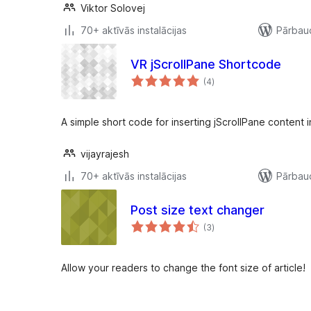
Viktor Solovej
70+ aktīvās instalācijas
Pārbaud
VR jScrollPane Shortcode
vērtējumu
(4
)
kopsumma
A simple short code for inserting jScrollPane content
vijayrajesh
70+ aktīvās instalācijas
Pārbaud
Post size text changer
vērtējumu
(3
)
kopsumma
Allow your readers to change the font size of article!