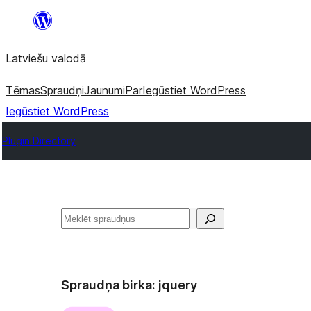
Pāriet
uz
Latviešu valodā
saturu
Tēmas
Spraudņi
Jaunumi
Par
Iegūstiet WordPress
Iegūstiet WordPress
Plugin Directory
Meklēt
Spraudņa birka:
jquery