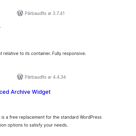
Pārbaudīts ar 3.7.41
r
rtējumu
opsumma
 relative to its container. Fully responsive.
Pārbaudīts ar 4.4.34
ed Archive Widget
rtējumu
opsumma
is a free replacement for the standard WordPress
ion options to satisfy your needs.