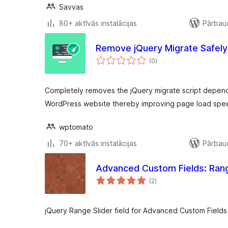
Savvas
80+ aktīvās instalācijas
Pārbaud
Remove jQuery Migrate Safely
vērtējumu
(0
)
kopsumma
Completely removes the jQuery migrate script depen
WordPress website thereby improving page load spee
wptomato
70+ aktīvās instalācijas
Pārbaud
Advanced Custom Fields: Rang
vērtējumu
(2
)
kopsumma
jQuery Range Slider field for Advanced Custom Fields