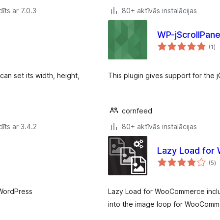
īts ar 7.0.3
80+ aktīvās instalācijas
WP-jScrollPan
vē
(1
)
k
can set its width, height,
This plugin gives support for the j
cornfeed
īts ar 3.4.2
80+ aktīvās instalācijas
Lazy Load fo
vē
(5
)
k
 WordPress
Lazy Load for WooCommerce includ
into the image loop for WooComme