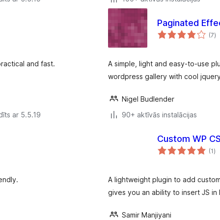
Paginated Effe
vē
(7
)
k
actical and fast.
A simple, light and easy-to-use pl
wordpress gallery with cool jquery
Nigel Budlender
īts ar 5.5.19
90+ aktīvās instalācijas
Custom WP CS
vē
(1
)
k
endly.
A lightweight plugin to add custom
gives you an ability to insert JS in
Samir Manjiyani