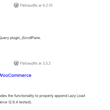
Pārbaudīts ar 6.2.10
e
rtējumu
opsumma
Query plugin, jScrollPane.
Pārbaudīts ar 3.3.2
r WooCommerce
rtējumu
opsumma
es the functionality to properly append Lazy Load
rce (2.6.4 tested).