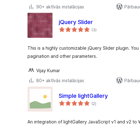
90+ aktīvās instalācijas
Pārbaud
jQuery Slider
vērtējumu
(3
)
kopsumma
This is a highly customizable jQuery Slider plugin. You 
pagination and other parameters.
Vijay Kumar
80+ aktīvās instalācijas
Pārbaud
Simple lightGallery
vērtējumu
(2
)
kopsumma
An integration of lightGallery JavaScript v1 and v2 to