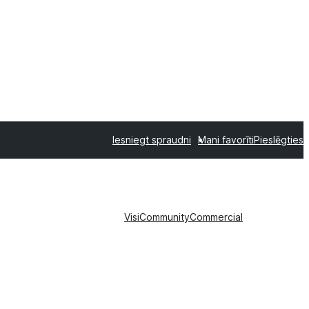
Iesniegt spraudni
Mani favorīti
Pieslēgties
Visi
Community
Commercial