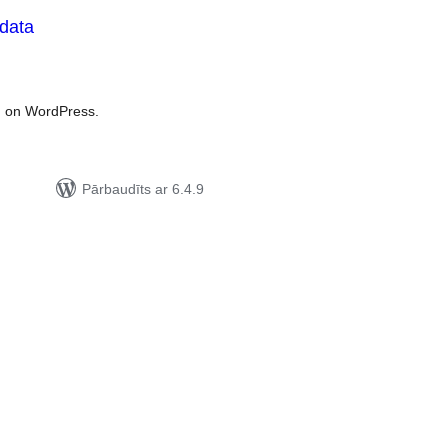
 data
rtējumu
opsumma
ed on WordPress.
Pārbaudīts ar 6.4.9