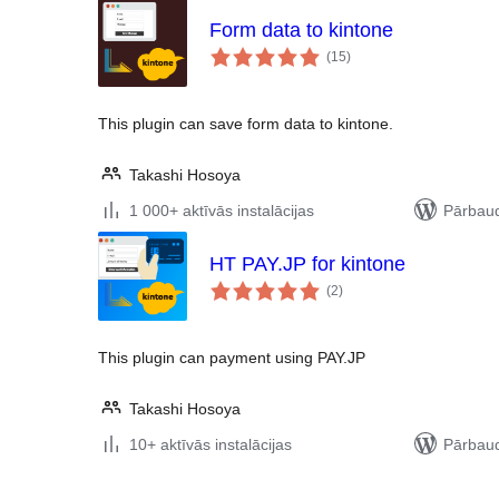
Form data to kintone
vērtējumu
(15
)
kopsumma
This plugin can save form data to kintone.
Takashi Hosoya
1 000+ aktīvās instalācijas
Pārbaud
HT PAY.JP for kintone
vērtējumu
(2
)
kopsumma
This plugin can payment using PAY.JP
Takashi Hosoya
10+ aktīvās instalācijas
Pārbaud