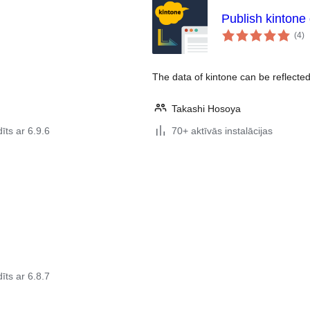
Publish kintone
vē
(4
)
k
The data of kintone can be reflect
Takashi Hosoya
īts ar 6.9.6
70+ aktīvās instalācijas
īts ar 6.8.7