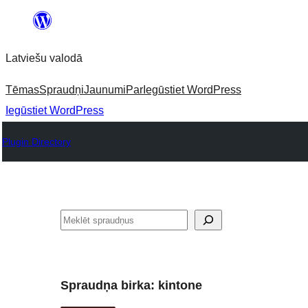
Pāriet
uz
Latviešu valodā
saturu
Tēmas
Spraudņi
Jaunumi
Par
Iegūstiet WordPress
Iegūstiet WordPress
Plugin Directory
Meklēt
Spraudņa birka:
kintone