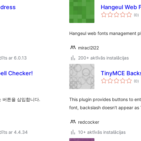
dress
Hangeul Web 
v
(0
)
k
Hangeul web fonts management pl
miracl2l22
īts ar 6.0.13
200+ aktīvās instalācijas
l Checker!
TinyMCE Backs
v
(0
)
k
는 버튼을 삽입합니다.
This plugin provides buttons to e
font, backslash doesn't appear as 
redcocker
īts ar 4.4.34
10+ aktīvās instalācijas