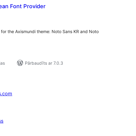
ean Font Provider
ērtējumu
opsumma
r for the Axismundi theme: Noto Sans KR and Noto
jas
Pārbaudīts ar 7.0.3
s.com
ss