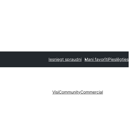
Iesniegt spraudni
Mani favorīti
Pieslēgties
Visi
Community
Commercial