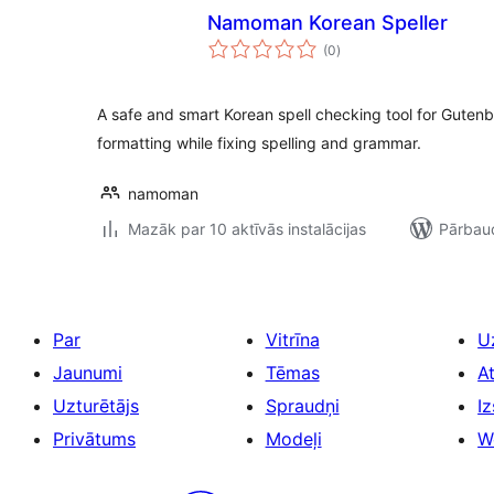
Namoman Korean Speller
vērtējumu
(0
)
kopsumma
A safe and smart Korean spell checking tool for Gute
formatting while fixing spelling and grammar.
namoman
Mazāk par 10 aktīvās instalācijas
Pārbaud
Par
Vitrīna
U
Jaunumi
Tēmas
A
Uzturētājs
Spraudņi
Iz
Privātums
Modeļi
W