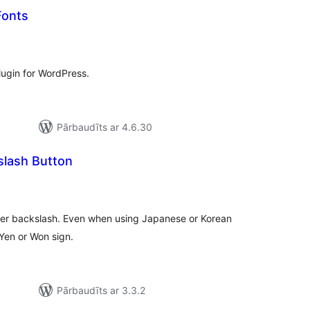
Fonts
ērtējumu
opsumma
ugin for WordPress.
Pārbaudīts ar 4.6.30
lash Button
ērtējumu
opsumma
nter backslash. Even when using Japanese or Korean
Yen or Won sign.
Pārbaudīts ar 3.3.2