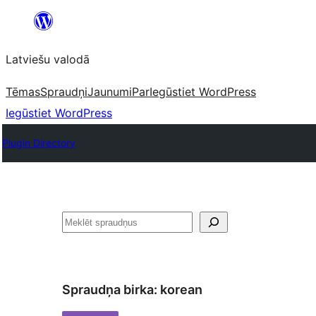
Pāriet
uz
Latviešu valodā
saturu
Tēmas
Spraudņi
Jaunumi
Par
Iegūstiet WordPress
Iegūstiet WordPress
Plugin Directory
Meklēt
Spraudņa birka:
korean