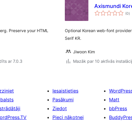
Axismundi Kor
v
(0
)
k
nberg. Preserve your HTML
Optional Korean web-font provide
Serif KR.
Jiwoon Kim
īts ar 7.0.3
Mazāk par 10 aktīvās instalāci
zziniet
Iesaistieties
WordPres
tbalsts
Pasākumi
Matt
strādātāji
Ziedot
bbPress
ordPress.TV
Pieci nākotnei
BuddyPre