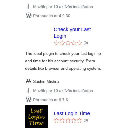
Mazāk par 10 aktīvās instalācijas
Pārbaudīts ar 4.9.30
Check your Last
Login
vērtējumu
(0
)
kopsumma
The ideal plugin to check your last login ip
and time for his account security. Extra
details like browser and operating system.
Sachin Mishra
Mazāk par 10 aktīvās instalācijas
Pārbaudīts ar 6.7.6
Last Login Time
vērtējumu
(0
)
kopsumma