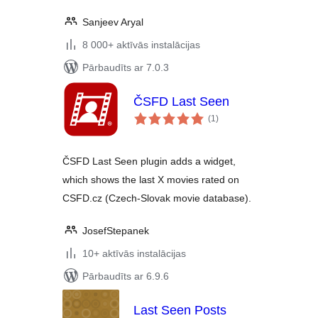
Sanjeev Aryal
8 000+ aktīvās instalācijas
Pārbaudīts ar 7.0.3
ČSFD Last Seen
vērtējumu
(1
)
kopsumma
ČSFD Last Seen plugin adds a widget,
which shows the last X movies rated on
CSFD.cz (Czech-Slovak movie database).
JosefStepanek
10+ aktīvās instalācijas
Pārbaudīts ar 6.9.6
Last Seen Posts