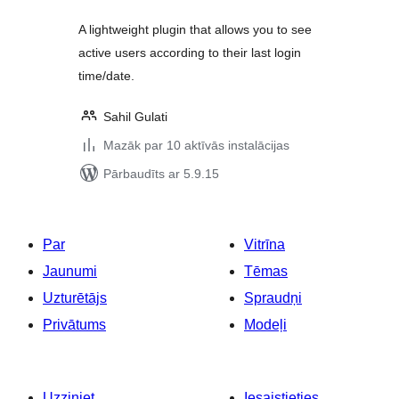
A lightweight plugin that allows you to see
active users according to their last login
time/date.
Sahil Gulati
Mazāk par 10 aktīvās instalācijas
Pārbaudīts ar 5.9.15
Par
Vitrīna
Jaunumi
Tēmas
Uzturētājs
Spraudņi
Privātums
Modeļi
Uzziniet
Iesaistieties