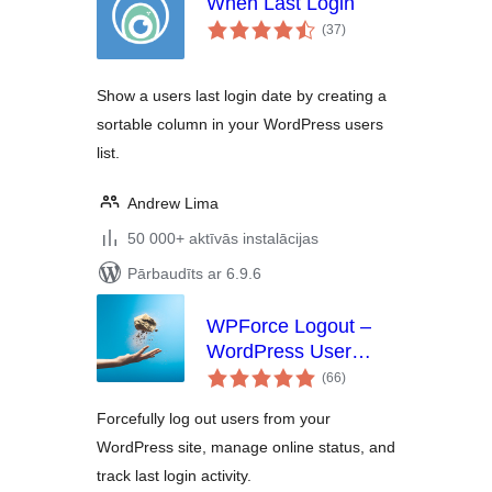
When Last Login
vērtējumu
(37
)
kopsumma
Show a users last login date by creating a
sortable column in your WordPress users
list.
Andrew Lima
50 000+ aktīvās instalācijas
Pārbaudīts ar 6.9.6
WPForce Logout –
WordPress User
vērtējumu
Login Logout
(66
)
kopsumma
Management Plugin
Forcefully log out users from your
WordPress site, manage online status, and
track last login activity.