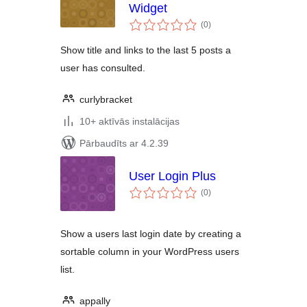
Widget
vērtējumu
(0
)
kopsumma
Show title and links to the last 5 posts a
user has consulted.
curlybracket
10+ aktīvās instalācijas
Pārbaudīts ar 4.2.39
User Login Plus
vērtējumu
(0
)
kopsumma
Show a users last login date by creating a
sortable column in your WordPress users
list.
appally