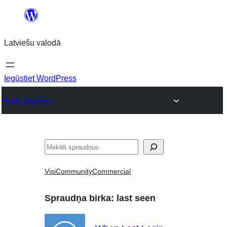
Pāriet
uz
Latviešu valodā
saturu
Iegūstiet WordPress
Plugin Directory
Meklēt
Visi
Community
Commercial
Spraudņa birka:
last seen