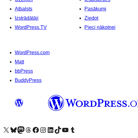
Atbalsts
Pasākumi
Izstrādātāji
Ziedot
WordPress.TV
Pieci nākotnei
WordPress.com
Matt
bbPress
BuddyPress
Apmeklējiet mūsu X (agrāk Twitter) kontu
Apmeklējiet mūsu Bluesky kontu
Apmeklējiet mūsu Mastodon kontu
Apmeklējiet mūsu Threads kontu
Apmeklējiet mūsu Facebook lapu
Apmeklējiet mūsu Instagram kontu
Apmeklējiet mūsu LinkedIn kontu
Apmeklējiet mūsu TikTok kontu
Apmeklējiet mūsu YouTube kanālu
Apmeklējiet mūsu Tumblr kontu