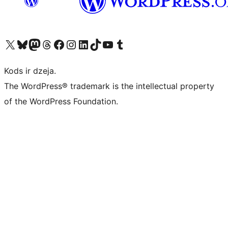
Apmeklējiet mūsu X (agrāk Twitter) kontu
Apmeklējiet mūsu Bluesky kontu
Apmeklējiet mūsu Mastodon kontu
Apmeklējiet mūsu Threads kontu
Apmeklējiet mūsu Facebook lapu
Apmeklējiet mūsu Instagram kontu
Apmeklējiet mūsu LinkedIn kontu
Apmeklējiet mūsu TikTok kontu
Apmeklējiet mūsu YouTube kanālu
Apmeklējiet mūsu Tumblr kontu
Kods ir dzeja.
The WordPress® trademark is the intellectual property
of the WordPress Foundation.