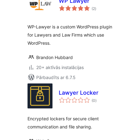
WP Lawyer
vērtējumu
(2
)
kopsumma
WP-Lawyer is a custom WordPress plugin
for Lawyers and Law Firms which use
WordPress.
Brandon Hubbard
20+ aktīvās instalācijas
Pārbaudīts ar 6.7.5
Lawyer Locker
vērtējumu
(0
)
kopsumma
Encrypted lockers for secure client
communication and file sharing.