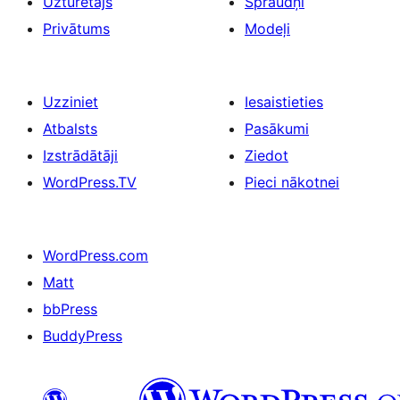
Uzturētājs
Spraudņi
Privātums
Modeļi
Uzziniet
Iesaistieties
Atbalsts
Pasākumi
Izstrādātāji
Ziedot
WordPress.TV
Pieci nākotnei
WordPress.com
Matt
bbPress
BuddyPress