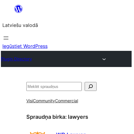
Pāriet
uz
Latviešu valodā
saturu
Iegūstiet WordPress
Plugin Directory
Meklēt
Visi
Community
Commercial
Spraudņa birka:
lawyers