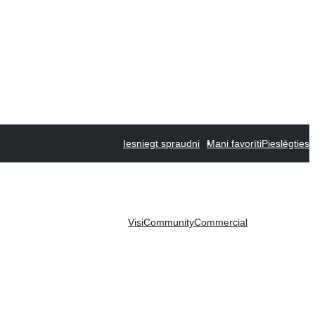
Iesniegt spraudni
Mani favorīti
Pieslēgties
Visi
Community
Commercial