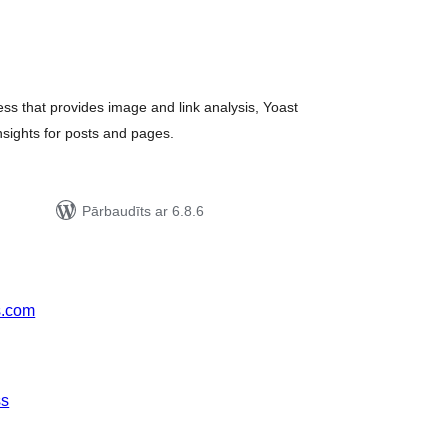
rtējumu
opsumma
ss that provides image and link analysis, Yoast
nsights for posts and pages.
Pārbaudīts ar 6.8.6
s.com
ss