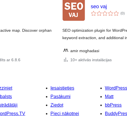
seo vaj
vē
(0
)
k
teractive map. Discover orphan
SEO optimization plugin for WordPre
keyword extraction, and additional i
amir moghadasi
īts ar 6.8.6
10+ aktīvās instalācijas
ziniet
Iesaistieties
WordPres
balsts
Pasākumi
Matt
strādātāji
Ziedot
bbPress
ordPress.TV
Pieci nākotnei
BuddyPre