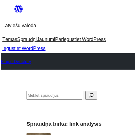
Pāriet
uz
Latviešu valodā
saturu
Tēmas
Spraudņi
Jaunumi
Par
Iegūstiet WordPress
Iegūstiet WordPress
Plugin Directory
Meklēt
Spraudņa birka:
link analysis