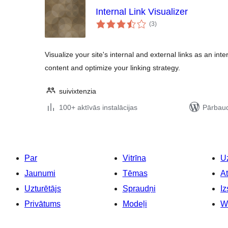
Internal Link Visualizer
vērtējumu
(3
)
kopsumma
Visualize your site's internal and external links as an in
content and optimize your linking strategy.
suivixtenzia
100+ aktīvās instalācijas
Pārbaud
Par
Vitrīna
Uz
Jaunumi
Tēmas
At
Uzturētājs
Spraudņi
Iz
Privātums
Modeļi
W