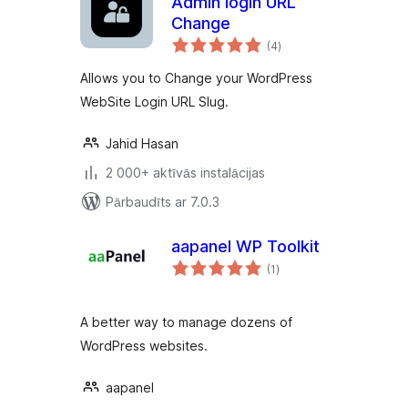
Admin login URL
Change
vērtējumu
(4
)
kopsumma
Allows you to Change your WordPress
WebSite Login URL Slug.
Jahid Hasan
2 000+ aktīvās instalācijas
Pārbaudīts ar 7.0.3
aapanel WP Toolkit
vērtējumu
(1
)
kopsumma
A better way to manage dozens of
WordPress websites.
aapanel