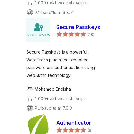
1 000+ aktīvās instalācijas
Pārbaudīts ar 6.8.7
Secure Passkeys
vērtējumu
(18
)
kopsumma
Secure Passkeys is a powerful
WordPress plugin that enables
passwordless authentication using
WebAuthn technology.
Mohamed Endisha
1 000+ aktīvās instalācijas
Pārbaudīts ar 7.0.3
Authenticator
vērtējumu
(8
)
kopsumma