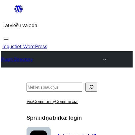
Pāriet
uz
Latviešu valodā
saturu
Iegūstiet WordPress
Plugin Directory
Meklēt
Visi
Community
Commercial
Spraudņa birka:
login