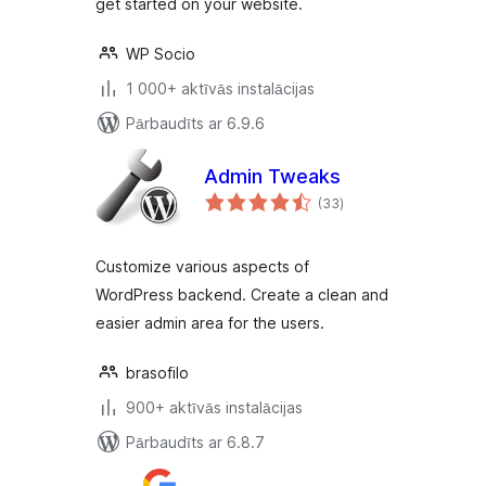
get started on your website.
WP Socio
1 000+ aktīvās instalācijas
Pārbaudīts ar 6.9.6
Admin Tweaks
vērtējumu
(33
)
kopsumma
Customize various aspects of
WordPress backend. Create a clean and
easier admin area for the users.
brasofilo
900+ aktīvās instalācijas
Pārbaudīts ar 6.8.7