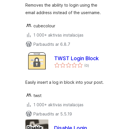
Removes the ability to login using the
email address instead of the username.
cubecolour
1 000+ aktīvās instalācijas
Pārbaudīts ar 6.8.7
TWST Login Block
vērtējumu
(0
)
kopsumma
Easily insert a log in block into your post.
twst
1 000+ aktīvās instalācijas
Pārbaudīts ar 5.5.19
Disable Login