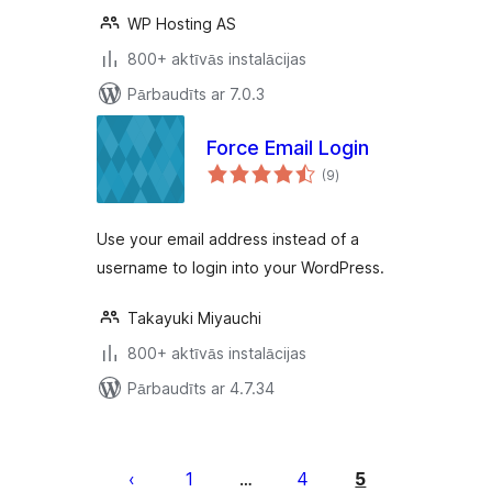
WP Hosting AS
800+ aktīvās instalācijas
Pārbaudīts ar 7.0.3
Force Email Login
vērtējumu
(9
)
kopsumma
Use your email address instead of a
username to login into your WordPress.
Takayuki Miyauchi
800+ aktīvās instalācijas
Pārbaudīts ar 4.7.34
Ziņu
numerācija
1
4
5
…