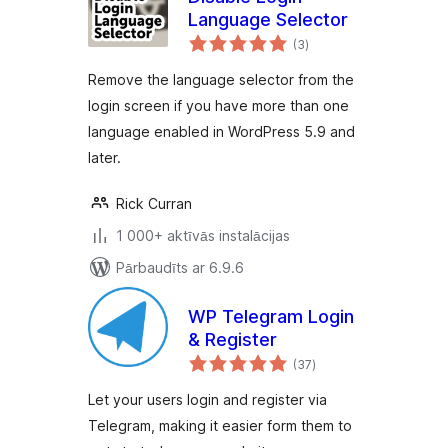
Language Selector
vērtējumu
(3
)
kopsumma
Remove the language selector from the
login screen if you have more than one
language enabled in WordPress 5.9 and
later.
Rick Curran
1 000+ aktīvās instalācijas
Pārbaudīts ar 6.9.6
WP Telegram Login
& Register
vērtējumu
(37
)
kopsumma
Let your users login and register via
Telegram, making it easier form them to