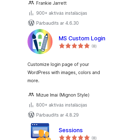
Frankie Jarrett
900+ aktīvās instalācijas
Pārbaudīts ar 4.6.30
MS Custom Login
vērtējumu
(8
)
kopsumma
Customize login page of your
WordPress with images, colors and
more.
Mizue Imai (Mignon Style)
800+ aktīvās instalācijas
Pārbaudīts ar 4.8.29
Sessions
vērtējumu
(8
)
kopsumma