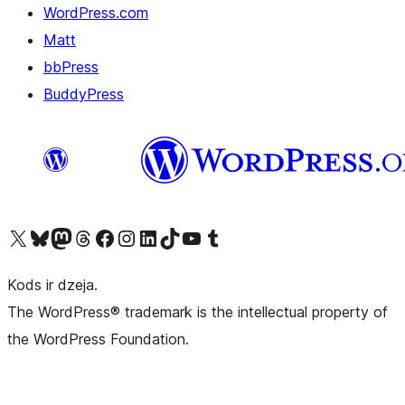
WordPress.com
Matt
bbPress
BuddyPress
Apmeklējiet mūsu X (agrāk Twitter) kontu
Apmeklējiet mūsu Bluesky kontu
Apmeklējiet mūsu Mastodon kontu
Apmeklējiet mūsu Threads kontu
Apmeklējiet mūsu Facebook lapu
Apmeklējiet mūsu Instagram kontu
Apmeklējiet mūsu LinkedIn kontu
Apmeklējiet mūsu TikTok kontu
Apmeklējiet mūsu YouTube kanālu
Apmeklējiet mūsu Tumblr kontu
Kods ir dzeja.
The WordPress® trademark is the intellectual property of
the WordPress Foundation.