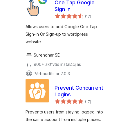
One Tap Google
Sign in
vērtējumu
(17
)
kopsumma
Allows users to add Google One Tap
Sign-in Or Sign-up to wordpress
website.
Surendhar SE
900+ aktīvās instalācijas
Pārbaudīts ar 7.0.3
Prevent Concurrent
Logins
vērtējumu
(17
)
kopsumma
Prevents users from staying logged into
the same account from multiple places.