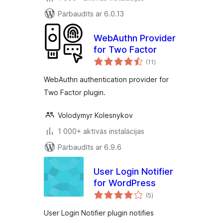
Pārbaudīts ar 6.0.13
WebAuthn Provider
for Two Factor
vērtējumu
(11
)
kopsumma
WebAuthn authentication provider for
Two Factor plugin.
Volodymyr Kolesnykov
1 000+ aktīvās instalācijas
Pārbaudīts ar 6.9.6
User Login Notifier
for WordPress
vērtējumu
(5
)
kopsumma
User Login Notifier plugin notifies