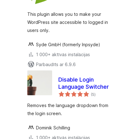
This plugin allows you to make your
WordPress site accessible to logged in
users only.
Syde GmbH (formerly Inpsyde)
1 000+ aktīvās instalācijas
Pārbaudīts ar 6.9.6
Disable Login
Language Switcher
vērtējumu
(5
)
kopsumma
Removes the language dropdown from
the login screen.
Dominik Schilling
1 000+ aktīvās instalācijas