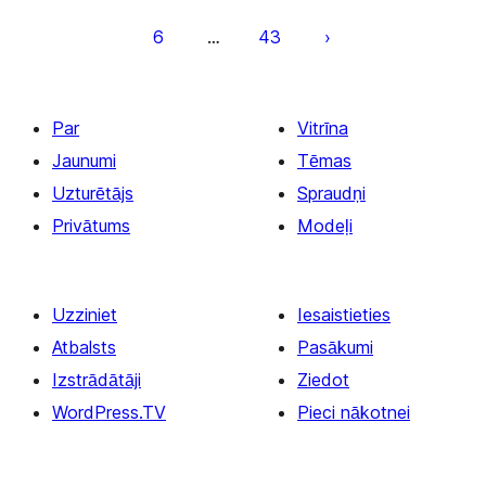
pēc
6
43
…
lappusēm
Par
Vitrīna
Jaunumi
Tēmas
Uzturētājs
Spraudņi
Privātums
Modeļi
Uzziniet
Iesaistieties
Atbalsts
Pasākumi
Izstrādātāji
Ziedot
WordPress.TV
Pieci nākotnei