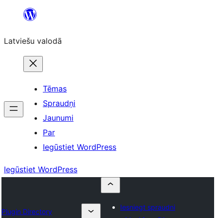
Pāriet
uz
Latviešu valodā
saturu
Tēmas
Spraudņi
Jaunumi
Par
Iegūstiet WordPress
Iegūstiet WordPress
Iesniegt spraudni
Plugin Directory