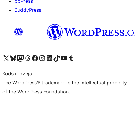
bbPress
BuddyPress
Apmeklējiet mūsu X (agrāk Twitter) kontu
Apmeklējiet mūsu Bluesky kontu
Apmeklējiet mūsu Mastodon kontu
Apmeklējiet mūsu Threads kontu
Apmeklējiet mūsu Facebook lapu
Apmeklējiet mūsu Instagram kontu
Apmeklējiet mūsu LinkedIn kontu
Apmeklējiet mūsu TikTok kontu
Apmeklējiet mūsu YouTube kanālu
Apmeklējiet mūsu Tumblr kontu
Kods ir dzeja.
The WordPress® trademark is the intellectual property
of the WordPress Foundation.