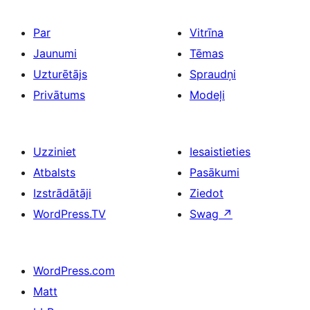
Par
Vitrīna
Jaunumi
Tēmas
Uzturētājs
Spraudņi
Privātums
Modeļi
Uzziniet
Iesaistieties
Atbalsts
Pasākumi
Izstrādātāji
Ziedot
WordPress.TV
Swag
↗
WordPress.com
Matt