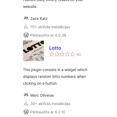
website.
Zack Katz
70+ aktīvās instalācijas
Pārbaudīts ar 4.0.38
Lotto
vērtējumu
(0
)
kopsumma
This plugin consists in a widget which
displays random lotto numbers when
clicking on a button.
Marc Oliveras
30+ aktīvās instalācijas
Pārbaudīts ar 6.2.10