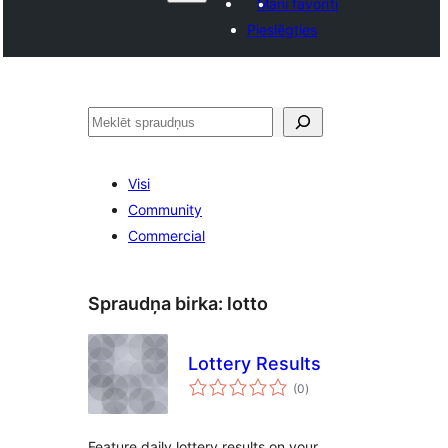
Mani favorīti
Pieslēgties
Meklēt
Visi
Community
Commercial
Spraudņa birka:
lotto
Lottery Results
vērtējumu
(0
)
kopsumma
Feature daily lottery results on your