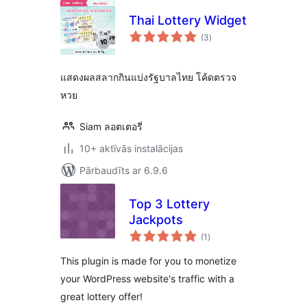
Thai Lottery Widget
vērtējumu
(3
)
kopsumma
แสดงผลสลากกินแบ่งรัฐบาลไทย โค้ดตรวจ
หวย
Siam ลอตเตอรี่
10+ aktīvās instalācijas
Pārbaudīts ar 6.9.6
Top 3 Lottery
Jackpots
vērtējumu
(1
)
kopsumma
This plugin is made for you to monetize
your WordPress website's traffic with a
great lottery offer!