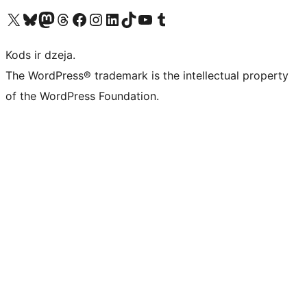
Apmeklējiet mūsu X (agrāk Twitter) kontu
Apmeklējiet mūsu Bluesky kontu
Apmeklējiet mūsu Mastodon kontu
Apmeklējiet mūsu Threads kontu
Apmeklējiet mūsu Facebook lapu
Apmeklējiet mūsu Instagram kontu
Apmeklējiet mūsu LinkedIn kontu
Apmeklējiet mūsu TikTok kontu
Apmeklējiet mūsu YouTube kanālu
Apmeklējiet mūsu Tumblr kontu
Kods ir dzeja.
The WordPress® trademark is the intellectual property
of the WordPress Foundation.