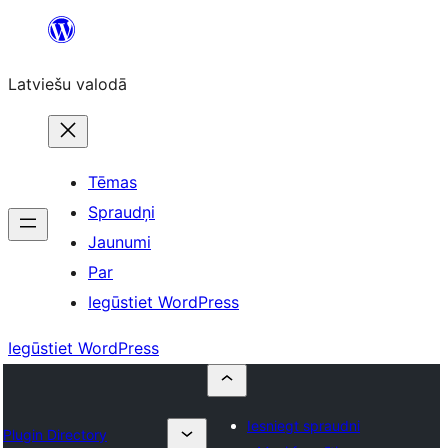
Pāriet
uz
Latviešu valodā
saturu
Tēmas
Spraudņi
Jaunumi
Par
Iegūstiet WordPress
Iegūstiet WordPress
Iesniegt spraudni
Plugin Directory