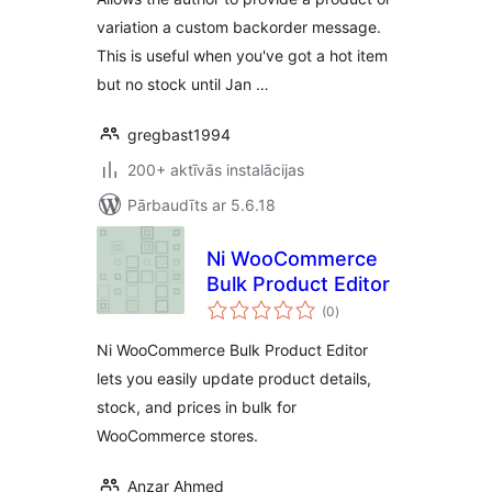
variation a custom backorder message.
This is useful when you've got a hot item
but no stock until Jan …
gregbast1994
200+ aktīvās instalācijas
Pārbaudīts ar 5.6.18
Ni WooCommerce
Bulk Product Editor
vērtējumu
(0
)
kopsumma
Ni WooCommerce Bulk Product Editor
lets you easily update product details,
stock, and prices in bulk for
WooCommerce stores.
Anzar Ahmed