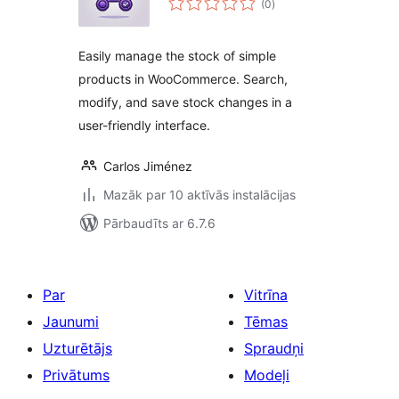
(0
)
kopsumma
Easily manage the stock of simple
products in WooCommerce. Search,
modify, and save stock changes in a
user-friendly interface.
Carlos Jiménez
Mazāk par 10 aktīvās instalācijas
Pārbaudīts ar 6.7.6
Par
Vitrīna
Jaunumi
Tēmas
Uzturētājs
Spraudņi
Privātums
Modeļi