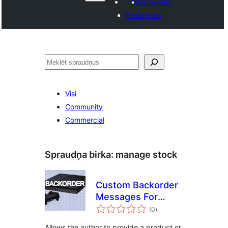
Mani favorīti
Pieslēgties
Meklēt
Visi
Community
Commercial
Spraudņa birka:
manage stock
Custom Backorder
Messages For
vērtējumu
Woocommerce
(0
)
kopsumma
Allows the author to provide a product or