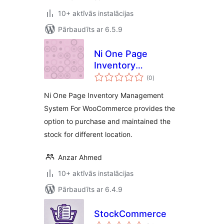
10+ aktīvās instalācijas
Pārbaudīts ar 6.5.9
Ni One Page
Inventory
vērtējumu
Management
(0
)
kopsumma
System For
Ni One Page Inventory Management
WooCommerce
System For WooCommerce provides the
option to purchase and maintained the
stock for different location.
Anzar Ahmed
10+ aktīvās instalācijas
Pārbaudīts ar 6.4.9
StockCommerce
vērtējumu