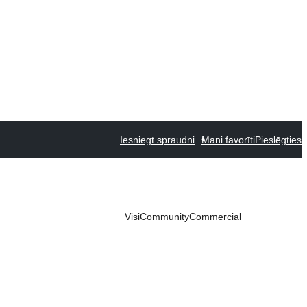
Iesniegt spraudni
Mani favorīti
Pieslēgties
Visi
Community
Commercial