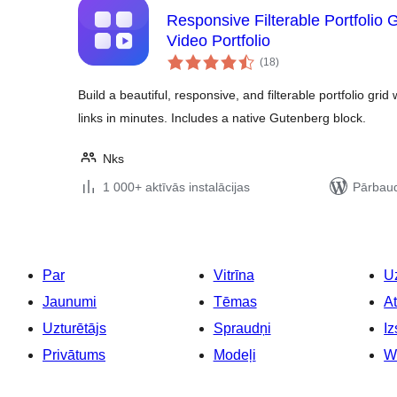
Responsive Filterable Portfolio 
Video Portfolio
vērtējumu
(18
)
kopsumma
Build a beautiful, responsive, and filterable portfolio gri
links in minutes. Includes a native Gutenberg block.
Nks
1 000+ aktīvās instalācijas
Pārbaud
Par
Vitrīna
Uz
Jaunumi
Tēmas
At
Uzturētājs
Spraudņi
Iz
Privātums
Modeļi
W