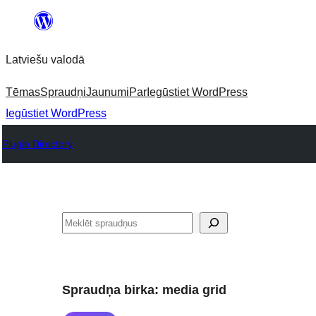
Pāriet
uz
Latviešu valodā
saturu
Tēmas
Spraudņi
Jaunumi
Par
Iegūstiet WordPress
Iegūstiet WordPress
Plugin Directory
Meklēt
Spraudņa birka:
media grid