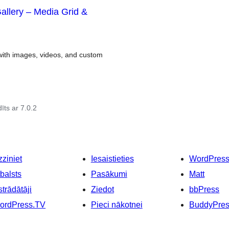
Gallery – Media Grid &
d with images, videos, and custom
īts ar 7.0.2
ziniet
Iesaistieties
WordPres
balsts
Pasākumi
Matt
strādātāji
Ziedot
bbPress
ordPress.TV
Pieci nākotnei
BuddyPre